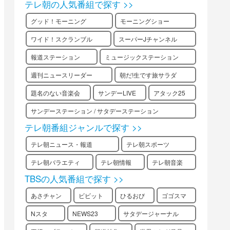
テレ朝の人気番組で探す >>
グッド！モーニング
モーニングショー
ワイド！スクランブル
スーパーJチャンネル
報道ステーション
ミュージックステーション
週刊ニュースリーダー
朝だ!生です旅サラダ
題名のない音楽会
サンデーLIVE
アタック25
サンデーステーション / サタデーステーション
テレ朝番組ジャンルで探す >>
テレ朝ニュース・報道
テレ朝スポーツ
テレ朝バラエティ
テレ朝情報
テレ朝音楽
TBSの人気番組で探す >>
あさチャン
ビビット
ひるおび
ゴゴスマ
Nスタ
NEWS23
サタデージャーナル