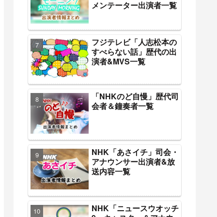
メンテーター出演者一覧
フジテレビ「人志松本の
すべらない話」歴代の出
演者&MVS一覧
「NHKのど自慢」歴代司
会者＆鐘奏者一覧
NHK「あさイチ」司会・
アナウンサー出演者&放
送内容一覧
NHK「ニュースウオッチ