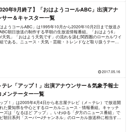
演するMCや登場頻度の高いゲストに関する情報をまとめた。
2020年9月終了】「おはようコールABC」出演アナ
ンサー＆キャスター一覧
はようコールABC」は1995年10月から2020年10月2日まで放送さ
ABC朝日放送の制作する早朝の生放送情報番組。「おはよう6」
h!天気」「おはよう天気です」の流れを汲む関西圏のローカルワイ
組である。ニュース・天気・芸能・トレンドなど取り扱うテーマ
組の構成などは極めてオーソドックスな内容だった。特徴的なの
ABCのマスコットキャラクター「エビシー」の着ぐるみが出演す
。全国的に見てもマスコットキャラクターがプッシュされている
と言える。現在は、横山太一アナと斎藤真美アナの2人MC体制だ
2015年4月～9月の間は桂紗綾アナも加わった3人MC体制となって
。番組は2020年10月2日に最終回を迎え、約25年に渡る番組の歴
2017.05.16
幕を閉じた。なお、「おはようコールABC」最終回の冒頭に斎藤
アナが2020年9月下旬に結婚したことを報告している。
～テレ「アップ！」出演アナウンサー＆気象予報士
コメンテーター一覧
ップ！」は2005年4月4日から名古屋テレビ（メ～テレ）で放送開
れた愛知県を中心とするローカルニュース・情報番組。キャッチ
ーズは「なるほど アップ」。いわゆる「夕方のニュース番組」で
ビ朝日系列「スーパーJチャンネル」のローカル放送枠に相当する
実際は独立した番組として構成されている。その為、第1部および
Nニュース枠には「スーパーJチャンネル」が同時ネット放送され