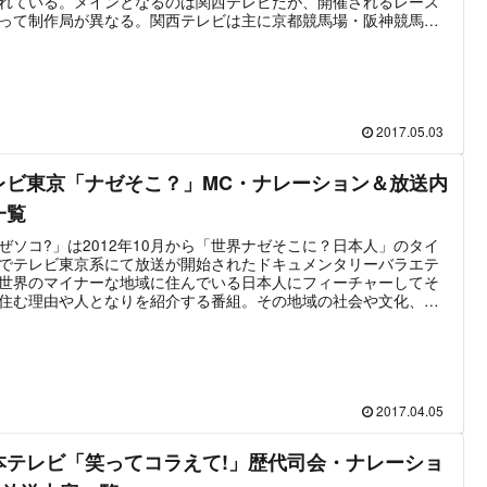
れている。メインとなるのは関西テレビだが、開催されるレース
って制作局が異なる。関西テレビは主に京都競馬場・阪神競馬場
ースを担当。中京競馬場の場合は東海テレビ、小倉競馬場の場合
レビ西日本の制作となる。制作局、つまり開催するレースによっ
演社は全く異なり別番組と言える。この記事では関西テレビ・東
レビ・テレビ西日本それぞれが制作する「競馬BEAT」の出演
、解説、実況、リポーター、ゲスト出演する主なタレントの情報を
めた。
2017.05.03
レビ東京「ナゼそこ？」MC・ナレーション＆放送内
一覧
ぜソコ?」は2012年10月から「世界ナゼそこに？日本人」のタイ
でテレビ東京系にて放送が開始されたドキュメンタリーバラエテ
世界のマイナーな地域に住んでいる日本人にフィーチャーしてそ
住む理由や人となりを紹介する番組。その地域の社会や文化、流
いった情報も併せて紹介される。出演者はMCのユースケ・サンタ
アとセントフォースの新井恵理那。渡部陽一や東貴博と、毎回異
ゲスト数名が出演して番組は進行していく。基本的には毎週月曜
9時から1時間の番組だが、実際には通常放送とスペシャル放送を
合わせて月に2～3回放送されている。2020年4月からは番組をリ
ーアル。番組名を「なぜソコ?」に変更し、番組内容も「国内の知
2017.04.05
ざる人物や秘境などを紹介する」ものに変更。放送時間も木曜
:00「二代目 和風総本家」」の後枠に異動する。この記事では「世
本テレビ「笑ってコラえて!」歴代司会・ナレーショ
ゼそこに？日本人」に出演するMC・レギュラー・準レギュラーの
をまとめた。