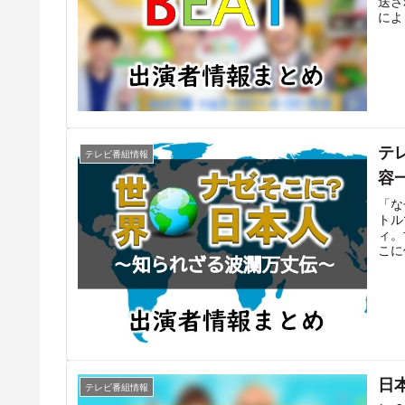
送さ
によ
のレ
はテ
て出
海テ
MC
まと
テ
テレビ番組情報
容
「な
トル
ィ。
こに
行と
マリ
なる
の夜
組み
ニュ
られ
21
日
界ナ
テレビ番組情報
情報