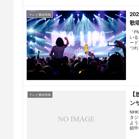
るの
ダガ
20
アナ
テレビ番組情報
生で
歌
初と
ラッ
「F
いる
ード
つれ
音楽
の内
に、
月に
年1
【
テレビ番組情報
ン
NH
タジ
よう
組中
見を
る点