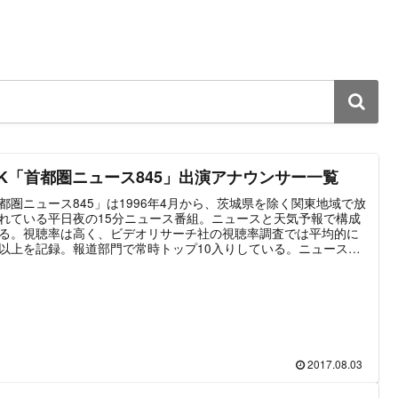
HK「首都圏ニュース845」出演アナウンサー一覧
都圏ニュース845」は1996年4月から、茨城県を除く関東地域で放
れている平日夜の15分ニュース番組。ニュースと天気予報で構成
る。視聴率は高く、ビデオリサーチ社の視聴率調査では平均的に
%以上を記録。報道部門で常時トップ10入りしている。ニュースキ
ターは5人が日替わりで出演気象キャスターについては3人が週替
で担当している。祝日は番組タイトルが「ニュース845」となり
スターも異なるが、人員は固定されていないようである。
2017.08.03