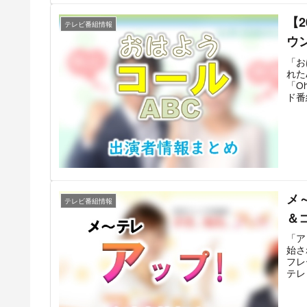
に出
【
テレビ番組情報
ウ
「お
れた
「O
ド番
や番
は、
る点
番組
が、
いた
史に
真美
メ
テレビ番組情報
＆
「ア
始さ
フレ
テレ
が、
AN