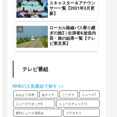
スキャスター＆アナウン
サー一覧【2021年3月更
新】
ローカル路線バス乗り継
ぎの旅Z | 出演者&放送内
容・旅の結果一覧【テレ
ビ東京系】
テレビ番組
NHKの人気番組で探す >>
おはよう日本
あさイチ
ごごナマ
ニュース7
ニュースウオッチ9
ニュースチェック11
週刊ニュース深読み
ブラタモリ