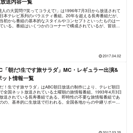
&放送内容一覧
億人の大質問!?笑ってコラえて!」は1996年7月3日から放送されて
日本テレビ系列のバラエティ番組。20年を超える長寿番組だが、
当初から番組の基本的なスタイルやコンセプトといったものは一
ている。番組はいくつかのコーナーで構成されているが、冒頭の
トを当てるクイズを除くと「〇〇の旅」という取材VTRが中心と
。「日本列島 ダーツの旅」は番組初回放送から継続されている全
にも知名度の高い人気コーナー。他にも人気企画が多く、現在の
MC・佐藤栞里のように同番組の「朝までハシゴの旅」出演をキッ
に人気タレントとなるケースもある。この記事では「笑ってコラ
」に出演する司会者や出演頻度が高いゲスト、主なVTR出演タレ
2017.04.02
などの情報をまとめた。
BC「朝だ!生です旅サラダ」MC・レギュラー出演&
ポット情報一覧
だ！生です旅サラダ」はABC朝日放送の制作により、テレビ朝日
で全国ネット放送されている土曜朝の旅情報番組。1993年4月3日
放送されている長寿番組である。即時性の不要な旅情報番組であ
のの、基本的に生放送で行われる。全国各地からの中継リポート
も折り込まれ、ラッシャー板前とANN系列各局の女子アナが担当
いる。番組開始当初は、草野仁・向井亜紀・田中義剛・竹内都子
うメンバーだったが現在は殆どが入れ替わっており、開始当初の
バーは向井亜紀のみである。スタジオを担当するABCアナウンサ
、1～3年ほどで担当が入れ替わっている。リポーターである「旅
ダガールズ」ば1年後とに大きく入れ替えが行われており、残留す
2017.03.25