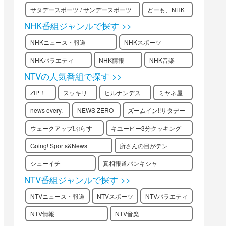
サタデースポーツ / サンデースポーツ
どーも、NHK
NHK番組ジャンルで探す >>
NHKニュース・報道
NHKスポーツ
NHKバラエティ
NHK情報
NHK音楽
NTVの人気番組で探す >>
ZIP！
スッキリ
ヒルナンデス
ミヤネ屋
news every.
NEWS ZERO
ズームイン!!サタデー
ウェークアップ!ぷらす
キユーピー3分クッキング
Going! Sports&News
所さんの目がテン
シューイチ
真相報道バンキシャ
NTV番組ジャンルで探す >>
NTVニュース・報道
NTVスポーツ
NTVバラエティ
NTV情報
NTV音楽