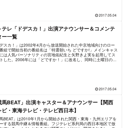
2018年10月から番組はリニューアル。サブキャスター・リポータ
メ～テレのアナウンサー、タレントを増員。コメンテーターも新
起用して番組を拡充している。2019年3月5日から番組名を
P！」から「アップ！」に変更している。この記事ではメ～テレ
2017.05.04
P！」に出演するキャスター・リポーター・コメンテーターやその
ーナー担当、ナレーターの情報をまとめた。
～テレ「ドデスカ！」出演アナウンサー＆コメンテ
ター一覧
デスカ！」は2002年4月から放送開始された中京地域向けのロー
番組で開始当初の番組名は「特選朝いち どですか!」メインキャス
には人気パーソナリティの宮地佑紀生と矢野きよ実を起用してス
トした。2006年には「どですか！」に改名し、同時に土曜日の放
開始。2011年4月から現在のタイトル「ドデスカ！」に変更され
と同時に出演者も変更、現在のメインキャスターが起用された。
16年4月より「デルサタ」が開始されたことで、土曜版「ドデス
」は終了となっている。MCやリポーターなどはメ～テレアナウン
が中心に出演し、コメンテーターには各ジャンルからの専門家や
リート、芸能人が起用されている。この記事ではメ～テレ「ドデ
2017.05.04
！」に現在出演するメインキャスター・アナウンサー・リポータ
ゲストコメンテーター・気象予報士などの情報をまとめた。
競馬BEAT」出演キャスター＆アナウンサー【関西
レビ・東海テレビ・テレビ西日本】
馬BEAT」は2010年1月から開始された関西・東海・九州エリアを
ーする競馬中継＆情報番組。フジテレビ系列局の西日本地区で放