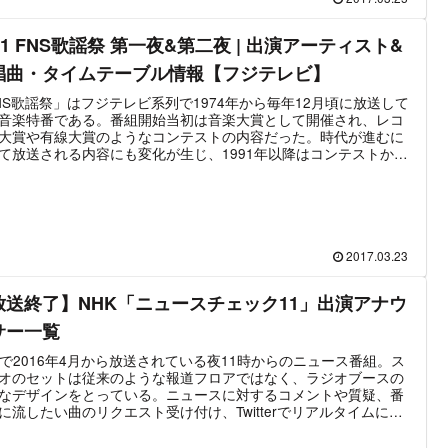
は1人～2人程度となっている。ただし2018年4月以降は「旅サラ
ールズ」のメンバーに大きな変更はない。2020年10月、番組進行
21 FNS歌謡祭 第一夜&第二夜 | 出演アーティスト&
ウンサーに入社1年目の新人・東留伽アナが抜擢された。「朝だ！
す旅サラダ」で新人アナウンサーが起用される例は東留伽アナが
唱曲・タイムテーブル情報【フジテレビ】
なった。2022年3月26日放送をもって生中継コーナーを担当した
シャー板前が番組を卒業した。
NS歌謡祭」はフジテレビ系列で1974年から毎年12月頃に放送して
音楽特番である。番組開始当初は音楽大賞として開催され、レコ
大賞や有線大賞のようなコンテストの内容だった。時代が進むに
て放送される内容にも変化が生じ、1991年以降はコンテストから
祭へと大幅なリニューアルが図られている。「レコード大賞」系
容から「NHK紅白歌合戦」系の内容に刷新されたのである。さら
それまで年に1日だけの放送だったFNS歌謡祭が2015年以降は12
2週に分けて放送される2days放送に拡大した。最新の放送は2021
2月1日と12月8日の「2021FNS歌謡祭」。
2017.03.23
放送終了】NHK「ニュースチェック11」出演アナウ
サー一覧
Kで2016年4月から放送されている夜11時からのニュース番組。ス
オのセットは従来のような報道フロアではなく、ラジオブースの
なデザインをとっている。ニュースに対するコメントや質疑、番
に流したい曲のリクエスト受け付け、Twitterでリアルタイムに意
求めるといったテレビとネットのコンテンツ連動を取り入れてい
も新しい点と言える。世界的にAI開発が活発になってからは「ニ