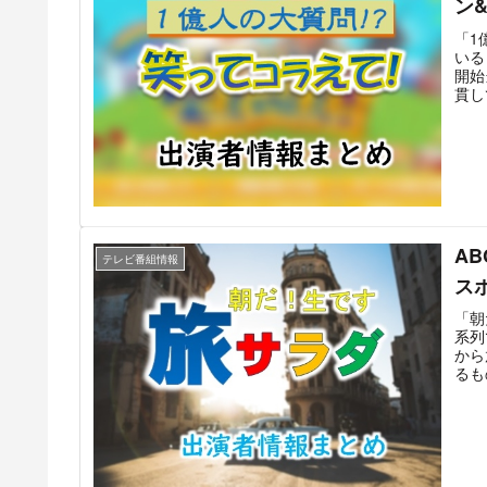
ン
「1
いる
開始
貫し
ゲス
なる
国的
サブ
カケ
えて
ント
A
テレビ番組情報
ス
「朝
系列
から
るも
など
して
とい
メン
ーは
サラ