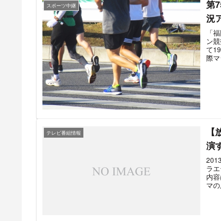
第7
スポーツ中継
況
「福
ン競
て1
際マ
の「
を経
レビ
系列
れて
選手
延期
とな
【
場へ
テレビ番組情報
スさ
演
開催
が最
20
ラエ
内容
マの
た。
は「
20
らは