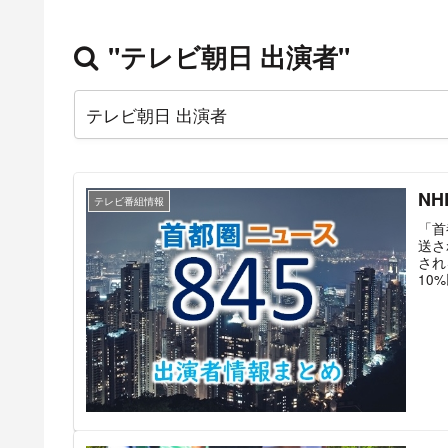
"テレビ朝日 出演者"
N
テレビ番組情報
「首
送さ
され
10
ャス
わり
キャ