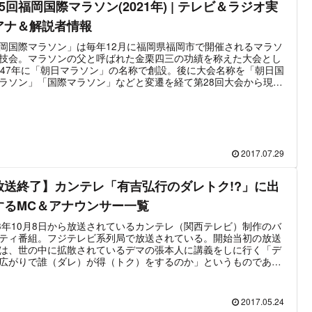
5回福岡国際マラソン(2021年) | テレビ＆ラジオ実
アナ＆解説者情報
岡国際マラソン」は毎年12月に福岡県福岡市で開催されるマラソ
技会。マラソンの父と呼ばれた金栗四三の功績を称えた大会とし
947年に「朝日マラソン」の名称で創設。後に大会名称を「朝日国
ラソン」「国際マラソン」などと変遷を経て第28回大会から現在
福岡国際マラソン」に辿り着いた。既に第1回開催から70年以上
ている歴史の古いマラソン大会である。メディア中継は例年、テ
・ラジオ共に九州朝日放送が制作を行い、テレビではテレビ朝日
の全国ネット、ラジオはニッポン放送など全国6局ネットで放送さ
いる。最新の大会は2021年12月5日の「第75回福岡国際マラソン
権大会」。新型コロナウイルスの影響で2020東京オリンピックは
2017.07.29
され、国内レースも軒並み中止となる中、約9か月ぶりの大会開催
った。昨年同様、新型コロナウイルス対策として平和台陸上競技
放送終了】カンテレ「有吉弘行のダレトク!?」に出
の観客入場は不可。沿道での観戦も控えるように公式にアナウン
れている。また、2021年3月に福岡国際マラソンは第75回大会の
するMC＆アナウンサー一覧
をもって終了することが発表されており、2021年12月5日の大会
後となる。
13年10月8日から放送されているカンテレ（関西テレビ）制作のバ
ティ番組。フジテレビ系列局で放送されている。開始当初の放送
は、世の中に拡散されているデマの張本人に講義をしに行く「デ
広がりで誰（ダレ）が得（トク）をするのか」というものであっ
その後、番組が何度かマイナーチェンジを繰り返しており、現在
誰が得するのか？」という情報を紹介する趣旨となっている。
13年10月8日～2016年9月6日までは30分番組、2016年10月18日か
2017.05.24
60分番組に拡大された。この記事では「有吉弘行のダレトク!?」