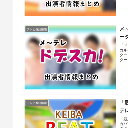
る。
ーに
たに
「U
「U
他コ
メ
テレビ番組情報
ー
「ド
カル
ター
ター
送を
るの
20
カ！
サー
アス
スカ
ー・
「
テレビ番組情報
テ
「競
カバ