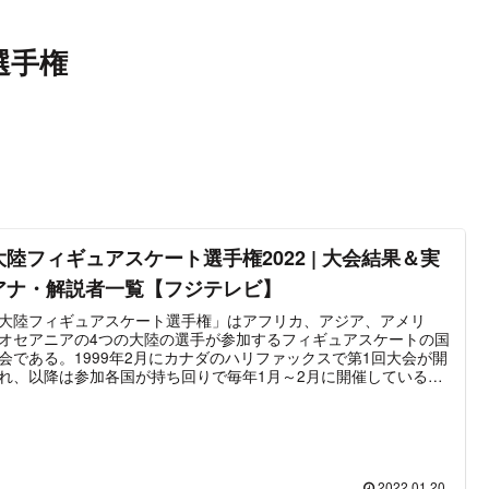
選手権
大陸フィギュアスケート選手権2022 | 大会結果＆実
アナ・解説者一覧【フジテレビ】
大陸フィギュアスケート選手権」はアフリカ、アジア、アメリ
オセアニアの4つの大陸の選手が参加するフィギュアスケートの国
会である。1999年2月にカナダのハリファックスで第1回大会が開
れ、以降は参加各国が持ち回りで毎年1月～2月に開催している。
の大会では日本勢が活躍しており、男子シングルでは本田武史・
信成・髙橋大輔・無良崇人らが金メダルを獲得。また女子シング
歴代大会の半数ほどを日本選手が占めており、村主章枝・太田由
・浅田真央・安藤美姫・村上佳菜子・宮原知子・三原舞依・坂本
の名が挙げられる。特に2003年の北京と2013年の大阪、2018年
北では金・銀・銅メダルと表彰台を日本人選手が独占するほどの
2022.01.20