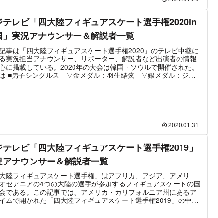
を残している大会である。日本でのテレビ放送はフジテレビ系列
り全国の系列局にてネット放送を実施。実況やリポートはフジテ
ジテレビ「四大陸フィギュアスケート選手権2020in
のスポーツ担当アナウンサーが、解説は元フィギュアスケート選
務めている。最新の大会はエストニア・タリンで開催される「四
国」実況アナウンサー＆解説者一覧
フィギュアスケート選手権2022」。昨年2021年のシドニー大会が
コロナウイルス感染の拡大に伴い中止されたため、実に2年ぶりの
記事は「四大陸フィギュアスケート選手権2020」のテレビ中継に
となった。
る実況担当アナウンサー、リポーター、解説者など出演者の情報
心に掲載している。2020年の大会は韓国・ソウルで開催された。
は ■男子シングルス ▽金メダル：羽生結弦 ▽銀メダル：ジェ
ン・ブラウン ▽銅メダル：鍵山優真 ■女子シングルス ▽金メ
：紀平梨花 ▽銀メダル：ユ・ヨン ▽銅メダル：ブレイディ・
ル ■ペア ▽金メダル：隋文静＆韓聰 ▽銀メダル：彭程＆金
▽銅メダル：カーステン・ムーア＝タワーズ＆カーステン・ムー
タワーズ ■アイスダンス ▽金メダル：マディソン・チョック＆
ァン・ベイツ ▽銀メダル：パイパー・ギレス＆ポール・ポワリ
2020.01.31
▽銅メダル：マディソン・ハベル＆ザカリー・ダナヒュー とな
。※翌年2021年の「四大陸フィギュアスケート選手権」は新型コ
ジテレビ「四大陸フィギュアスケート選手権2019」
ウイルスの世界的な流行により中止されている
況アナウンサー＆解説者一覧
大陸フィギュアスケート選手権」はアフリカ、アジア、アメリ
オセアニアの4つの大陸の選手が参加するフィギュアスケートの国
会である。この記事では、アメリカ・カリフォルニア州にあるア
イムで開かれた「四大陸フィギュアスケート選手権2019」の中継
ける実況担当アナウンサー、リポーター、解説者の情報をまとめ
る。