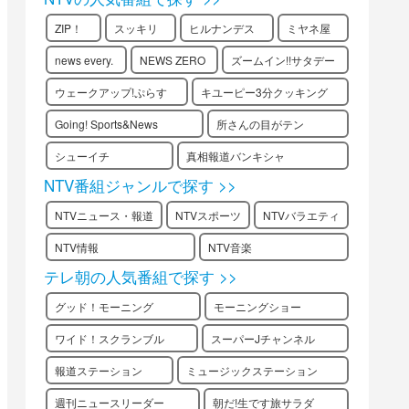
ZIP！
スッキリ
ヒルナンデス
ミヤネ屋
news every.
NEWS ZERO
ズームイン!!サタデー
ウェークアップ!ぷらす
キユーピー3分クッキング
Going! Sports&News
所さんの目がテン
シューイチ
真相報道バンキシャ
NTV番組ジャンルで探す >>
NTVニュース・報道
NTVスポーツ
NTVバラエティ
NTV情報
NTV音楽
テレ朝の人気番組で探す >>
グッド！モーニング
モーニングショー
ワイド！スクランブル
スーパーJチャンネル
報道ステーション
ミュージックステーション
週刊ニュースリーダー
朝だ!生です旅サラダ