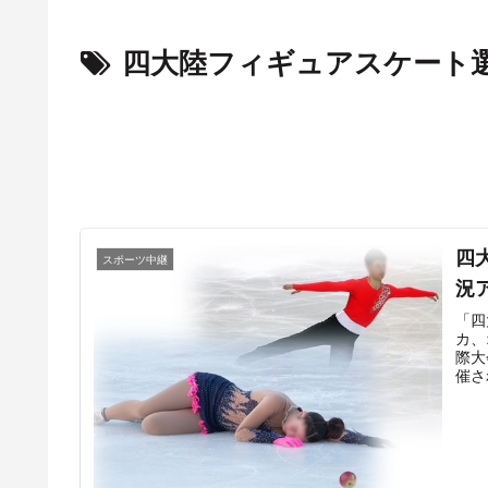
四大陸フィギュアスケート
四
スポーツ中継
況
「四
カ、
際大
催さ
過去
織田
ルは
希奈
花織
の台