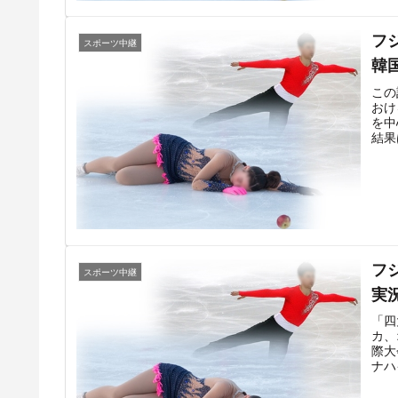
結果
によ
フ
レビ
スポーツ中継
手が
韓
大陸
新型
この
開催
おけ
を中
結果
イソ
ダル
テネ
楊 
ア＝
エヴ
エ 
った
フ
ロナ
スポーツ中継
実
「四
カ、
際大
ナハ
にお
てい