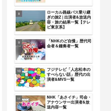
ローカル路線バス乗り継
ぎの旅Z | 出演者&放送内
容・旅の結果一覧【テレ
ビ東京系】
「NHKのど自慢」歴代司
会者＆鐘奏者一覧
フジテレビ「人志松本の
すべらない話」歴代の出
演者&MVS一覧
NHK「あさイチ」司会・
アナウンサー出演者&放
送内容一覧