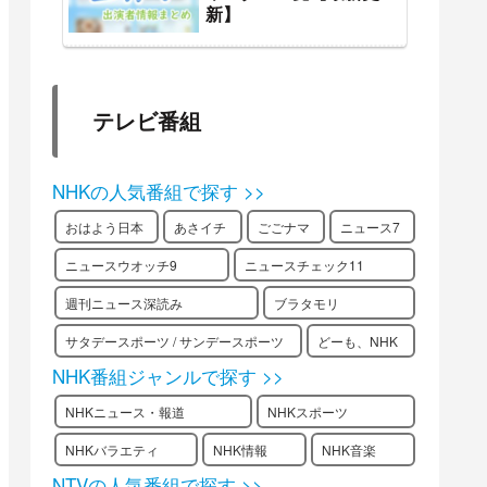
新】
テレビ番組
NHKの人気番組で探す >>
おはよう日本
あさイチ
ごごナマ
ニュース7
ニュースウオッチ9
ニュースチェック11
週刊ニュース深読み
ブラタモリ
サタデースポーツ / サンデースポーツ
どーも、NHK
NHK番組ジャンルで探す >>
NHKニュース・報道
NHKスポーツ
NHKバラエティ
NHK情報
NHK音楽
NTVの人気番組で探す >>