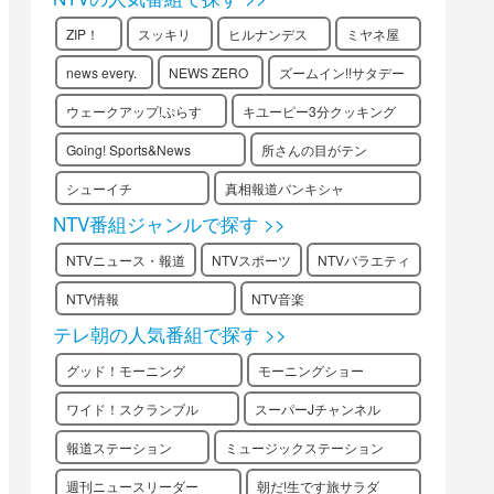
ZIP！
スッキリ
ヒルナンデス
ミヤネ屋
news every.
NEWS ZERO
ズームイン!!サタデー
ウェークアップ!ぷらす
キユーピー3分クッキング
Going! Sports&News
所さんの目がテン
シューイチ
真相報道バンキシャ
NTV番組ジャンルで探す >>
NTVニュース・報道
NTVスポーツ
NTVバラエティ
NTV情報
NTV音楽
テレ朝の人気番組で探す >>
グッド！モーニング
モーニングショー
ワイド！スクランブル
スーパーJチャンネル
報道ステーション
ミュージックステーション
週刊ニュースリーダー
朝だ!生です旅サラダ