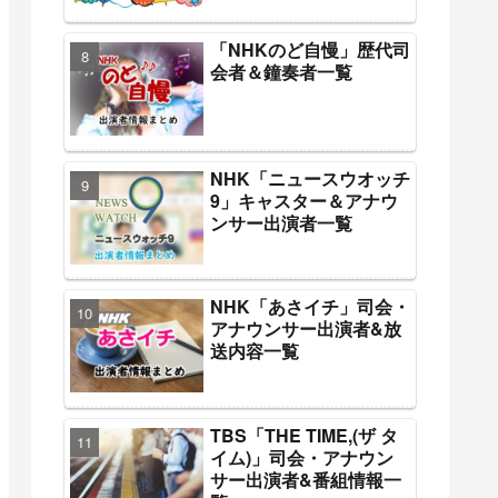
「NHKのど自慢」歴代司
会者＆鐘奏者一覧
NHK「ニュースウオッチ
9」キャスター＆アナウ
ンサー出演者一覧
NHK「あさイチ」司会・
アナウンサー出演者&放
送内容一覧
TBS「THE TIME,(ザ タ
イム)」司会・アナウン
サー出演者&番組情報一