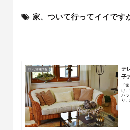
家、ついて行ってイイです
テ
テレビ番組情報
子
「家
け、
バラ
り、
タッ
いて
これ
まか
く、
の夜