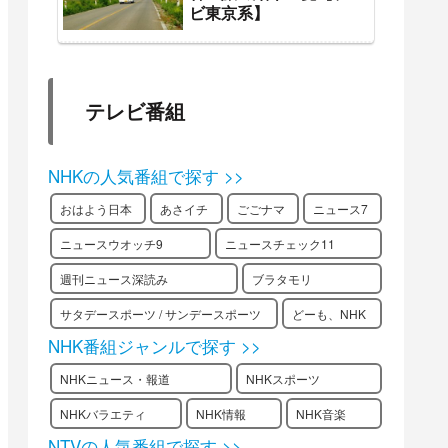
ビ東京系】
テレビ番組
NHKの人気番組で探す >>
おはよう日本
あさイチ
ごごナマ
ニュース7
ニュースウオッチ9
ニュースチェック11
週刊ニュース深読み
ブラタモリ
サタデースポーツ / サンデースポーツ
どーも、NHK
NHK番組ジャンルで探す >>
NHKニュース・報道
NHKスポーツ
NHKバラエティ
NHK情報
NHK音楽
NTVの人気番組で探す >>