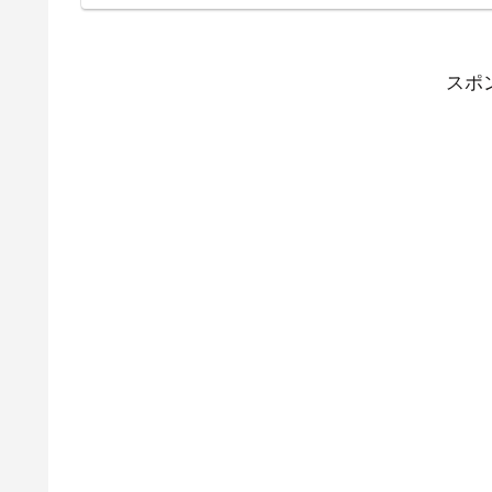
放送
か？
た。
始当
スポ
スに
行っ
「家
も記