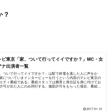
か？
レビ東京「家、ついて行ってイイですか？」MC・女
アナ出演者一覧
、ついて行ってイイですか？」は駅で終電を逃した人に声をか
家についていきインタービューを行うという内容のテレビ東京の
エティ番組である。番組スタッフは腕章と身分証を身に付けてお
許可が出た人にのみ同行する。撮影許可をもらった場合、番組ス
フがタクシー代（近距離なら買い物代など）を肩代わりする。つ
いく距離は基本的に関係なく、遠距離であっても同行している。
らのVTRをスタジオでMC陣が見ながらコメントするのが番組の大
な流れである。スタジオといっても正式な収録スタジオではな
同意を得た一般人の自宅を使用している。2017年4月からは水曜
2017.01.10
9時に加えて月曜の深夜（火曜の明け方）3時55分～4時10分にも