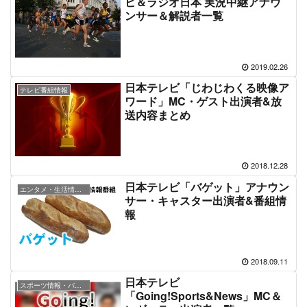
ビ＆ラジオ日本 実況中継アナウ
ンサー＆解説者一覧
2019.02.26
日本テレビ「じわじわくる映像ア
テレビ番組情報
ワード」MC・ゲスト出演者&放
送内容まとめ
2018.12.28
日本テレビ「バゲット」アナウン
エンタメ・生活情報バラエティ
サー・キャスター出演者&番組情
報
2018.09.11
日本テレビ
スポーツ情報・バラエティ番組
「Going!Sports&News」MC＆