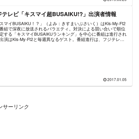
2・藤ヶ谷太輔のダブルMC体制となる。そのため、これまで女性タ
トが務めたサブMCは廃止されている。この記事では「A-Studio」
ギュラー出演者と過去にサブMCを務めた女性芸能人の情報を中心
ジテレビ「キスマイ超BUSAIKU!?」出演者情報
とめた。
スマイBUSAIKU！？」（よみ：きすまいぶさいく）はKis-My-Ft2
番組で深夜に放送されるバラエティ。対決による競い合いで順位
定する「キスマイBUSAIKUランキング」を中心に番組は進行され
出演はKis-My-Ft2と毎週異なるゲスト。番組進行は、フジテレ
佐野瑞樹アナが担当している。2017年10月より番組タイトルが
スマイBUSAIKU！？」から「キスマイ超BUSAIKU！？」（読み：
まいすーぱーぶさいく）に変更。放送時間も月曜深夜から木曜深
移動となった。この記事では「キスマイ超BUSAIKU!?」の出演者
を中心にまとめた。
2017.01.05
ンサーリンク