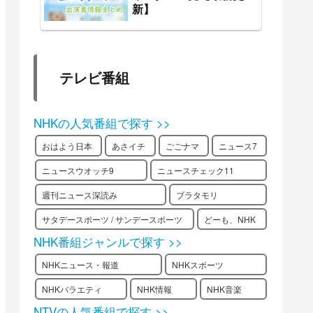
新】
テレビ番組
NHKの人気番組で探す >>
おはよう日本
あさイチ
ごごナマ
ニュース7
ニュースウオッチ9
ニュースチェック11
週刊ニュース深読み
ブラタモリ
サタデースポーツ / サンデースポーツ
どーも、NHK
NHK番組ジャンルで探す >>
NHKニュース・報道
NHKスポーツ
NHKバラエティ
NHK情報
NHK音楽
NTVの人気番組で探す >>