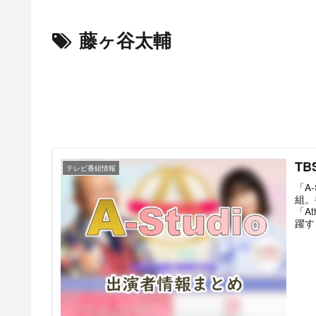
藤ヶ谷太輔
TB
テレビ番組情報
「A
組。
「A
躍す
談ト
ギュ
ント
り、
は短
定の
番組