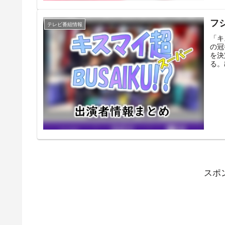
Ft
レン
のレ
フ
テレビ番組情報
にま
「キ
の冠
を決
る。
ビ・
「キ
きす
夜へ
情報
スポ