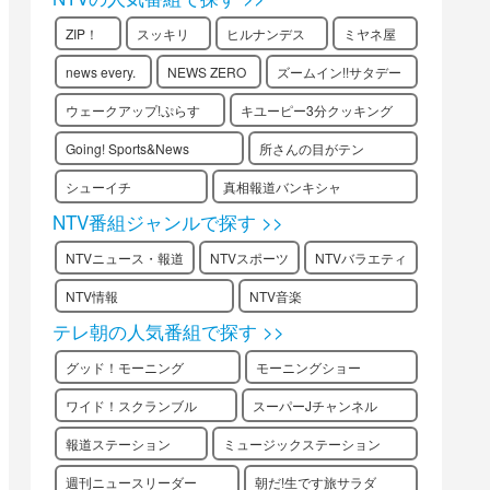
ZIP！
スッキリ
ヒルナンデス
ミヤネ屋
news every.
NEWS ZERO
ズームイン!!サタデー
ウェークアップ!ぷらす
キユーピー3分クッキング
Going! Sports&News
所さんの目がテン
シューイチ
真相報道バンキシャ
NTV番組ジャンルで探す >>
NTVニュース・報道
NTVスポーツ
NTVバラエティ
NTV情報
NTV音楽
テレ朝の人気番組で探す >>
グッド！モーニング
モーニングショー
ワイド！スクランブル
スーパーJチャンネル
報道ステーション
ミュージックステーション
週刊ニュースリーダー
朝だ!生です旅サラダ