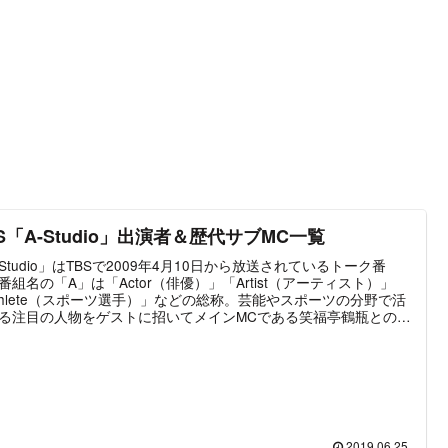
S「A-Studio」出演者＆歴代サブMC一覧
-Studio」はTBSで2009年4月10日から放送されているトーク番
番組名の「A」は「Actor（俳優）」「Artist（アーティスト）」
thlete（スポーツ選手）」などの総称。芸能やスポーツの分野で活
る注目の人物をゲストに招いてメインMCである笑福亭鶴瓶との対
ークで、その人となりを明らかにしていくというものである。レ
ラー出演者はメインMCの笑福亭鶴瓶とサブMCを務める女性タレ
。サブMCは基本的に1年ごとに交代するシステムが採用されてお
2019年4月時点で11代目の女優・上白石萌歌が就任した。ゲスト
期間で重複することはなく、複数回の出演歴がある芸能人でも一
間隔は設けられている。2020年4月からは番組をリニューアル。
名は新たに「A-Studio+」となり、MCも笑福亭鶴瓶＋Kis-My-
2019.06.25