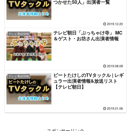
テレビ朝日「ビートたけしの超常
オカルト番組
現象シリーズ」出演者一覧&番組
情報
2019.12.27
「ビートたけしのTVタックル た
テレビ番組情報