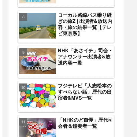
ローカル路線バス乗り継
ぎの旅Z | 出演者&放送内
容・旅の結果一覧【テレ
ビ東京系】
NHK「あさイチ」司会・
アナウンサー出演者&放
送内容一覧
フジテレビ「人志松本の
すべらない話」歴代の出
演者&MVS一覧
「NHKのど自慢」歴代司
会者＆鐘奏者一覧