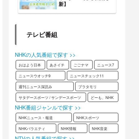
新】
テレビ番組
NHKの人気番組で探す >>
おはよう日本
あさイチ
ごごナマ
ニュース7
ニュースウオッチ9
ニュースチェック11
週刊ニュース深読み
ブラタモリ
サタデースポーツ / サンデースポーツ
どーも、NHK
NHK番組ジャンルで探す >>
NHKニュース・報道
NHKスポーツ
NHKバラエティ
NHK情報
NHK音楽
NTVの人気番組で探す >>