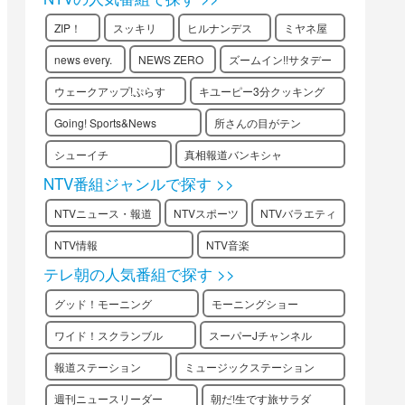
ZIP！
スッキリ
ヒルナンデス
ミヤネ屋
news every.
NEWS ZERO
ズームイン!!サタデー
ウェークアップ!ぷらす
キユーピー3分クッキング
Going! Sports&News
所さんの目がテン
シューイチ
真相報道バンキシャ
NTV番組ジャンルで探す >>
NTVニュース・報道
NTVスポーツ
NTVバラエティ
NTV情報
NTV音楽
テレ朝の人気番組で探す >>
グッド！モーニング
モーニングショー
ワイド！スクランブル
スーパーJチャンネル
報道ステーション
ミュージックステーション
週刊ニュースリーダー
朝だ!生です旅サラダ