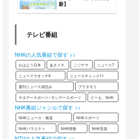
新】
テレビ番組
NHKの人気番組で探す >>
おはよう日本
あさイチ
ごごナマ
ニュース7
ニュースウオッチ9
ニュースチェック11
週刊ニュース深読み
ブラタモリ
サタデースポーツ / サンデースポーツ
どーも、NHK
NHK番組ジャンルで探す >>
NHKニュース・報道
NHKスポーツ
NHKバラエティ
NHK情報
NHK音楽
NTVの人気番組で探す >>