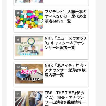
フジテレビ「人志松本の
すべらない話」歴代の出
演者&MVS一覧
NHK「ニュースウオッチ
9」キャスター＆アナウ
ンサー出演者一覧
NHK「あさイチ」司会・
アナウンサー出演者&放
送内容一覧
TBS「THE TIME,(ザ タ
イム)」司会・アナウン
サー出演者&番組情報一