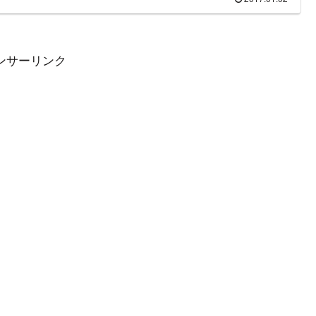
テレビで放送される「ワイドナショー」と並んで方々から注目さ
いる番組と言える。この記事では「アッコにおまかせ！」の出演
報を中心にまとめた。
ンサーリンク