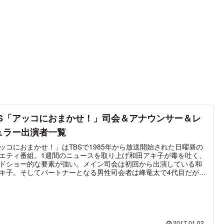
BS「アッコにおまかせ！」司会＆アナウンサー＆レ
ュラー出演者一覧
ッコにおまかせ！」はTBSで1985年から放送開始された日曜昼の
エティ番組。1週間のニュースを取り上げ和田アキ子が毒を吐く、
ドショー的な要素が強い。メイン司会は初回から出演している和
キ子。そしてパートナーとなる男性司会者は峰竜太で4代目だが初
は1993年、以降、交代はされていない。番組進行は初代を除いて
Sの男性アナウンサーが務めている。なお初代は古舘伊知郎が担当
いた。その他、お笑い芸人や若手女性タレント、弁護士、その他
ランのご意見番タレントなど多数の出演者によって番組は構成さ
いる。毒舌のイメージが強い和田アキ子が芸能ニュースにコメン
る際は、その内容がニュースサイトで記事にされやすく、同日に
2017.01.02