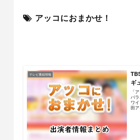
アッコにおまかせ！
T
テレビ番組情報
ギ
「ア
バラ
ワイ
田ア
出演
TB
して
ベテ
れて
トす