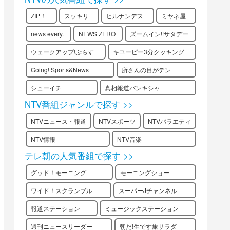
ZIP！
スッキリ
ヒルナンデス
ミヤネ屋
news every.
NEWS ZERO
ズームイン!!サタデー
ウェークアップ!ぷらす
キユーピー3分クッキング
Going! Sports&News
所さんの目がテン
シューイチ
真相報道バンキシャ
NTV番組ジャンルで探す >>
NTVニュース・報道
NTVスポーツ
NTVバラエティ
NTV情報
NTV音楽
テレ朝の人気番組で探す >>
グッド！モーニング
モーニングショー
ワイド！スクランブル
スーパーJチャンネル
報道ステーション
ミュージックステーション
週刊ニュースリーダー
朝だ!生です旅サラダ