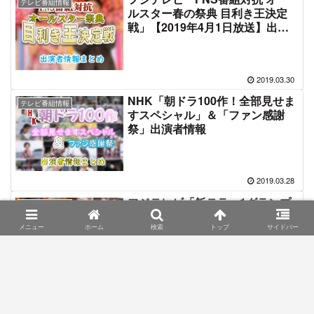
テレビ番組情報
ルスター春の祭典 目利き王決定
戦」【2019年4月1日放送】出演
者情報
2019.03.30
NHK「朝ドラ100作！全部見せま
テレビ番組情報
すスペシャル」＆「ファン感謝
祭」出演者情報
2019.03.28
フジテレビ「飯テラー1グランプ
テレビ番組情報
リ」MC＆ゲスト出演者情報
メニュー
ホーム
検索
トップ
サイドバー
2019.03.26
テレビ東京「はじめて東京行って
テレビ番組情報