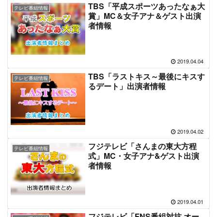
TBS「平成スポーツあったなぁ大
テレビ番組情報
賞」MC＆女子アナ＆ゲスト出演
者情報
2019.04.04
TBS「ラストキス～最後にキスす
テレビ番組情報
るデート」出演者情報
2019.04.02
フジテレビ「さんまの東大方程
テレビ番組情報
式」MC・女子アナ&ゲスト出演
者情報
2019.04.01
フジテレビ「FNS番組対抗 オー