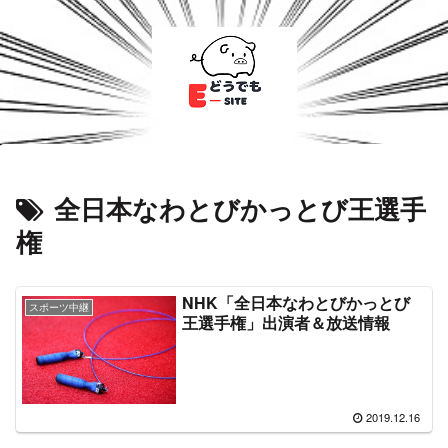
全日本なわとびかっとび王選手
権
NHK「全日本なわとびかっとび
スポーツ中継
王選手権」出演者＆放送情報
2019.12.16