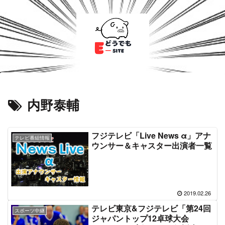
内野泰輔
フジテレビ「Live News α」アナ
テレビ番組情報
ウンサー＆キャスター出演者一覧
2019.02.26
テレビ東京&フジテレビ「第24回
スポーツ中継
ジャパントップ12卓球大会