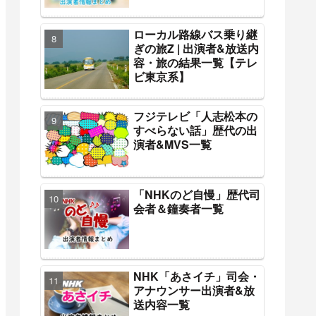
ローカル路線バス乗り継
ぎの旅Z | 出演者&放送内
容・旅の結果一覧【テレ
ビ東京系】
フジテレビ「人志松本の
すべらない話」歴代の出
演者&MVS一覧
「NHKのど自慢」歴代司
会者＆鐘奏者一覧
NHK「あさイチ」司会・
アナウンサー出演者&放
送内容一覧