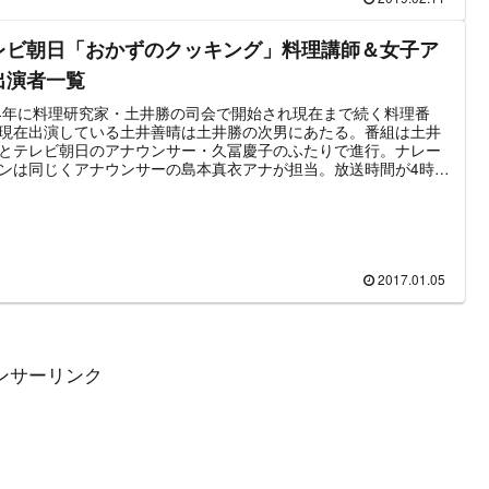
を東京に運ぶ斬新な方法」を取り上げる。第2弾の出演者は林修を
て第1弾から総入れ替えとなっている。この記事では「林先生のな
レビ朝日「おかずのクッキング」料理講師＆女子ア
ど！社会見聞録」の各出演者情報をまとめている。
出演者一覧
74年に料理研究家・土井勝の司会で開始され現在まで続く料理番
現在出演している土井善晴は土井勝の次男にあたる。番組は土井
とテレビ朝日のアナウンサー・久冨慶子のふたりで進行。ナレー
ンは同じくアナウンサーの島本真衣アナが担当。放送時間が4時
分～と早朝すぎるのが難点。長寿番組の為、開始当初から何度もタ
ルが改題されている。「土井勝の紀文おかずのクッキング ⇒
勝のおかずのクッキング ⇒ おかずのクッキング ⇒ 土井善
かずのクッキング ⇒ 週刊おかずのクッキング ⇒ おかずの
キング」。この記事では「おかずのクッキング」の出演者情報を
にまとめた。
2017.01.05
ンサーリンク