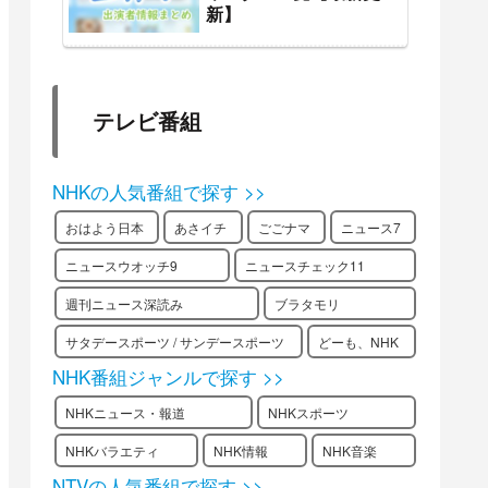
新】
テレビ番組
NHKの人気番組で探す >>
おはよう日本
あさイチ
ごごナマ
ニュース7
ニュースウオッチ9
ニュースチェック11
週刊ニュース深読み
ブラタモリ
サタデースポーツ / サンデースポーツ
どーも、NHK
NHK番組ジャンルで探す >>
NHKニュース・報道
NHKスポーツ
NHKバラエティ
NHK情報
NHK音楽
NTVの人気番組で探す >>