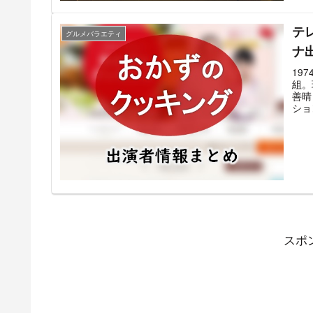
産物
除い
テ
るほ
グルメバラエティ
ナ
19
組。
善晴
ショ
55
イト
土井
晴お
クッ
中心
スポ