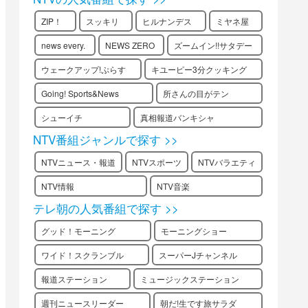
ZIP！
スッキリ
ヒルナンデス
ミヤネ屋
news every.
NEWS ZERO
ズームイン!!サタデー
ウェークアップ!ぷらす
キユーピー3分クッキング
Going! Sports&News
所さんの目がテン
シューイチ
真相報道バンキシャ
NTV番組ジャンルで探す >>
NTVニュース・報道
NTVスポーツ
NTVバラエティ
NTV情報
NTV音楽
テレ朝の人気番組で探す >>
グッド！モーニング
モーニングショー
ワイド！スクランブル
スーパーJチャンネル
報道ステーション
ミュージックステーション
週刊ニュースリーダー
朝だ!生です旅サラダ