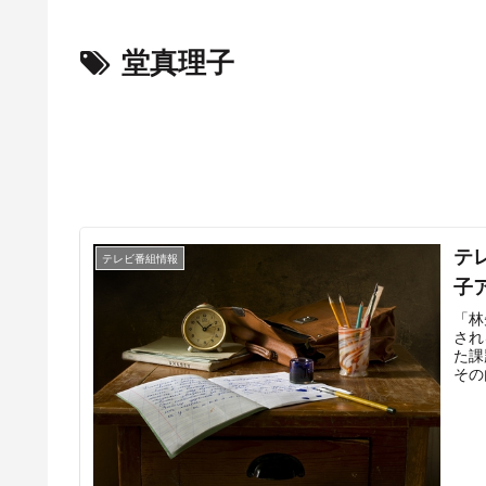
堂真理子
テ
テレビ番組情報
子
「林
され
た課
その
をテ
の“
する
く解
同放
ト」