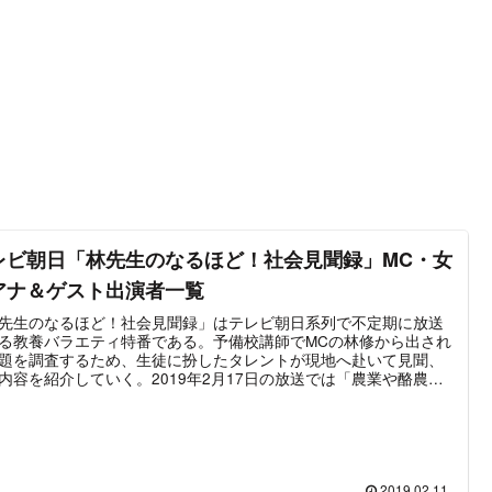
レビ朝日「林先生のなるほど！社会見聞録」MC・女
アナ＆ゲスト出演者一覧
先生のなるほど！社会見聞録」はテレビ朝日系列で不定期に放送
る教養バラエティ特番である。予備校講師でMCの林修から出され
題を調査するため、生徒に扮したタレントが現地へ赴いて見聞、
内容を紹介していく。2019年2月17日の放送では「農業や酪農」
ーマに放送。LED農園で栽培されている“レタス"、栃木県に最新
トマト"栽培事情、“AIドローン"や“牛と暮らすロボット"などを紹介
。また特別講師として地理講師・村瀬哲史が「協同組合」を詳し
説していく。また2020年1月26日には約1年ぶりの第2弾を放送。
送でも再び農業をテーマとしており、「農作物の自動収穫ロボッ
 「乳牛の様子を見守るハイテク酪農システム」 「地方の珍しい農
2019.02.11