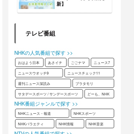
新】
テレビ番組
NHKの人気番組で探す >>
おはよう日本
あさイチ
ごごナマ
ニュース7
ニュースウオッチ9
ニュースチェック11
週刊ニュース深読み
ブラタモリ
サタデースポーツ / サンデースポーツ
どーも、NHK
NHK番組ジャンルで探す >>
NHKニュース・報道
NHKスポーツ
NHKバラエティ
NHK情報
NHK音楽
NTVの人気番組で探す >>