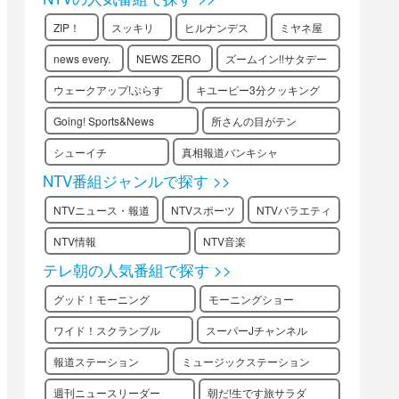
ZIP！
スッキリ
ヒルナンデス
ミヤネ屋
news every.
NEWS ZERO
ズームイン!!サタデー
ウェークアップ!ぷらす
キユーピー3分クッキング
Going! Sports&News
所さんの目がテン
シューイチ
真相報道バンキシャ
NTV番組ジャンルで探す >>
NTVニュース・報道
NTVスポーツ
NTVバラエティ
NTV情報
NTV音楽
テレ朝の人気番組で探す >>
グッド！モーニング
モーニングショー
ワイド！スクランブル
スーパーJチャンネル
報道ステーション
ミュージックステーション
週刊ニュースリーダー
朝だ!生です旅サラダ