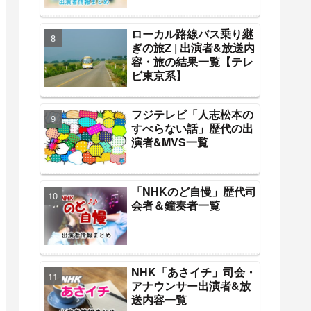
ローカル路線バス乗り継
ぎの旅Z | 出演者&放送内
容・旅の結果一覧【テレ
ビ東京系】
フジテレビ「人志松本の
すべらない話」歴代の出
演者&MVS一覧
「NHKのど自慢」歴代司
会者＆鐘奏者一覧
NHK「あさイチ」司会・
アナウンサー出演者&放
送内容一覧