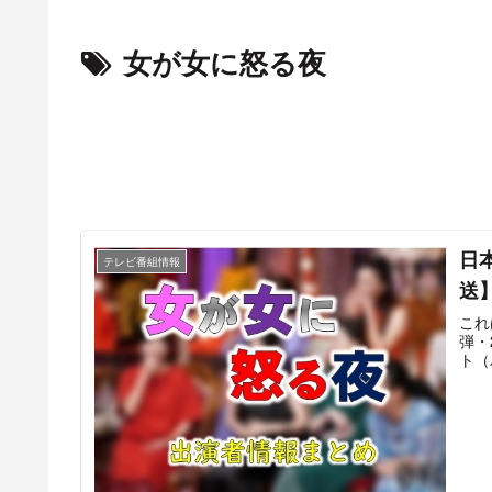
女が女に怒る夜
日
テレビ番組情報
送
これ
弾・
ト（