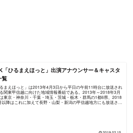
HK「ひるまえほっと」出演アナウンサー＆キャスタ
一覧
るまえほっと」は2013年4月3日から平日の午前11時台に放送され
る関東甲信越に向けた地域情報番組である。2013年～2018年3月
は東京・神奈川・千葉・埼玉・茨城・栃木・群馬の1都6県、2018
月以降はこれに加えて長野・山梨・新潟の甲信越地方にも放送され
厳密に言えば、地域によっては若干の放送内容に差異が生じてい
放送時間が短い、途中から別の番組に差し代わるなど）が水戸放
を除けば、概ね同じ内容と言える。※水戸放送局は番組の後半が差
えらることが多い。この記事では「ひるまえほっと」のメインキ
ターを務めるアナウンサー、各コーナーに出演するタレント、歴
メインキャスターなど出演者に関する情報を中心にまとめた。
2019.02.15