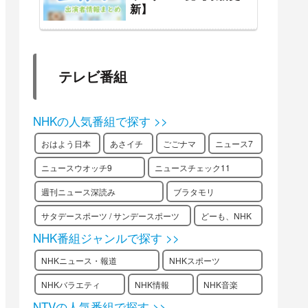
新】
テレビ番組
NHKの人気番組で探す >>
おはよう日本
あさイチ
ごごナマ
ニュース7
ニュースウオッチ9
ニュースチェック11
週刊ニュース深読み
ブラタモリ
サタデースポーツ / サンデースポーツ
どーも、NHK
NHK番組ジャンルで探す >>
NHKニュース・報道
NHKスポーツ
NHKバラエティ
NHK情報
NHK音楽
NTVの人気番組で探す >>