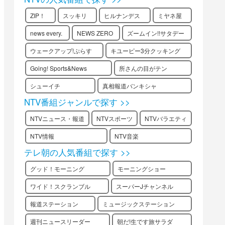
ZIP！
スッキリ
ヒルナンデス
ミヤネ屋
news every.
NEWS ZERO
ズームイン!!サタデー
ウェークアップ!ぷらす
キユーピー3分クッキング
Going! Sports&News
所さんの目がテン
シューイチ
真相報道バンキシャ
NTV番組ジャンルで探す >>
NTVニュース・報道
NTVスポーツ
NTVバラエティ
NTV情報
NTV音楽
テレ朝の人気番組で探す >>
グッド！モーニング
モーニングショー
ワイド！スクランブル
スーパーJチャンネル
報道ステーション
ミュージックステーション
週刊ニュースリーダー
朝だ!生です旅サラダ