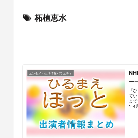
柘植恵水
N
エンタメ・生活情報バラエティ
ー
「ひ
てい
まで
年4
る。
る（
送局
し替
ャス
代の