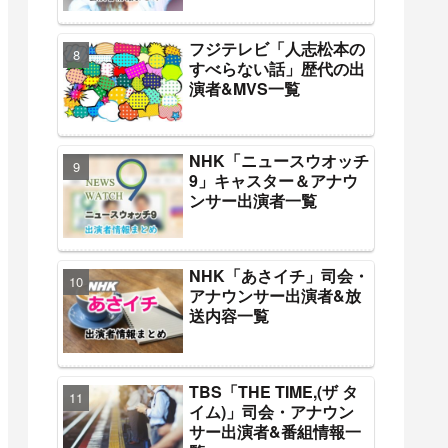
フジテレビ「人志松本の
すべらない話」歴代の出
演者&MVS一覧
NHK「ニュースウオッチ
9」キャスター＆アナウ
ンサー出演者一覧
NHK「あさイチ」司会・
アナウンサー出演者&放
送内容一覧
TBS「THE TIME,(ザ タ
イム)」司会・アナウン
サー出演者&番組情報一