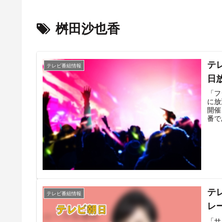
桝田沙也香
テ
テレビ番組情報
日
「フ
に放
開催
番で
るよ
イン
いる
番組
コン
ト・
記事
情報
テ
テレビ番組情報
レ
「サ