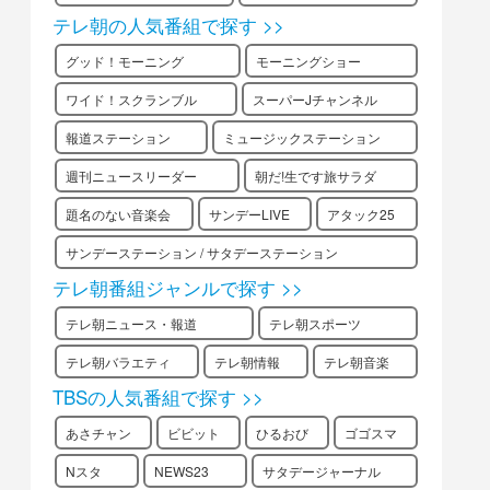
テレ朝の人気番組で探す >>
グッド！モーニング
モーニングショー
ワイド！スクランブル
スーパーJチャンネル
報道ステーション
ミュージックステーション
週刊ニュースリーダー
朝だ!生です旅サラダ
題名のない音楽会
サンデーLIVE
アタック25
サンデーステーション / サタデーステーション
テレ朝番組ジャンルで探す >>
テレ朝ニュース・報道
テレ朝スポーツ
テレ朝バラエティ
テレ朝情報
テレ朝音楽
TBSの人気番組で探す >>
あさチャン
ビビット
ひるおび
ゴゴスマ
Nスタ
NEWS23
サタデージャーナル