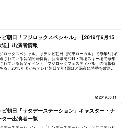
レビ朝日「フジロックスペシャル」【2019年6月15
放送】出演者情報
ジロックスペシャル」はテレビ朝日（関東ローカル）で毎年6月頃
送されている音楽関連特番。新潟県湯沢町・苗場スキー場で毎年
されている音楽イベント「フジロックフェスティバル」の情報特
ある。2015年頃からテレビ朝日で年1回ほど深夜に特番を放送す
うになったもので、フェス開催直前にフジロックの魅力や注目ポ
ト・ラインナップなど、イベントを楽しむための情報を紹介して
。言ってしまえば、これから開催されるフジロックのための”予習
”である。番組の主な出演はフジロック芸人として知られるお笑い
ビ「ハライチ」の澤部佑、第2回から参加しているというタレン
片瀬那奈、番組進行を務めるテレビ朝日の女子アナである。この
2019.06.11
では2019年に放送される「フジロックスペシャル」の主な出演者
をまとめた。
レビ朝日「サタデーステーション」キャスター・ナ
ーター出演者一覧
タデーステーション」は「サンデーステーション」と共にテレビ