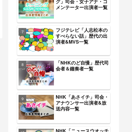
グ」司会・女子アナ・コ
メンテーター出演者一覧
フジテレビ「人志松本の
すべらない話」歴代の出
演者&MVS一覧
「NHKのど自慢」歴代司
会者＆鐘奏者一覧
NHK「あさイチ」司会・
アナウンサー出演者&放
送内容一覧
NHK「ニュースウオッチ