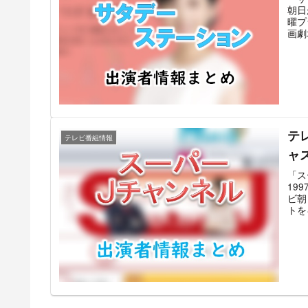
朝日
曜プ
画劇
朝日
帯の
ー」
して
は、
を起
フジ
ーと
テ
ーア
テレビ番組情報
され
ャ
「ス
19
ビ朝
トを
タレ
用で
スタ
組は
のう
編成
ドラ
ラマ