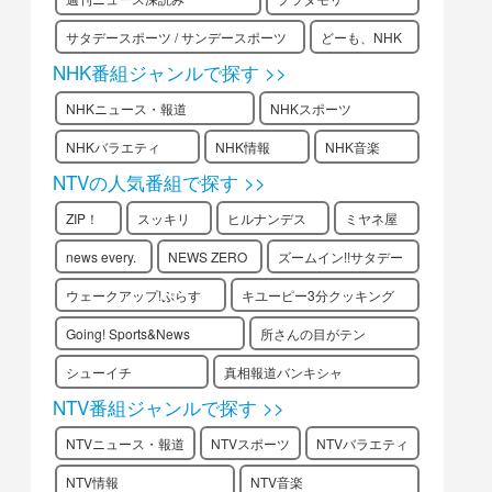
サタデースポーツ / サンデースポーツ
どーも、NHK
NHK番組ジャンルで探す >>
NHKニュース・報道
NHKスポーツ
NHKバラエティ
NHK情報
NHK音楽
NTVの人気番組で探す >>
ZIP！
スッキリ
ヒルナンデス
ミヤネ屋
news every.
NEWS ZERO
ズームイン!!サタデー
ウェークアップ!ぷらす
キユーピー3分クッキング
Going! Sports&News
所さんの目がテン
シューイチ
真相報道バンキシャ
NTV番組ジャンルで探す >>
NTVニュース・報道
NTVスポーツ
NTVバラエティ
NTV情報
NTV音楽