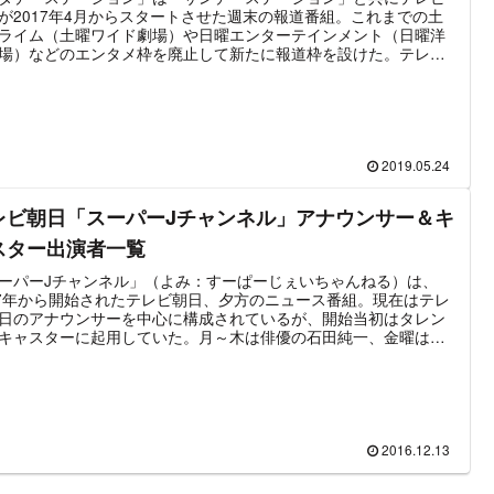
が2017年4月からスタートさせた週末の報道番組。これまでの土
ライム（土曜ワイド劇場）や日曜エンターテインメント（日曜洋
場）などのエンタメ枠を廃止して新たに報道枠を設けた。テレビ
はその理由として、報道・ニュースの需要を挙げている。同時間
他局においては、TBS土曜の「新・情報days ニュースキャスタ
やフジテレビ日曜の「ミスターサンデー」などが高視聴率を獲得
おり、それらへの対抗措置と考えられる。メインキャスターに
元フジテレビアナウンサーで現在はフリーアナウンサーの高島彩
用。番組スタート当初はインフルエンサーとして俳優のディーン
2019.05.24
オカなども出演しており注目を集め、番組途中からコメンテータ
して石坂浩二が加入している。2020年10月より番組が一部リニュ
レビ朝日「スーパーJチャンネル」アナウンサー＆キ
ルされており、ディーンフジオカは番組を降板。テーマ曲も刷新
ている。
スター出演者一覧
ーパーJチャンネル」（よみ：すーぱーじぇいちゃんねる）は、
97年から開始されたテレビ朝日、夕方のニュース番組。現在はテレ
日のアナウンサーを中心に構成されているが、開始当初はタレン
キャスターに起用していた。月～木は俳優の石田純一、金曜は元
ントの田代まさしという、今では絶対に実現できないメンバー起
ある。石田純一＆田代まさしの降板後は、小宮悦子が長らくキャ
ーを務め、その後を受けて現在の渡辺宜嗣が起用されている。番
時間ごとに3枠で区切られており（公に明示はされていない）、そ
ちANN枠はテレビ朝日系列の各局が全国ニュースのパートとして
し各地で放送される。スーパーJチャンネルは、放送時間前に人気
2016.12.13
マの再放送を設けており高視聴率を確保している現状がある。ド
終了後の流れでスーパーJチャンネルが開始されるため、ドラマ視