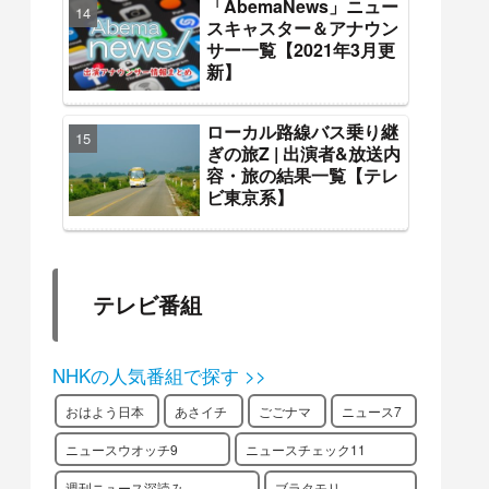
「AbemaNews」ニュー
スキャスター＆アナウン
サー一覧【2021年3月更
新】
ローカル路線バス乗り継
ぎの旅Z | 出演者&放送内
容・旅の結果一覧【テレ
ビ東京系】
テレビ番組
NHKの人気番組で探す >>
おはよう日本
あさイチ
ごごナマ
ニュース7
ニュースウオッチ9
ニュースチェック11
週刊ニュース深読み
ブラタモリ