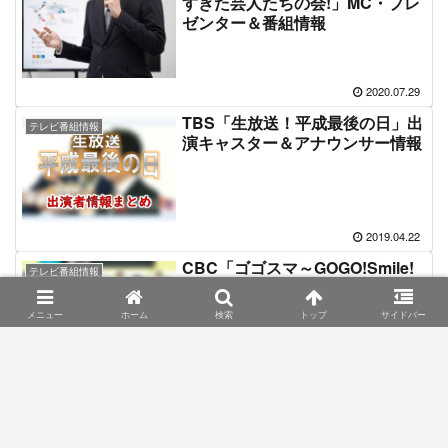
すぎた芸人たちの会!」MC・プレ
ゼンター＆番組情報
2020.07.29
TBS「生放送！平成最後の日」出
テレビ番組情報
演キャスター＆アナウンサー情報
2019.04.22
CBC「ゴゴスマ～GOGO!Smile!
テレビ番組情報
～」MC・女子アナ＆レギュラー
出演者情報
メニュー
ホーム
検索
トップ
サイドバー
2016.12.12