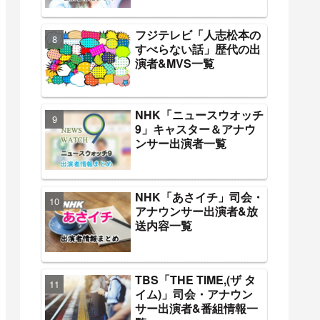
フジテレビ「人志松本の
すべらない話」歴代の出
演者&MVS一覧
NHK「ニュースウオッチ
9」キャスター＆アナウ
ンサー出演者一覧
NHK「あさイチ」司会・
アナウンサー出演者&放
送内容一覧
TBS「THE TIME,(ザ タ
イム)」司会・アナウン
サー出演者&番組情報一