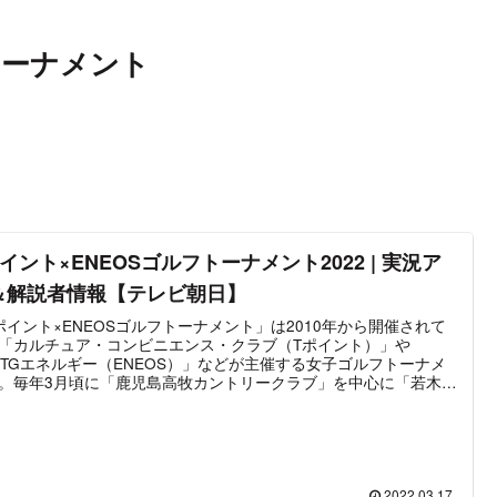
トーナメント
イント×ENEOSゴルフトーナメント2022 | 実況ア
＆解説者情報【テレビ朝日】
ポイント×ENEOSゴルフトーナメント」は2010年から開催されて
「カルチュア・コンビニエンス・クラブ（Tポイント）」や
XTGエネルギー（ENEOS）」などが主催する女子ゴルフトーナメ
。毎年3月頃に「鹿児島高牧カントリークラブ」を中心に「若木ゴ
倶楽部（佐賀）」「茨木国際ゴルフ倶楽部（大阪）」のいずれか
場に大会が行われている。※1年目～2013年・2016年・2021年が
島高牧カントリークラブ、2014年・2015年が「若木ゴルフ倶楽部
賀）」、2018年・2019年が茨木国際ゴルフ倶楽部（大阪）。テレ
継はテレビ朝日の制作より、BS／CS放送、地上波で放送される。
の大会は「Tポイント×ENEOSゴルフトーナメント2022」。2022
2022.03.17