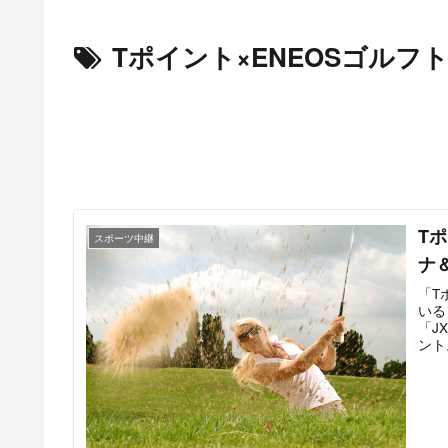
Tポイント×ENEOSゴルフ
Tポ
スポーツ中継
ナ
「T
いる
「J
ント
ルフ
を会
鹿児
（佐
ビ中
最新