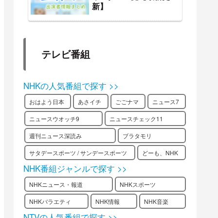
新】
テレビ番組
NHKの人気番組で探す >>
おはよう日本
あさイチ
ごごナマ
ニュース7
ニュースウオッチ9
ニュースチェック11
週刊ニュース深読み
ブラタモリ
サタデースポーツ / サンデースポーツ
どーも、NHK
NHK番組ジャンルで探す >>
NHKニュース・報道
NHKスポーツ
NHKバラエティ
NHK情報
NHK音楽
NTVの人気番組で探す >>