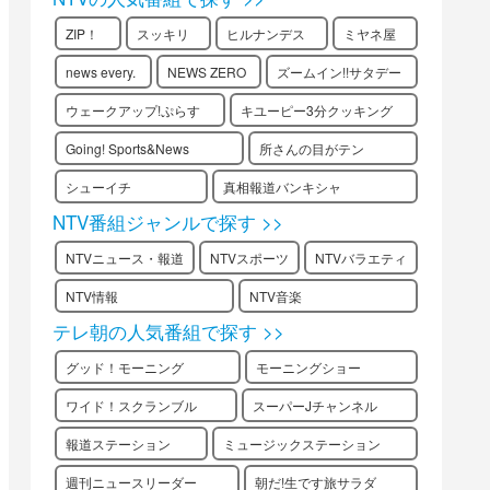
ZIP！
スッキリ
ヒルナンデス
ミヤネ屋
news every.
NEWS ZERO
ズームイン!!サタデー
ウェークアップ!ぷらす
キユーピー3分クッキング
Going! Sports&News
所さんの目がテン
シューイチ
真相報道バンキシャ
NTV番組ジャンルで探す >>
NTVニュース・報道
NTVスポーツ
NTVバラエティ
NTV情報
NTV音楽
テレ朝の人気番組で探す >>
グッド！モーニング
モーニングショー
ワイド！スクランブル
スーパーJチャンネル
報道ステーション
ミュージックステーション
週刊ニュースリーダー
朝だ!生です旅サラダ