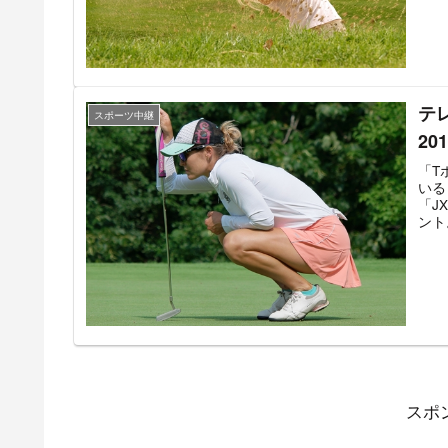
ロゴ
を聞
いる
ント
テ
スポーツ中継
2
「T
いる
「J
ント
クラ
は茨
日の
20
京五
戦で
「T
実況
た。
スポ