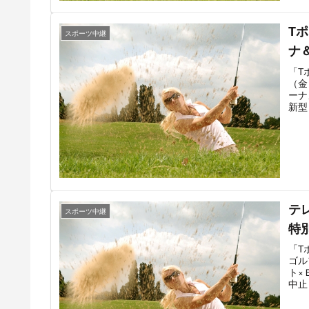
年の
稲見
Tポ
が終
スポーツ中継
ナ
「T
（金
ーナ
新型
開催
か、
の活
たし
テ
スポーツ中継
特
「T
ゴル
ト×
中止
に特
フト