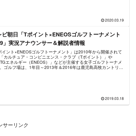
ルファーが集結して視聴者からの質問に答える、またプロの極意
けるなど大会の中止を払拭するようなファン必見の内容となって
。以下、2020年3月22日放送「Tポイント×ENEOSゴルフトーナメ
特別編」の出演者＆番組情報を掲載する。
2020.03.19
レビ朝日「Tポイント×ENEOSゴルフトーナメント
019」実況アナウンサー＆解説者情報
ポイント×ENEOSゴルフトーナメント」は2010年から開催されて
「カルチュア・コンビニエンス・クラブ（Tポイント）」や
XTGエネルギー（ENEOS）」などが主催する女子ゴルフトーナメ
。ゴルフ場は、1年目～2013年＆2016年は鹿児島高牧カントリー
ブ、2014年・2015年は若木ゴルフ倶楽部（佐賀）、2018年から
木国際ゴルフ倶楽部（大阪）で行われた。テレビ中継はテレビ朝
制作で放送。BS・CS放送と最終日は地上波で生中継される。
19年に開催される「Tポイント×ENEOSゴルフトーナメント」は東
輪出場を目指す実力者終結し、出場枠を獲得するための重要な一
あることから高い注目を集める。この記事では2019年3月開催の
2019.03.18
ポイント×ENEOSゴルフトーナメント」に関するテレビ朝日中継の
アナウンサー＆解説の女子プロゴルファーに関する情報をまとめ
ンサーリンク