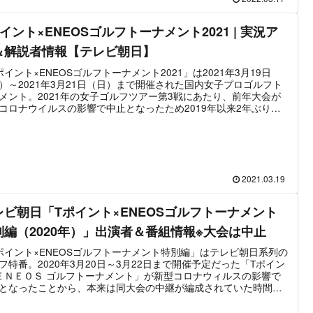
女子ゴルフツアー第3戦は、昨年の賞金女王＆東京五輪銀メダル・
萌寧や昨年大会優勝・小祝さくら、勝みなみ、西郷真央ら実力者
イント×ENEOSゴルフトーナメント2021 | 実況ア
結した大会となっている。
＆解説者情報【テレビ朝日】
ポイント×ENEOSゴルフトーナメント2021」は2021年3月19日
）～2021年3月21日（日）まで開催された国内女子プロゴルフト
メント。2021年の女子ゴルフツアー第3戦にあたり、前年大会が
コロナウイルスの影響で中止となったため2019年以来2年ぶりに
された。ホステスプロとして木戸愛、渋野日向子が参戦するほ
原英莉花や古江彩佳、笹生優花といった若手女子プロゴルファー
躍が注目された。大会は小祝さくらが10アンダーで逆転優勝を果
ている。
2021.03.19
レビ朝日「Tポイント×ENEOSゴルフトーナメント
別編（2020年）」出演者＆番組情報※大会は中止
ポイント×ENEOSゴルフトーナメント特別編」はテレビ朝日系列の
フ特番。2020年3月20日～3月22日まで開催予定だった「Tポイン
ＥＮＥＯＳ ゴルフトーナメント」が新型コロナウィルスの影響で
となったことから、本来は同大会の中継が編成されていた時間帯
別番組を放送することとなった。それが「Tポイント×ENEOSゴル
ーナメント特別編」である。同番組は生放送で行われる。女子プ