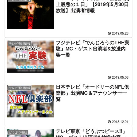
上最悪の１日」【2019年5月30日
放送】出演者情報
2019.05.28
フジテレビ「でんじろうのTHE実
テレビ番組情報
験」MC・ゲスト出演者&放送内
容一覧
2019.05.08
日本テレビ「オードリーのNFL倶
テレビ番組情報
楽部」出演MC＆アナウンサー一
覧
2018.12.21
テレビ東京「どうぶつピース!!」
どうぶつ番組