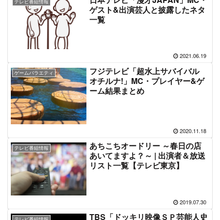
テレビ番組情報
ゲスト&出演芸人と披露したネタ
一覧
2021.06.19
フジテレビ「超水上サバイバル
ゲームバラエティ
オチルナ!」MC・プレイヤー&ゲ
ーム結果まとめ
2020.11.18
あちこちオードリー ～春日の店
テレビ番組情報
あいてますよ？～ | 出演者＆放送
リスト一覧【テレビ東京】
2019.07.30
TBS「ドッキリ映像ＳＰ芸能人史
テレビ番組情報