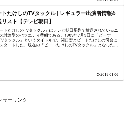
名がコーナーゲストとして登場する。この記事は「ビートたけし
Vタックル たけし&爆笑問題が斬る!2019ザワつかせた50人」の放
ートたけしのTVタックル | レギュラー出演者情報&
容と番組の出演者情報をまとめたものである。
送リスト【テレビ朝日】
ートたけしのTVタックル」はテレビ朝日系列で放送されているニ
ス討論型のバラエティ番組である。1989年7月3日に「どーす
!TVタックル」というタイトルで、関口宏とビートたけしの司会に
スタートした。現在の「ビートたけしのTVタックル」となったの
991年4月1日のリニューアルからとなる。「どーする?!TVタック
時代は「日本人と○○」というテーマが中心だったが、「ビートた
のタックル」となってからは時事問題を中心に各ジャンルの専門
ゲストに招いた討論型のバラエティとして放送されている。この
では、「ビートたけしのTVタックル」における最新のレギュラー
者＆ゲスト出演回数の多い専門家の情報をまとめている。
2019.01.06
ンサーリンク