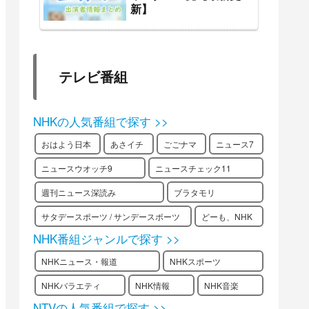
新】
テレビ番組
NHKの人気番組で探す >>
おはよう日本
あさイチ
ごごナマ
ニュース7
ニュースウオッチ9
ニュースチェック11
週刊ニュース深読み
ブラタモリ
サタデースポーツ / サンデースポーツ
どーも、NHK
NHK番組ジャンルで探す >>
NHKニュース・報道
NHKスポーツ
NHKバラエティ
NHK情報
NHK音楽
NTVの人気番組で探す >>