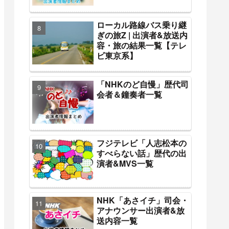
ローカル路線バス乗り継
ぎの旅Z | 出演者&放送内
容・旅の結果一覧【テレ
ビ東京系】
「NHKのど自慢」歴代司
会者＆鐘奏者一覧
フジテレビ「人志松本の
すべらない話」歴代の出
演者&MVS一覧
NHK「あさイチ」司会・
アナウンサー出演者&放
送内容一覧