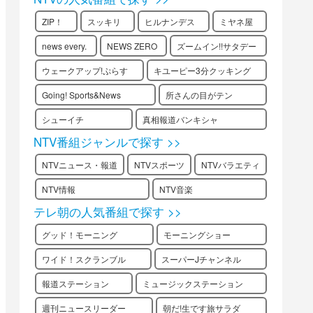
ZIP！
スッキリ
ヒルナンデス
ミヤネ屋
news every.
NEWS ZERO
ズームイン!!サタデー
ウェークアップ!ぷらす
キユーピー3分クッキング
Going! Sports&News
所さんの目がテン
シューイチ
真相報道バンキシャ
NTV番組ジャンルで探す >>
NTVニュース・報道
NTVスポーツ
NTVバラエティ
NTV情報
NTV音楽
テレ朝の人気番組で探す >>
グッド！モーニング
モーニングショー
ワイド！スクランブル
スーパーJチャンネル
報道ステーション
ミュージックステーション
週刊ニュースリーダー
朝だ!生です旅サラダ