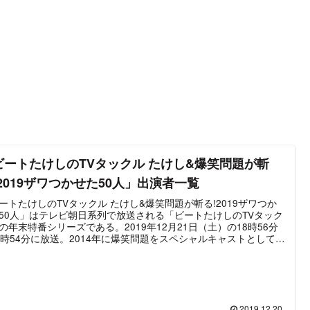
ビートたけしのTVタックル たけし&爆笑問題が斬
!2019ザワつかせた50人」出演者一覧
ートたけしのTVタックル たけし&爆笑問題が斬る!2019ザワつか
50人」はテレビ朝日系列で放送される「ビートたけしのTVタック
の年末特番シリーズである。2019年12月21日（土）の18時56分
1時54分に放送。2014年に爆笑問題をスペシャルキャストとして迎
放送。以降、毎年12月頃に1年の総決算としてニュースを面白お
く振り返っていく恒例の特番となった。その2019年版が「たけし
笑問題が斬る!2019ザワつかせた50人」である。ビートたけしを始
する通常放送のレギュラー出演者はもちろん、不定期に出演する
染みのパネラーがゲストとして登場。さらに番組のテーマである
019ザワつかせた50人」から世間を良くも悪くも賑わせた人物のう
2019.12.20