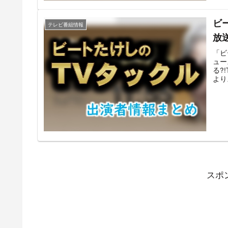
ち数
のT
ビ
送内
テレビ番組情報
放
「ビ
ュー
る?
より
は1
ル」
けし
家を
記事
出演
スポ