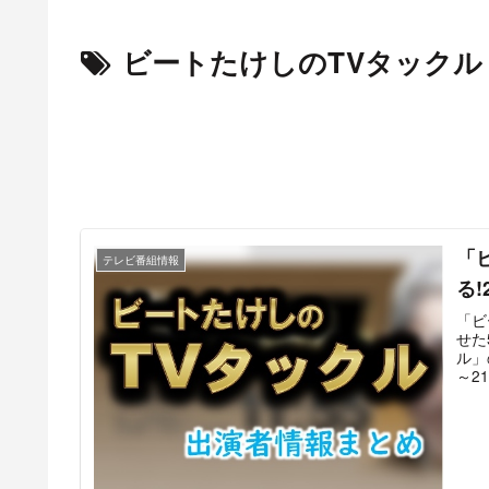
ビートたけしのTVタックル
「
テレビ番組情報
る
「ビ
せた
ル」
～2
えて
かし
&爆
めと
お馴
「2