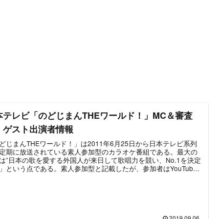
本テレビ「のどじまんTHEワールド！」MC＆審査
・ゲスト出演者情報
どじまんTHEワールド！」は2011年6月25日から日本テレビ系列
定期に放送されている素人参加型のカラオケ番組である。最大の
は”日本の歌を愛する外国人が来日して歌唱力を競い、No.1を決定
」という点である。素人参加型と記載したが、参加者はYouTube
の話題となった人物や自国でコンクール受賞歴を持つといった実
ぞろいである。同番組からメジャーデビューした歌手も存在して
、クリス・ハートやニコラス・エドワーズ、ダイアナ・ガーネッ
どが該当。特にクリス・ハートはNHK紅白歌合戦に出場するなど
として大きな成功を遂げたと言える。2018年までは概ね年に2回
ースで放送されていたが、最新の放送は2019年9月11日の「のど
2019.09.06