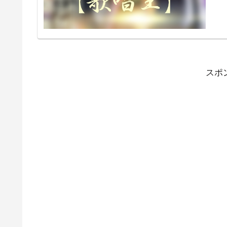
送は
～」
ウン
いる
も決
スポ