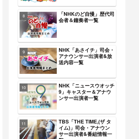
「NHKのど自慢」歴代司
会者＆鐘奏者一覧
NHK「あさイチ」司会・
アナウンサー出演者&放
送内容一覧
NHK「ニュースウオッチ
9」キャスター＆アナウ
ンサー出演者一覧
TBS「THE TIME,(ザ タ
イム)」司会・アナウン
サー出演者&番組情報一