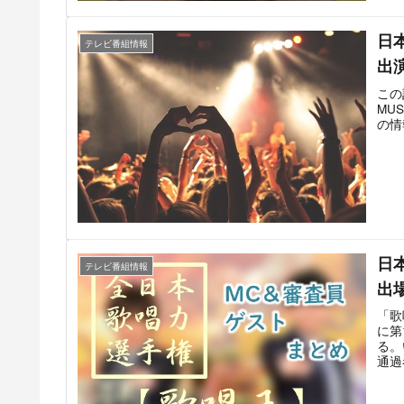
じま
る。
日本
など
テレビ番組情報
めて
出
この
MU
の情
日
テレビ番組情報
出
「歌
に第
る。
通過
分は
デー