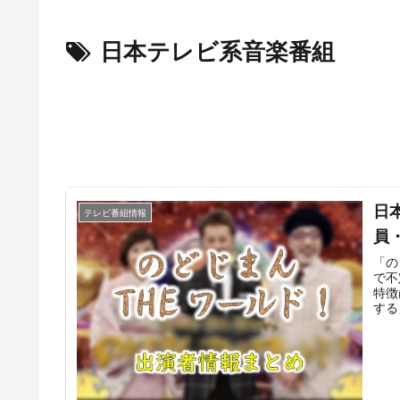
日本テレビ系音楽番組
日
テレビ番組情報
員
「の
で不
特徴
する
上で
力派
おり
トな
歌手
のペ