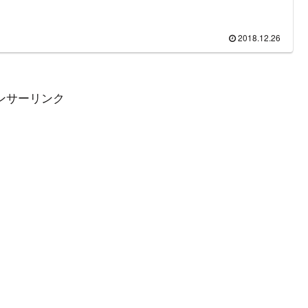
第9弾となる2021年12月23日放送「歌唱王～全日本歌唱力選手権
。2021年の番組MCは南原清隆＆CreepyNutsのDJ松永、進行アナ
サーは森圭介＆石川みなみと出演者は昨年から大幅に刷新されて
。また、生放送を基本としていた番組だが2020年と同様に2021年
2018.12.26
勝戦を事前収録する対応が行われた。
ンサーリンク