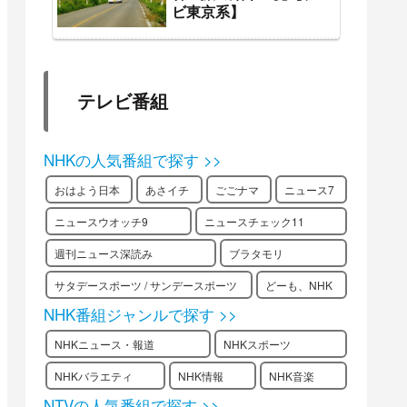
ビ東京系】
テレビ番組
NHKの人気番組で探す >>
おはよう日本
あさイチ
ごごナマ
ニュース7
ニュースウオッチ9
ニュースチェック11
週刊ニュース深読み
ブラタモリ
サタデースポーツ / サンデースポーツ
どーも、NHK
NHK番組ジャンルで探す >>
NHKニュース・報道
NHKスポーツ
NHKバラエティ
NHK情報
NHK音楽
NTVの人気番組で探す >>