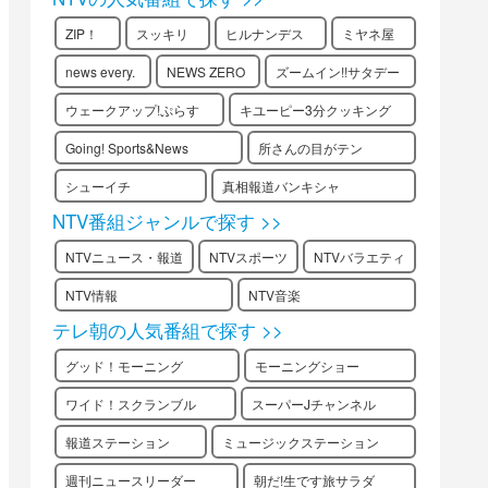
ZIP！
スッキリ
ヒルナンデス
ミヤネ屋
news every.
NEWS ZERO
ズームイン!!サタデー
ウェークアップ!ぷらす
キユーピー3分クッキング
Going! Sports&News
所さんの目がテン
シューイチ
真相報道バンキシャ
NTV番組ジャンルで探す >>
NTVニュース・報道
NTVスポーツ
NTVバラエティ
NTV情報
NTV音楽
テレ朝の人気番組で探す >>
グッド！モーニング
モーニングショー
ワイド！スクランブル
スーパーJチャンネル
報道ステーション
ミュージックステーション
週刊ニュースリーダー
朝だ!生です旅サラダ