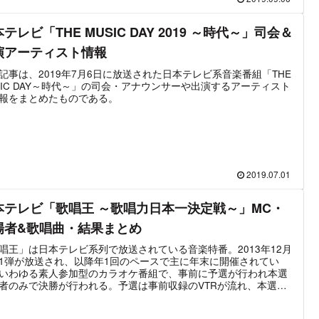
んTHEワールド！～令和 元年～」。2019年はこの放送が初回であ
この記事では「のどじまんTHEワールド！」のMCやナレーション
テレビ「THE MUSIC DAY 2019 ～時代～」司会＆
主な出演者、その他ゲストや審査員など主要な人物の情報をまと
いる。
演アーティスト情報
記事は、2019年7月6日に放送された日本テレビ系音楽番組「THE
SIC DAY～時代～」の司会・アナウンサーや出演するアーティスト
報をまとめたものである。
2019.07.01
本テレビ「歌唱王 ～歌唱力日本一決定戦～」MC・
場者&歌唱曲・結果まとめ
唱王」は日本テレビ系列で放送されている音楽特番。2013年12月
1弾が放送され、以降年1回のペースで主に年末に開催されてい
いわゆる素人参加型のカラオケ番組で、事前に予選が行われ本選
者のみで決勝が行われる。予選は事前収録のVTRが流れ、本選部
生放送。審査については視聴者も参加可能で、インターネットや
タ放送による投票数によって勝敗に関わることが出来る。最新放