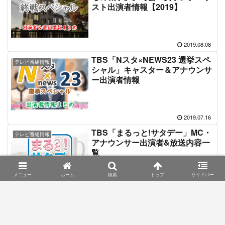
スト出演者情報【2019】
2019.08.08
TBS「Nスタ×NEWS23 選挙スペ
テレビ番組情報
シャル」キャスター＆アナウンサ
ー出演者情報
2019.07.16
TBS「まるっと!サタデー」MC・
テレビ番組情報
アナウンサー出演者&放送内容一
覧
メニュー
ホーム
検索
トップ
サイドバー
2019.06.17
テレビ朝日「サタデーステーショ
テレビ番組情報
ン」キャスター・ナレーター出演