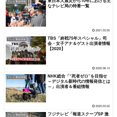
東日本大震災から10年における主
テレビ番組情報
なテレビ局の特番一覧
2021.03.05
TBS「終戦75年スペシャル」司
テレビ番組情報
会・女子アナ＆ゲスト出演者情報
【2020】
2020.08.13
NHK総合「“死者ゼロ”を目指せ
テレビ番組情報
～デジタル新時代の情報発信とは
～」出演者＆番組情報
2020.03.02
フジテレビ「報道スクープSP 激
テレビ番組情報