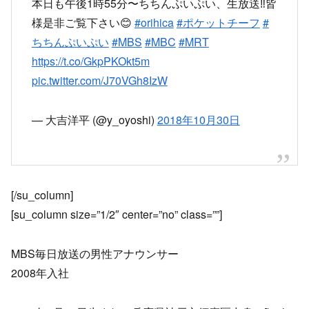
本日も午後1時55分〜ちちんぷいぷい、生放送‼️皆
様是非ご覧下さい😊
#orihica
#ポケットチーフ
#
ちちんぷいぷい
#MBS
#MBC
#MRT
https://t.co/GkpPKOkt5m
pic.twitter.com/J70VGh8IzW
— 大吉洋平 (@y_oyoshi)
2018年10月30日
[/su_column]
[su_column size=”1/2″ center=”no” class=””]
MBS毎日放送の男性アナウンサー
2008年入社