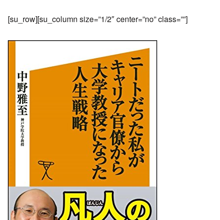
[su_row][su_column size=”1/2″ center=”no” class=””]