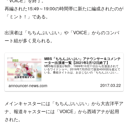
「VOICE」を終了。
再編された15:49～19:00の時間帯に新たに編成されたのが
「ミント！」である。
出演者は「ちちんぷいぷい」や「VOICE」からのコンバ
ート組が多く見られる。
MBS「ちちんぷいぷい」アナウンサー＆コメンテ
ーター出演者一覧【2021年3月12日終了】
MBS毎日放送が制作、1999年10月11日から生放送されて
いるワイドショー。2016年7月25日で放送4000回を超えて
いる。番組タイトルは、おまじないの「ちちんぷいぷい」
に由来しているという。時事ニュースから身近な生活情報
まで様々な話題を取り扱う情報番組で、2017年10月にリニ
ューアルを経て現在はMBSと北海道放送・南日本放送・宮
2017.03.22
announcer-news.com
崎放送の4局で放送されている。出演者はMBSのアナウン
サーや関西を中心に活動するタレント・芸人が多数出演す
る。出演者数や企画数を見ても在京キー局を中心に全国ネ
ットされているワイドショーと同レベルの大型番組と言え
る。2019年4月からは新たな編成方針の下に番組が大幅に
短縮。第1部である13:55～15:49までの放送となり、以降
メインキャスターには「ちちんぷいぷい」から大吉洋平ア
の時間帯には新番組「ミント!」が編成される。これに伴い
「ちちんぷいぷい」の出演者の一部が「ミント！」へ異
動、または番組を降板した。特に企画を担当していたタレ
ナ、報道キャスターには「VOICE」から西靖アナが起用
ントリポーターや出演頻度の少ないコメンテーターの降板
が顕著である。「ちちんぷいぷい」は「ミント!」と共に
された。
2021年3月をもって終了。「ミント!」は2021年3月5日、
「ちちんぷいぷい」は2021年3月12日が最終放送となる。
同2番組の編成されていた枠は、CBC制作のワイドショー