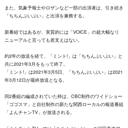
「ゴゴスマ」と自社制作の新たな関西ローカルの報道番組
「よんチャンTV」が放送される。「よんチャンTV」では
また、気象予報士やロザンなど一部の出演者は、引き続き
「ちちんぷいぷい」の河田直也アナがパーソナリティを務
め、「ミント！」大吉洋平アナがニュースキャスターを務
める。
「ちちんぷいぷい」と出演を兼務する。
新番組ではあるが、実質的には「VOICE」の超大幅なリ
ニューアルと言っても差支えはない。
約2年の放送を経て、「ミント!」は「ちちんぷいぷい」と
共に2021年3月をもって終了。
「ミント!」は2021年3月5日、「ちちんぷいぷい」は2021
年3月12日が最終放送となる。
同2番組の編成されていた枠は、CBC制作のワイドショー
「ゴゴスマ」と自社制作の新たな関西ローカルの報道番組
「よんチャンTV」が放送される。