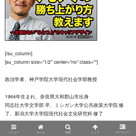
[/su_column]
[su_column size=”1/2″ center=”no” class=””]
政治学者、神戸学院大学現代社会学部教授
1964年生まれ、奈良県大和郡山市出身
同志社大学文学部 卒、ミシガン大学公共政策大学院 修
了、新潟大学大学院現代社会文化研究科 修了
元・労働省の官僚で主に社会保障政策に携わってきた
メニュー
ホーム
検索
トップ
サイドバー