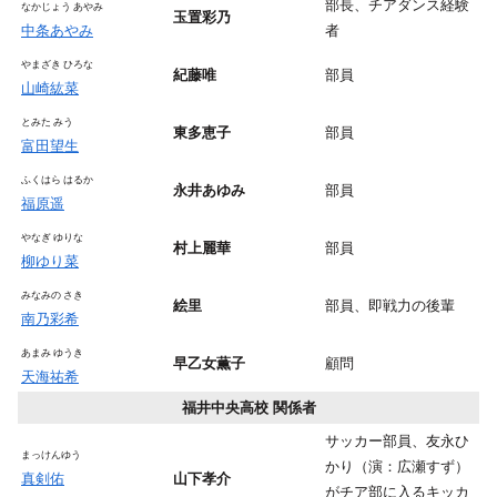
部長、チアダンス経験
なかじょう あやみ
玉置彩乃
中条あやみ
者
やまざき ひろな
部員
紀藤唯
山崎紘菜
とみた みう
部員
東多恵子
富田望生
ふくはら はるか
部員
永井あゆみ
福原遥
やなぎ ゆりな
部員
村上麗華
柳ゆり菜
みなみの さき
部員、即戦力の後輩
絵里
南乃彩希
あまみ ゆうき
顧問
早乙女薫子
天海祐希
福井中央高校 関係者
サッカー部員、友永ひ
まっけんゆう
かり（演：広瀬すず）
真剣佑
山下孝介
がチア部に入るキッカ