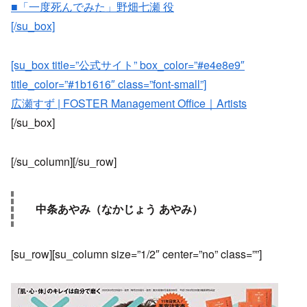
■「一度死んでみた」野畑七瀬 役
[/su_box]
[su_box title=”公式サイト” box_color=”#e4e8e9″
title_color=”#1b1616″ class=”font-small”]
広瀬すず | FOSTER Management Office｜Artists
[/su_box]
[/su_column][/su_row]
中条あやみ（なかじょう あやみ）
[su_row][su_column size=”1/2″ center=”no” class=””]