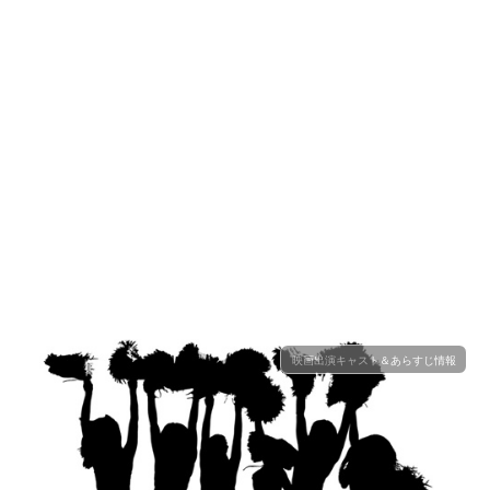
映画出演キャスト＆あらすじ情報