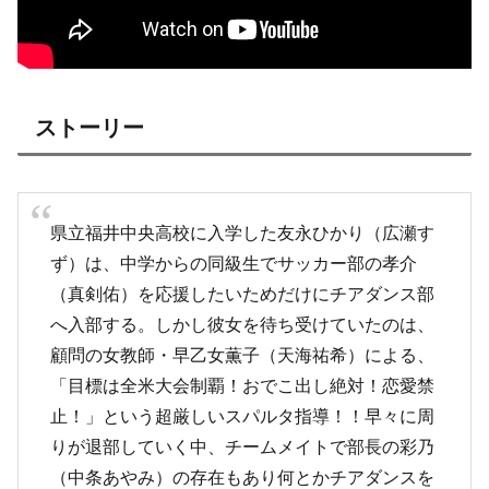
ストーリー
県立福井中央高校に入学した友永ひかり（広瀬す
ず）は、中学からの同級生でサッカー部の孝介
（真剣佑）を応援したいためだけにチアダンス部
へ入部する。しかし彼女を待ち受けていたのは、
顧問の女教師・早乙女薫子（天海祐希）による、
「目標は全米大会制覇！おでこ出し絶対！恋愛禁
止！」という超厳しいスパルタ指導！！早々に周
りが退部していく中、チームメイトで部長の彩乃
（中条あやみ）の存在もあり何とかチアダンスを