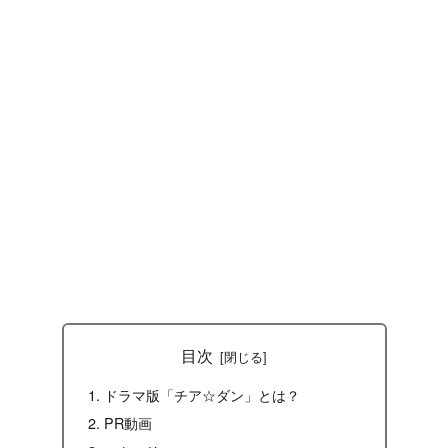
目次
ドラマ版「チア☆ダン」とは？
PR動画