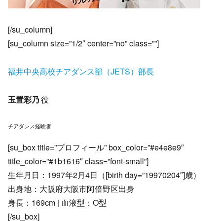
[/su_column]
[su_column size=”1/2″ center=”no” class=””]
福井中央高校チアダンス部（JETS）部長
玉置彩乃
役
チアダンス経験者
[su_box title=”プロフィール” box_color=”#e4e8e9″
title_color=”#1b1616″ class=”font-small”]
生年月日：1997年2月4日（[birth day=”19970204″]歳）
出身地：大阪府大阪市阿倍野区出身
身長：169cm | 血液型：O型
[/su_box]