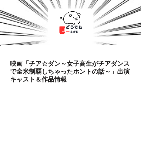
映画「チア☆ダン～女子高生がチアダンス
で全米制覇しちゃったホントの話～」出演
キャスト＆作品情報