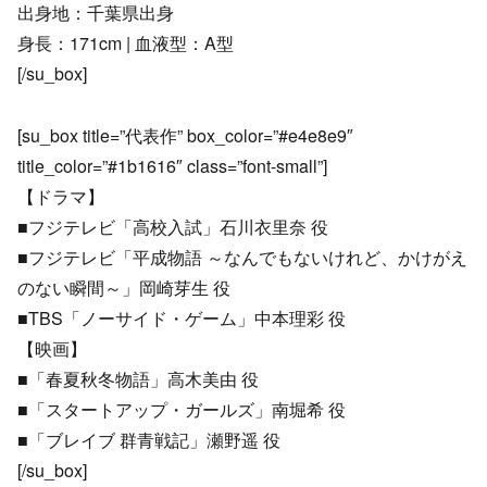
出身地：千葉県出身
身長：171cm | 血液型：A型
[/su_box]
[su_box title=”代表作” box_color=”#e4e8e9″
title_color=”#1b1616″ class=”font-small”]
【ドラマ】
■フジテレビ「高校入試」石川衣里奈 役
■フジテレビ「平成物語 ～なんでもないけれど、かけがえ
のない瞬間～」岡崎芽生 役
■TBS「ノーサイド・ゲーム」中本理彩 役
【映画】
■「春夏秋冬物語」高木美由 役
■「スタートアップ・ガールズ」南堀希 役
■「ブレイブ 群青戦記」瀬野遥 役
[/su_box]