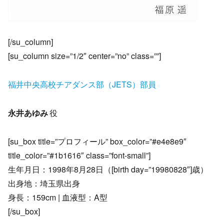
[/su_column]
[su_column size=”1/2″ center=”no” class=””]
福井中央高校チアダンス部（JETS）部員
永井あゆみ
役
[su_box title=”プロフィール” box_color=”#e4e8e9″
title_color=”#1b1616″ class=”font-small”]
生年月日：1998年8月28日（[birth day=”19980828″]歳）
出身地：埼玉県出身
身長：159cm | 血液型：A型
[/su_box]