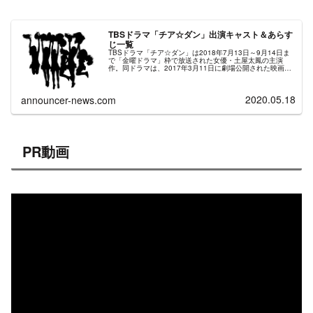
TBSドラマ「チア☆ダン」出演キャスト＆あらす
じ一覧
TBSドラマ「チア☆ダン」は2018年7月13日～9月14日ま
で「金曜ドラマ」枠で放送された女優・土屋太鳳の主演
作。同ドラマは、2017年3月11日に劇場公開された映画
「チア☆ダン～女子高生がチアダンスで全米制覇しちゃっ
たホントの話～」を原作に、映画版の9年後を舞台とした続
編的な位置づけとなっている。ドラマでは、映画版で物語
2020.05.18
announcer-news.com
の中心となった福井中央高校チアダンス部「JETS」とは別
に、主人公・藤谷わかばが通う福井西高校のチアダンス部
が「打倒・JETS」を目指すストーリーが展開される。全10
話構成で、平均視聴率は7.1%、最低視聴率は第5話の
5.5%、最高視聴率は第2話の8.6%となった。これから「チ
ア☆ダン」を視聴する人は、作中の時系列通り「映画版⇒
ドラマ版」に楽しむと、ドラマ第1話に特別出演している映
PR動画
画版の主演・広瀬すずの登場が一層楽しめるのでおススメ
である。