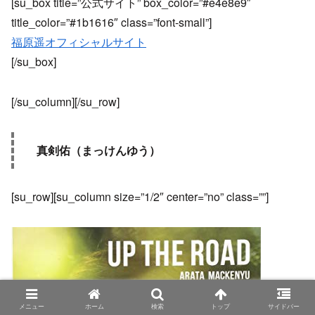
[su_box title=”公式サイト” box_color=”#e4e8e9″
title_color=”#1b1616″ class=”font-small”]
福原遥オフィシャルサイト
[/su_box]
[/su_column][/su_row]
真剣佑（まっけんゆう）
[su_row][su_column size=”1/2″ center=”no” class=””]
メニュー
ホーム
検索
トップ
サイドバー