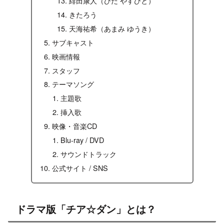
緋田康人（ひだ やすひと）
きたろう
天海祐希（あまみ ゆうき）
サブキャスト
映画情報
スタッフ
テーマソング
主題歌
挿入歌
映像・音楽CD
Blu-ray / DVD
サウンドトラック
公式サイト / SNS
ドラマ版「チア☆ダン」とは？