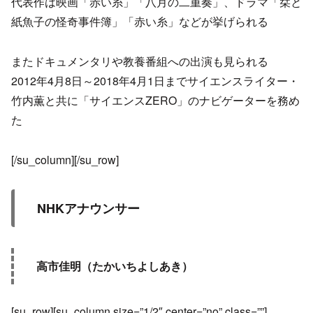
代表作は映画「赤い糸」「八月の二重奏」、ドラマ「栞と
紙魚子の怪奇事件簿」「赤い糸」などが挙げられる
またドキュメンタリや教養番組への出演も見られる
2012年4月8日～2018年4月1日までサイエンスライター・
竹内薫と共に「サイエンスZERO」のナビゲーターを務め
た
[/su_column][/su_row]
NHKアナウンサー
高市佳明（たかいちよしあき）
[su_row][su_column size=”1/2″ center=”no” class=””]