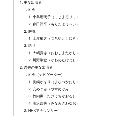
主な出演者
司会
小島瑠璃子（こじまるりこ）
森田洋平（もりたようへい）
解説
土屋敏之（つちやとしゆき）
語り
大嶋貴志（おおしまたかし）
川野剛稔（かわのたけとし）
過去の主な出演者
司会（ナビゲーター）
眞鍋かをり（まなべかおり）
安めぐみ（やすめぐみ）
竹内薫（たけうちかおる）
南沢奈央（みなみさわなお）
NHKアナウンサー