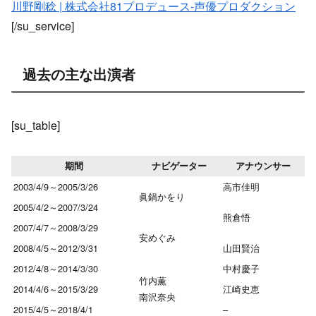
川野剛稔 | 株式会社81プロデュース‐声優プロダクション
[/su_service]
過去の主な出演者
[su_table]
期間
ナビゲーター
アナウンサー
2003/4/9～2005/3/26
高市佳明
眞鍋かをり
2005/4/2～2007/3/24
熊倉悟
2007/4/7～2008/3/29
安めぐみ
2008/4/5～2012/3/31
山田賢治
2012/4/8～2014/3/30
中村慶子
竹内薫
2014/4/6～2015/3/29
江崎史恵
南沢奈央
2015/4/5～2018/4/1
–