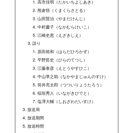
高市佳明（たかいちよしあき）
熊倉悟（くまくらさとる）
山田賢治（やまだけんじ）
中村慶子（なかむらけいこ）
江崎史恵（えざきしえ）
語り
原田裕和（はらだひろかず）
平野哲史（ひらのてつし）
江藤泰彦（えとうやすひこ）
中山準之助（なかやまじゅんのすけ）
筒井亮太郎（つついりょうたろう）
稲垣秀人（いながきひでと）
塩澤大輔（しおざわだいすけ）
放送局
放送期間
放送時間