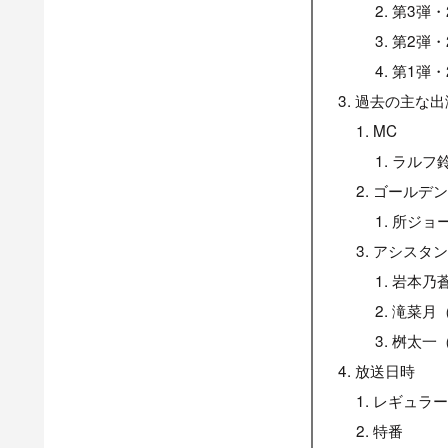
第3弾・
第2弾・
第1弾・
過去の主な出
MC
ラルフ
ゴールデ
所ジョ
アシスタ
岩本乃
滝菜月
桝太一
放送日時
レギュラ
特番