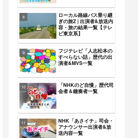
ローカル路線バス乗り継
ぎの旅Z | 出演者&放送内
容・旅の結果一覧【テレ
ビ東京系】
フジテレビ「人志松本の
すべらない話」歴代の出
演者&MVS一覧
「NHKのど自慢」歴代司
会者＆鐘奏者一覧
NHK「あさイチ」司会・
アナウンサー出演者&放
送内容一覧