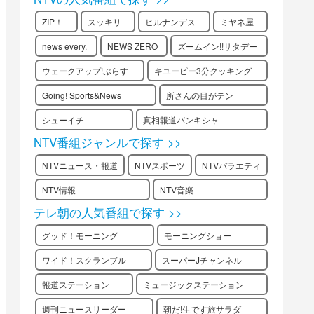
ZIP！
スッキリ
ヒルナンデス
ミヤネ屋
news every.
NEWS ZERO
ズームイン!!サタデー
ウェークアップ!ぷらす
キユーピー3分クッキング
Going! Sports&News
所さんの目がテン
シューイチ
真相報道バンキシャ
NTV番組ジャンルで探す >>
NTVニュース・報道
NTVスポーツ
NTVバラエティ
NTV情報
NTV音楽
テレ朝の人気番組で探す >>
グッド！モーニング
モーニングショー
ワイド！スクランブル
スーパーJチャンネル
報道ステーション
ミュージックステーション
週刊ニュースリーダー
朝だ!生です旅サラダ