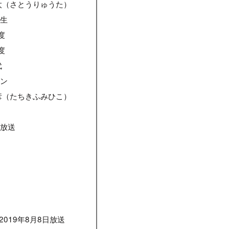
太（さとうりゅうた）
学生
度
度
代
ョン
彦（たちきふみひこ）
ー放送
2019年8月8日放送