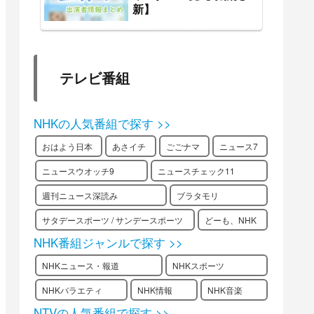
新】
テレビ番組
NHKの人気番組で探す >>
おはよう日本
あさイチ
ごごナマ
ニュース7
ニュースウオッチ9
ニュースチェック11
週刊ニュース深読み
ブラタモリ
サタデースポーツ / サンデースポーツ
どーも、NHK
NHK番組ジャンルで探す >>
NHKニュース・報道
NHKスポーツ
NHKバラエティ
NHK情報
NHK音楽
NTVの人気番組で探す >>