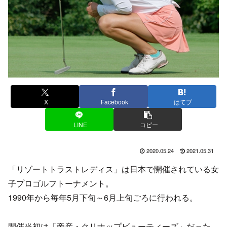
X
Facebook
はてブ
LINE
コピー
2020.05.24
2021.05.31
「リゾートトラストレディス」は日本で開催されている女
子プロゴルフトーナメント。
1990年から毎年5月下旬～6月上旬ごろに行われる。
開催当初は「帝産・クリナップビューティーズ」だった