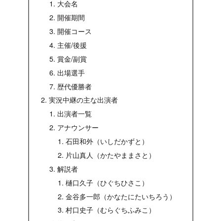
大会名
開催期間
開催コース
主催/後援
賞金/副賞
出場選手
歴代優勝者
実況中継の主な出演者
出演者一覧
アナウンサー
石田和外（いしだかずと）
片山真人（かたやままさと）
解説者
樋口久子（ひぐちひさこ）
金谷多一郎（かなたにたいちろう）
村口史子（むらぐちふみこ）