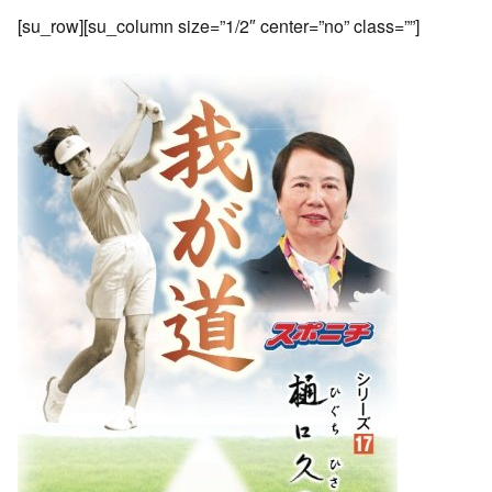
[su_row][su_column size=”1/2″ center=”no” class=””]