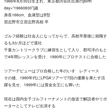
1966年8月30日生まれ、東京都渋谷区出身の[birth
day=”19660830″]歳
身長166cm、血液型はB型
習志野市立習志野高校 卒
ゴルフ経験は社会人になってからで、高校卒業後に就職す
るも3か月ほどで退社
千葉カントリークラブに練習生として入り、郡司洋のもと
で4年間レッスンを受け、1990年にプロテストに合格した
ツアーデビューはプロ合格した年のいすゞレディース
その後、1990年代にLPGAツアーで7回の優勝を果たす活
躍を見せ、1999年には賞金女王にも輝いた
現在は国内女子ゴルフトーナメントの放送で解説者やリポ
ーターとしてテレビ出演する