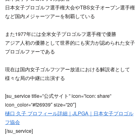
日本女子プロゴルフ選手権大会やTBS女子オープン選手権
など国内メジャーツアーを制覇している
また1977年には全米女子プロゴルフ選手権で優勝
アジア人初の優勝として世界的にも実力が認められた女子
プロゴルファーである
現在は国内女子ゴルフツアー放送における解説者として
様々な局の中継に出演する
[su_service title=”公式サイト” icon=”icon: share”
icon_color=”#f26939″ size=”20″]
樋口 久子 プロフィール詳細｜JLPGA｜日本女子プロゴル
フ協会
[/su_service]