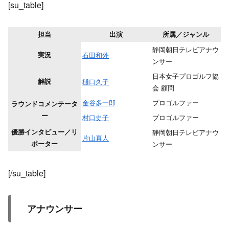
[su_table]
担当
出演
所属／ジャンル
静岡朝日テレビアナウ
実況
石田和外
ンサー
日本女子プロゴルフ協
解説
樋口久子
会 顧問
金谷多一郎
プロゴルファー
ラウンドコメンテータ
ー
村口史子
プロゴルファー
優勝インタビュー／リ
静岡朝日テレビアナウ
片山真人
ポーター
ンサー
[/su_table]
アナウンサー