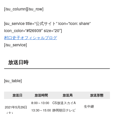
[/su_column][/su_row]
[su_service title=”公式サイト” icon=”icon: share”
icon_color=”#f26939″ size=”20″]
村口史子オフィシャルブログ
[/su_service]
放送日時
[su_table]
放送日
放送時間
放送局
放送形態
8:00～13:00
CS放送スカイA
生中継
2021年5月29日
13:30～15:00
静岡朝日テレビ
（土）