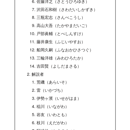
佐藤洋之（さとうひろゆき）
沢田石和樹（さわだいしかずき）
三瓶宏志（さんべこうし）
高山大吾（たかやまだいご）
戸部眞輔（とべしんすけ）
藤井康生（ふじいやすお）
船岡久嗣（ふなおかひさつぐ）
三輪洋雄（みわひろたか）
吉田賢（よしだまさる）
解説者
荒磯（あらいそ）
雷（いかづち）
伊勢ヶ濱（いせがはま）
稲川（いながわ）
岩友（いわとも）
枝川（えだがわ）