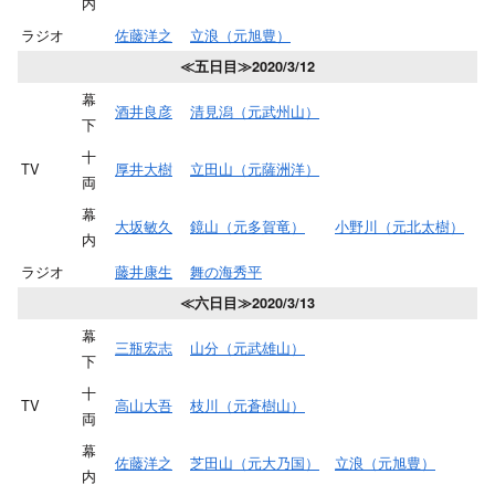
内
ラジオ
佐藤洋之
立浪（元旭豊）
≪五日目≫2020/3/12
幕
酒井良彦
清見潟（元武州山）
下
十
TV
厚井大樹
立田山（元薩洲洋）
両
幕
大坂敏久
鏡山（元多賀竜）
小野川（元北太樹）
内
ラジオ
藤井康生
舞の海秀平
≪六日目≫2020/3/13
幕
三瓶宏志
山分（元武雄山）
下
十
TV
高山大吾
枝川（元蒼樹山）
両
幕
佐藤洋之
芝田山（元大乃国）
立浪（元旭豊）
内