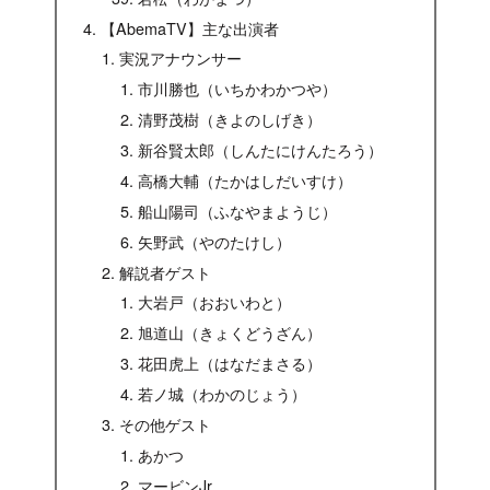
【AbemaTV】主な出演者
実況アナウンサー
市川勝也（いちかわかつや）
清野茂樹（きよのしげき）
新谷賢太郎（しんたにけんたろう）
高橋大輔（たかはしだいすけ）
船山陽司（ふなやまようじ）
矢野武（やのたけし）
解説者ゲスト
大岩戸（おおいわと）
旭道山（きょくどうざん）
花田虎上（はなだまさる）
若ノ城（わかのじょう）
その他ゲスト
あかつ
マービンJr