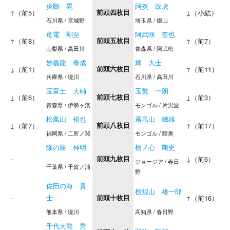
炎鵬 晃
阿炎 政虎
↑（前5）
前頭四枚目
↓（小結）
石川県 / 宮城野
埼玉県 / 錣山
竜電 剛至
阿武咲 奎也
↑（前8）
前頭五枚目
↑（前7）
山梨県 / 高田川
青森県 / 阿武松
妙義龍 泰成
輝 大士
↓（前1）
前頭六枚目
↑（前11）
兵庫県 / 境川
石川県 / 高田川
宝富士 大輔
玉鷲 一朗
↓（前6）
前頭七枚目
↓（前3）
青森県 / 伊勢ヶ濱
モンゴル / 片男波
松鳳山 裕也
霧馬山 鐵雄
↓（前7）
前頭八枚目
↑（前17）
福岡県 / 二所ノ関
モンゴル / 陸奥
隆の勝 伸明
栃ノ心 剛史
–
前頭九枚目
↓（前6）
ジョージア / 春日
千葉県 / 千賀ノ浦
野
佐田の海 貴
栃煌山 雄一郎
士
–
前頭十枚目
↑（前16）
熊本県 / 境川
高知県 / 春日野
千代大龍 秀