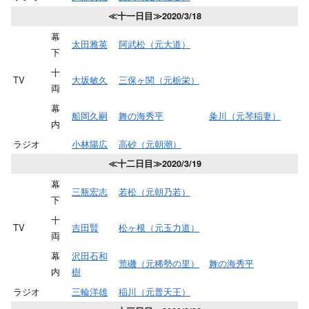
≪十一日目≫2020/3/18
幕
太田雅英
阿武松（元大道）
下
十
TV
大坂敏久
三保ヶ関（元栃栄）
両
幕
船岡久嗣
舞の海秀平
粂川（元琴稲妻）
内
ラジオ
小林陽広
高砂（元朝潮）
≪十二日目≫2020/3/19
幕
三瓶宏志
若松（元朝乃若）
下
十
TV
吉田賢
松ヶ根（元玉力道）
両
幕
沢田石和
荒磯（元稀勢の里）
舞の海秀平
内
樹
ラジオ
三輪洋雄
稲川（元普天王）