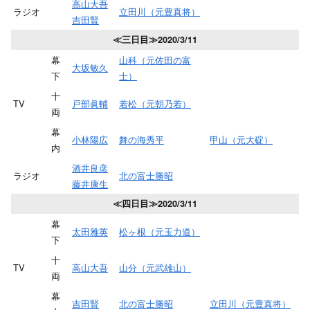
高山大吾
ラジオ
立田川（元豊真将）
吉田賢
≪三日目≫2020/3/11
幕
山科（元佐田の富
大坂敏久
下
士）
十
TV
戸部眞輔
若松（元朝乃若）
両
幕
小林陽広
舞の海秀平
甲山（元大碇）
内
酒井良彦
ラジオ
北の富士勝昭
藤井康生
≪四日目≫2020/3/11
幕
太田雅英
松ヶ根（元玉力道）
下
十
TV
高山大吾
山分（元武雄山）
両
幕
吉田賢
北の富士勝昭
立田川（元豊真将）