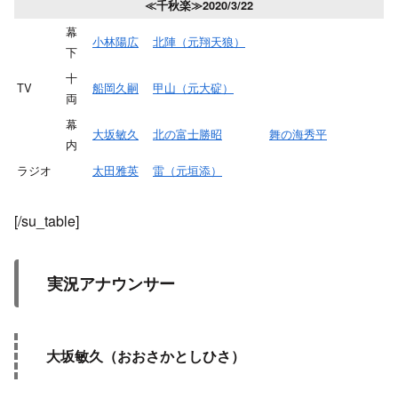
≪千秋楽≫2020/3/22
幕
小林陽広
北陣（元翔天狼）
下
十
TV
船岡久嗣
甲山（元大碇）
両
幕
大坂敏久
北の富士勝昭
舞の海秀平
内
ラジオ
太田雅英
雷（元垣添）
[/su_table]
実況アナウンサー
大坂敏久（おおさかとしひさ）