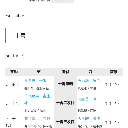
[/su_table]
十両
[su_table]
変動
東
番付
西
変動
琴勇輝 一巖
英乃海 拓也
↓（前3）
十両筆頭
↑（十2）
香川県 / 佐渡ヶ嶽
東京都 / 木瀬
千代翔馬 富士
若隆景 渥
雄
↓（十1）
十両二枚目
↑（十5）
モンゴル / 九重
福島県 / 荒汐
照ノ富士 春雄
大翔鵬 清洋
↑（十
十両三枚目
↑（十5）
13）
モンゴル / 伊勢ヶ濱
モンゴル / 追手風