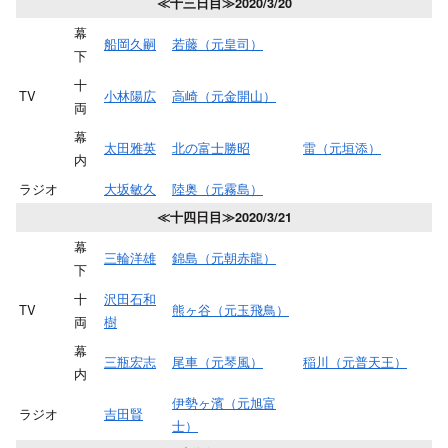
≪十三日目≫2020/3/20
幕
船岡久嗣
若藤（元皇司）
下
十
TV
小林陽広
高崎（元金開山）
両
幕
太田雅英
北の富士勝昭
雷（元垣添）
内
ラジオ
大坂敏久
陸奥（元霧島）
≪十四日目≫2020/3/21
幕
三輪洋雄
錦島（元朝赤龍）
下
十
沢田石和
TV
熊ヶ谷（元玉飛鳥）
両
樹
幕
三瓶宏志
尾車（元琴風）
稲川（元普天王）
内
伊勢ヶ濱（元旭富
ラジオ
吉田賢
士）