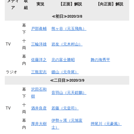
メディ
取
実況
【正面】解説
【向正面】解説
ア
組
≪初日≫2020/3/8
幕
戸部眞輔
熊ヶ谷（元玉飛鳥）
下
十
TV
三輪洋雄
岩友（元木村山）
両
幕
佐藤洋之
北の富士勝昭
舞の海秀平
内
ラジオ
三瓶宏志
錣山（元寺尾）
≪二日目≫2020/3/9
幕
沢田石和
音羽山（元天鎧鵬）
下
樹
十
TV
酒井良彦
若藤（元皇司）
両
幕
伊勢ヶ濱（元旭富
厚井大樹
押尾川（元豪風）
内
士）