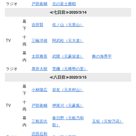
ラジオ
戸部眞輔
北の富士勝昭
≪七日目≫2020/3/14
幕
吉田賢
佐ノ山（元里山）
下
十
TV
三輪洋雄
阿武松（元大道）
両
幕
太田雅英
武隈（元豪栄道）
舞の海秀平
内
ラジオ
厚井大樹
荒磯（元稀勢の里）
≪八日目≫2020/3/15
幕
小林陽広
岩友（元木村山）
下
十
TV
戸部眞輔
押尾川（元豪風）
両
幕
春日野（元栃乃和
三瓶宏志
玉垣（元智乃花）
内
歌）
沢田石和