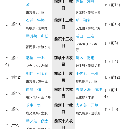
照強 翔輝
前頭十一枚
政
–
↑（前14）
目
東京都 / 九重
兵庫県 / 伊勢ヶ濱
石浦 将勝
勢 翔太
前頭十二枚
↓（前10）
↑（前15）
目
鳥取県 / 宮城野
大阪府 / 伊勢ノ海
琴奨菊 和弘
碧山 亘右
前頭十三枚
–
↓（前8）
ブルガリア / 春日
目
福岡県 / 佐渡ヶ嶽
野
魁聖 一郎
錦木 徹也
↑（前１
前頭十四枚
↑（十4）
6）
目
ブラジル / 友綱
岩手県 / 伊勢ノ海
剣翔 桃太郎
千代丸 一樹
前頭十五枚
↓（前12）
↓（前12）
目
東京都 / 追手風
鹿児島県 / 九重
東龍 強
志摩ノ海 航洋
前頭十六枚
↓（前１
↓（前15）
目
4）
モンゴル / 玉ノ井
三重県 / 木瀬
明生 力
大奄美 元規
前頭十七枚
↓（前5）
↑（十6）
目
鹿児島県 / 立浪
鹿児島県 / 追手風
琴ノ若 傑太
前頭十八枚
↑（十2）
目
千葉県 / 佐渡ヶ嶽