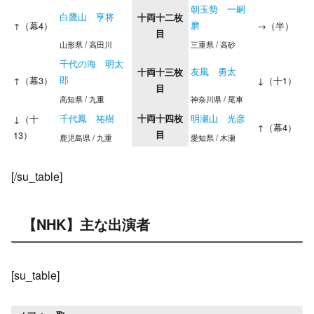
朝玉勢 一嗣
白鷹山 亨将
十両十二枚
磨
↑（幕4）
→（半）
目
山形県 / 高田川
三重県 / 高砂
千代の海 明太
友風 勇太
十両十三枚
郎
↑（幕3）
↓（十1）
目
高知県 / 九重
神奈川県 / 尾車
千代鳳 祐樹
明瀬山 光彦
↓（十
十両十四枚
↑（幕4）
13）
目
鹿児島県 / 九重
愛知県 / 木瀬
[/su_table]
【NHK】主な出演者
[su_table]