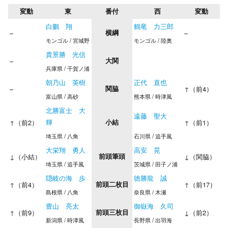
変動
東
番付
西
変動
白鵬 翔
鶴竜 力三郎
–
横綱
–
モンゴル / 宮城野
モンゴル / 陸奥
貴景勝 光信
–
大関
兵庫県 / 千賀ノ浦
朝乃山 英樹
正代 直也
–
関脇
↑（前4）
富山県 / 高砂
熊本県 / 時津風
北勝富士 大
遠藤 聖大
輝
↑（前2）
小結
↑（前1）
埼玉県 / 八角
石川県 / 追手風
大栄翔 勇人
高安 晃
↓（小結）
前頭筆頭
↓（関脇）
埼玉県 / 追手風
茨城県 / 田子ノ浦
隠岐の海 歩
徳勝龍 誠
↑（前4）
前頭二枚目
↑（前17）
島根県 / 八角
奈良県 / 木瀬
豊山 亮太
御嶽海 久司
↑（前9）
前頭三枚目
↓（前2）
新潟県 / 時津風
長野県 / 出羽海