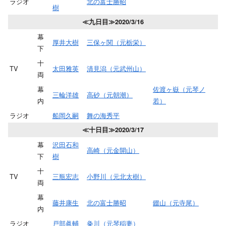
ラジオ
北の富士勝昭
樹
≪九日目≫2020/3/16
幕
厚井大樹
三保ヶ関（元栃栄）
下
十
TV
太田雅英
清見潟（元武州山）
両
幕
佐渡ヶ嶽（元琴ノ
三輪洋雄
高砂（元朝潮）
内
若）
ラジオ
船岡久嗣
舞の海秀平
≪十日目≫2020/3/17
幕
沢田石和
高崎（元金開山）
下
樹
十
TV
三瓶宏志
小野川（元北太樹）
両
幕
藤井康生
北の富士勝昭
錣山（元寺尾）
内
ラジオ
戸部眞輔
粂川（元琴稲妻）