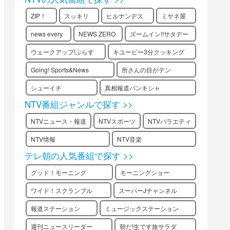
ZIP！
スッキリ
ヒルナンデス
ミヤネ屋
news every.
NEWS ZERO
ズームイン!!サタデー
ウェークアップ!ぷらす
キユーピー3分クッキング
Going! Sports&News
所さんの目がテン
シューイチ
真相報道バンキシャ
NTV番組ジャンルで探す >>
NTVニュース・報道
NTVスポーツ
NTVバラエティ
NTV情報
NTV音楽
テレ朝の人気番組で探す >>
グッド！モーニング
モーニングショー
ワイド！スクランブル
スーパーJチャンネル
報道ステーション
ミュージックステーション
週刊ニュースリーダー
朝だ!生です旅サラダ