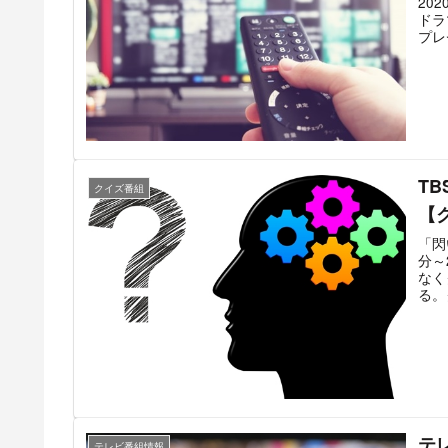
20
ドラ
プレ
ゼン
やレ
く。
り上
ィ番
T
クイズ番組
【
「閃
分～
なく
る。
導く
ル通
り中
二と
中居
の「
ズレ
テ
テレビ番組情報