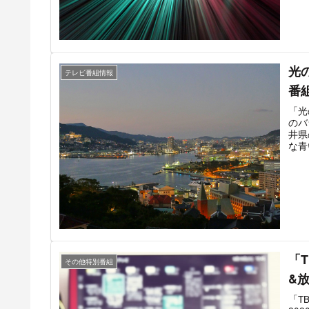
して
第2
ムの
たジ
第2
ドチ
光
テレビ番組情報
番
「光
のバ
井県
な青
各地
ィと
46
エン
「
その他特別番組
&
「T