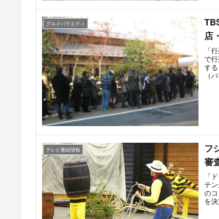
T
グルメバラエティ
店
「行
で行
する
（バ
して
月2
県」
放送
フ
テレビ番組情報
審
「ド
テン
のコ
を決
ある
と審