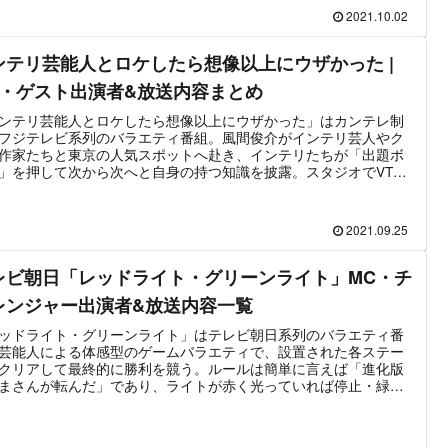
る」というワイドショー要素を含んだ番組に刷新されている。メ
2021.10.02
キャスターの小峠英二は「ブイ子のバズっちゃいな!」から引き続
出演となる。2022年4月2日より放送時間が1時間に拡大、30分前
ンテリ芸能人とロケしたら想像以上にウザかった |
のスタートとなった。
C・ゲスト出演者&放送内容まとめ
ンテリ芸能人とロケしたら想像以上にウザかった」はカンテレ制
フジテレビ系列のバラエティ番組。風間俊介がインテリ芸人やク
作家たちと東京の人気スポットへ赴き、インテリたちが「出題ボ
」を押して次から次へと自身の持つ知識を披露。スタジオでVTR
賞するMCやゲストたちは、そのウザさから総ツッコミをするとい
感覚のクイズ情報バラエティである。MCは風間俊介、小峠英二。
ジオゲストには八乙女光、みちょぱ。そしてインテリタレントと
2021.09.25
出演するのは、クイズ番組でお馴染みのカズレーザー＆ロザン宇
、さらにクイズ作家の日高大介と矢野了平も名を連ねる。
レビ朝日「レッドライト・グリーンライト」MC・チ
レンジャー出演者&放送内容一覧
ッドライト・グリーンライト」はテレビ朝日系列のバラエティ番
芸能人による体感型のゲームバラエティで、設置された各ステー
クリアして最終的に勝利を競う。ルールは簡単に言えば「進化版
まさんが転んだ」であり、ライトが赤く光っていれば停止・緑色
っていれば進むことが可能となっている。このルールを守りつ
チャレンジャーはクリアタイムを競い、最終ステージを勝ち残っ
戦者が優勝となる。同番組は2020年10月2日（金）に深夜番組と