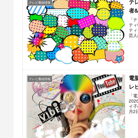
テ
テレビ番組情報
者
「テ
ティ
ティ
芸人
サン
いた
電
テレビ番組情報
レ
「電
20
イ子
月2
投稿
して
この
きが
マは