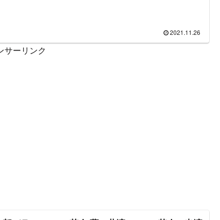
MCは今田耕司、ウエンツ瑛士。5人のキャプテンには、バイきん
峠、千鳥・大悟、オードリー春日、ピース・又吉、かまいたち山
名を連ねている。
2021.11.26
ンサーリンク