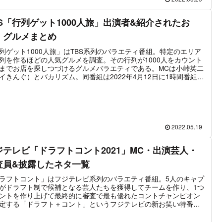
BS「行列ゲット1000人旅」出演者&紹介されたお
・グルメまとめ
列ゲット1000人旅」はTBS系列のバラエティ番組。特定のエリア
列を作るほどの人気グルメを調査。その行列が1000人をカウント
までお店を探しつづけるグルメバラエティである。MCは小峠英二
イきんぐ）とバカリズム。同番組は2022年4月12日に1時間番組と
放送され、埼玉県の行列グルメを紹介した。最新放送は2022年8
6日放送の第3弾。3時間の放送枠で「行列GET1000人旅 神奈川
「都電荒川沿線 行列GET対決旅」「北海道 秘境絶品グルメ」が
される。
2022.05.19
ジテレビ「ドラフトコント2021」MC・出演芸人・
査員&披露したネタ一覧
ラフトコント」はフジテレビ系列のバラエティ番組。5人のキャプ
がドラフト制で候補となる芸人たちを獲得してチームを作り、1つ
ントを作り上げて最終的に審査で最も優れたコントチャンピオン
定する「ドラフト＋コント」というフジテレビの新お笑い特番で
。ドラフト後から約1か月の間にユニットコントを作り上げ、観客
査員の前で披露。その場で「ドラフトコント王者」が決定する。