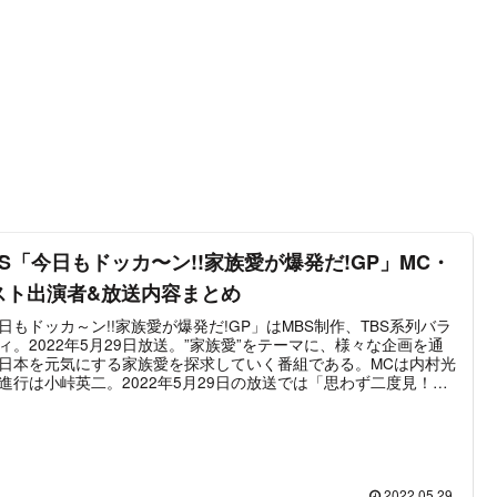
BS「今日もドッカ〜ン!!家族愛が爆発だ!GP」MC・
スト出演者&放送内容まとめ
日もドッカ～ン!!家族愛が爆発だ!GP」はMBS制作、TBS系列バラ
ィ。2022年5月29日放送。”家族愛”をテーマに、様々な企画を通
日本を元気にする家族愛を探求していく番組である。MCは内村光
進行は小峠英二。2022年5月29日の放送では「思わず二度見！
情たっぷり仕送り部門』」「若手芸人！『お母さん笑わせたい部
」「命名！『家族愛ヒストリー部門』」といった企画を放送。そ
れのテーマに沿った家族が登場し、秘められた家族愛に迫ってい
2022.05.29