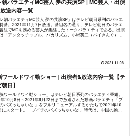
レ朝バラエティMC芸人 夢の共演SP | MC芸人・出演
&放送内容一覧
レ朝バラエティMC芸人 夢の共演SP」はテレビ朝日系列のバラエ
特番。2021年11月7日放送。番組名の通り、テレビ朝日のバラエ
番組でMCを務める芸人が集結したトークバラエティである。出演
は「アンタッチャブル、バカリズム、小峠英二（バイきんぐ）、
ドウィッチマン、千鳥、山里亮太（南海キャンディーズ）、かま
ち、霜降り明星」の8組13名となっている。
2021.11.06
脳ワールドワイ動ショー | 出演者&放送内容一覧【テ
ビ朝日】
脳ワールドワイ動ショー」はテレビ朝日系列のバラエティ番組。
20年10月8日～2021年9月22日まで放送された動画バラエティ「ブ
のバズっちゃいな!」をフルリニューアルするかたちで2021年10
日にスタート。「ブイ子のバズっちゃいな!」時代は、中国の動画
サイト「bilibili」を通してバズる動画の作り方を学び、それを生か
実際に動画を作るというコンセプトで放送が行われた。ただし、
コンセプトは早々に消滅し、以降は中国の動画を楽しむことに重
置かれた。「電脳ワールドワイ動ショー」は、”動画”というテー
「ブイ子～」時代と共通しているが、「動画から世界の今を見て