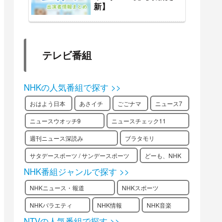
新】
テレビ番組
NHKの人気番組で探す >>
おはよう日本
あさイチ
ごごナマ
ニュース7
ニュースウオッチ9
ニュースチェック11
週刊ニュース深読み
ブラタモリ
サタデースポーツ / サンデースポーツ
どーも、NHK
NHK番組ジャンルで探す >>
NHKニュース・報道
NHKスポーツ
NHKバラエティ
NHK情報
NHK音楽
NTVの人気番組で探す >>