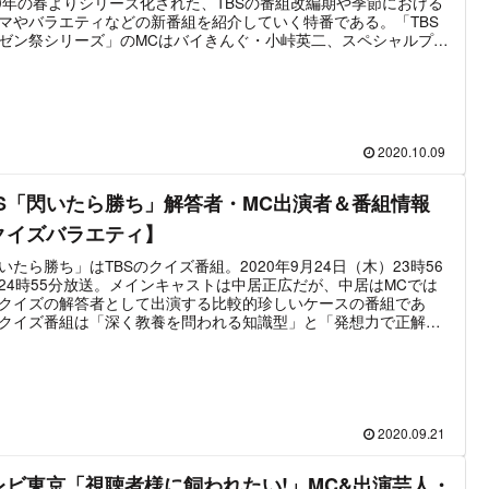
20年の春よりシリーズ化された、TBSの番組改編期や季節における
マやバラエティなどの新番組を紹介していく特番である。「TBS
ゼン祭シリーズ」のMCはバイきんぐ・小峠英二、スペシャルプレ
ターとして赤ペン瀧川が出演。その他、各おススメ番組の出演者
ポートするTBSアナウンサーが多数登場、その魅力を紹介してい
最新放送は2021年4月4日放送「TBS春の新番組プレゼン祭」。取
げられる番組は2021年4月スタートの新ドラマと情報・バラエテ
組が中心となっている。
2020.10.09
BS「閃いたら勝ち」解答者・MC出演者＆番組情報
クイズバラエティ】
いたら勝ち」はTBSのクイズ番組。2020年9月24日（木）23時56
24時55分放送。メインキャストは中居正広だが、中居はMCでは
クイズの解答者として出演する比較的珍しいケースの番組であ
クイズ番組は「深く教養を問われる知識型」と「発想力で正解を
閃き型」に大別されることが多い。「閃いたら勝ち」は、タイト
り閃きが解答のカギとなるタイプのクイズ番組である。先述の通
居正広は解答者として出演するため、番組MCはバイきんぐ小峠英
TBS日比麻音子アナ。解答者は二人一組のチームとなっており、
正広と三村マサカズの「チームＭＣバカ」、綾小路翔とＩＳＳＡ
チーム音楽バカ」、六角精児と関水渚の「チーム役者バカ」、カ
2020.09.21
ーザーと鈴木光の「チーム高学歴」の4組がクイズを競い合う。
レビ東京「視聴者様に飼われたい!」MC&出演芸人・