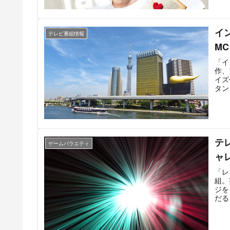
考え
イン
きの
イ
倒し
テレビ番組情報
M
「イ
作、
イズ
タン
を鑑
う新
スタ
して
治原
テ
ゲームバラエティ
ャ
「レ
組。
ジを
だる
に光
つ、
た挑