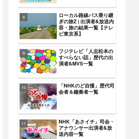
ローカル路線バス乗り継
ぎの旅Z | 出演者&放送内
容・旅の結果一覧【テレ
ビ東京系】
フジテレビ「人志松本の
すべらない話」歴代の出
演者&MVS一覧
「NHKのど自慢」歴代司
会者＆鐘奏者一覧
NHK「あさイチ」司会・
アナウンサー出演者&放
送内容一覧