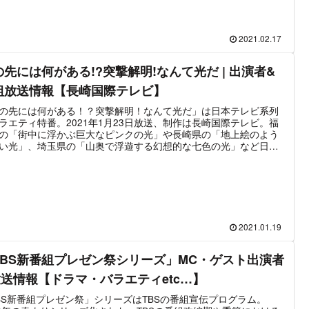
第1弾、2021年2月20日（土）には14:30～16:00と昼の時間帯に
弾がそれぞれ放送されている。MCはバイきんぐ・小峠英二。ゲー
チャレンジャーは、お笑い芸人・アイドル・アスリート系といっ
ャンルから数名ずつ出演している。最新放送は2021年2月20日の
2021.02.17
弾。第2弾はチョコレートプラネットの長田と松尾がそれぞれレッ
ームとグリーンチームのリーダーを務めるチーム戦が行われる。
の先には何がある!?突撃解明!なんて光だ | 出演者&
組放送情報【長崎国際テレビ】
の先には何がある！？突撃解明！なんて光だ」は日本テレビ系列
ラエティ特番。2021年1月23日放送、制作は長崎国際テレビ。福
の「街中に浮かぶ巨大なピンクの光」や長崎県の「地上絵のよう
い光」、埼玉県の「山奥で浮遊する幻想的な七色の光」など日本
の「謎の光」の正体をお笑い芸人たちが解明する謎解きバラエテ
なっている。MCはバイきんぐ・小峠英二。アシスタントは日向坂
・富田鈴花が務め、各地の光を調査するのはくっきー、トレンディ
ジェル、ナダルといった人気芸人たちである。
2021.01.19
TBS新番組プレゼン祭シリーズ」MC・ゲスト出演者
放送情報【ドラマ・バラエティetc…】
BS新番組プレゼン祭」シリーズはTBSの番組宣伝プログラム。