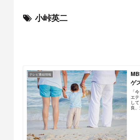
小峠英二
M
テレビ番組情報
ゲ
「今
エテ
して
良、
『愛
門』
れぞ
く。