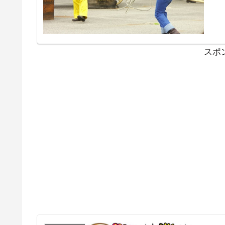
番組
ぐ小
内が
スポ