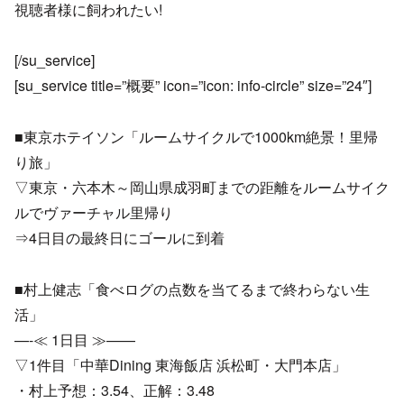
視聴者様に飼われたい!
[/su_service]
[su_service title=”概要” icon=”icon: info-circle” size=”24″]
■東京ホテイソン「ルームサイクルで1000km絶景！里帰
り旅」
▽東京・六本木～岡山県成羽町までの距離をルームサイク
ルでヴァーチャル里帰り
⇒4日目の最終日にゴールに到着
■村上健志「食べログの点数を当てるまで終わらない生
活」
—-≪ 1日目 ≫——
▽1件目「中華Dining 東海飯店 浜松町・大門本店」
・村上予想：3.54、正解：3.48