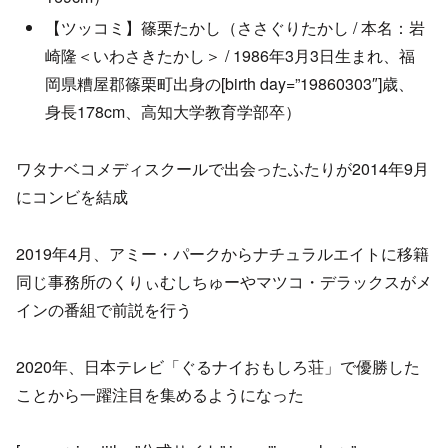
【ツッコミ】篠栗たかし（ささぐりたかし / 本名：岩
崎隆＜いわさきたかし＞ / 1986年3月3日生まれ、福
岡県糟屋郡篠栗町出身の[birth day=”19860303″]歳、
身長178cm、高知大学教育学部卒）
ワタナベコメディスクールで出会ったふたりが2014年9月
にコンビを結成
2019年4月、アミー・パークからナチュラルエイトに移籍
同じ事務所のくりぃむしちゅーやマツコ・デラックスがメ
インの番組で前説を行う
2020年、日本テレビ「ぐるナイおもしろ荘」で優勝した
ことから一躍注目を集めるようになった