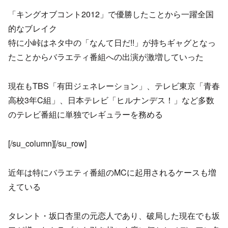
「キングオブコント2012」で優勝したことから一躍全国
的なブレイク
特に小峠はネタ中の「なんて日だ!!」が持ちギャグとなっ
たことからバラエティ番組への出演が激増していった
現在もTBS「有田ジェネレーション」、テレビ東京「青春
高校3年C組」、日本テレビ「ヒルナンデス！」など多数
のテレビ番組に単独でレギュラーを務める
[/su_column][/su_row]
近年は特にバラエティ番組のMCに起用されるケースも増
えている
タレント・坂口杏里の元恋人であり、破局した現在でも坂