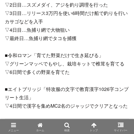
▽2日目…スズメダイ、アジを釣り調理を行った
▽3日目…リリース3万円を使い6時間だけ船で釣りを行い
カサゴなどを入手
▽4日目…魚捕り網で大物狙い
▽最終日…魚捕り網でタコを捕獲
■令和ロマン「育てた野菜だけで生き延びる」
▽グリーンマッペでもやし、栽培キットで椎茸を育てる
▽6日間で多くの野菜を育てた
■エイトブリッジ「特攻服の文字で教育漢字1026字コンプ
リート生活」
▽4日間で漢字を集めMC2名のジャッジでクリアとなった
▼我が家の「部屋から釣った魚しか食べられない
メニュー
ホーム
検索
トップ
サイドバー