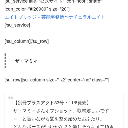
[su_service title=”公式サイト” icon=”icon: share”
icon_color=”#f26939″ size=”20″]
エイトブリッジ – 芸能事務所〜ナチュラルエイト
[/su_service]
[/su_column][/su_row]
ザ・マミィ
[su_row][su_column size=”1/2″ center=”no” class=””]
【別冊プラスアクト33号・11/6発売】
ザ・マミィさんオフショット。取材嬉しいです
～！と言いながら髪を整え始めたおふたり。
どんなポーズがいいかな？と楽しそうキメて頂き