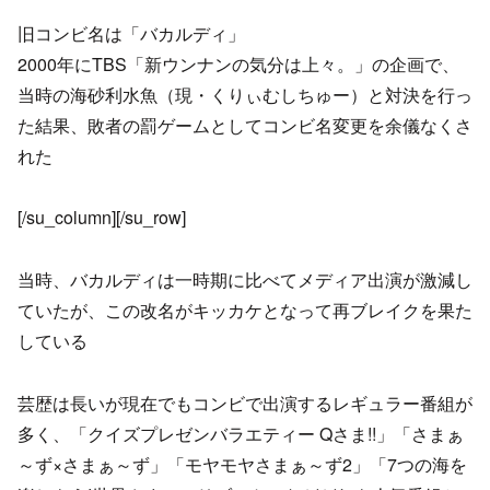
旧コンビ名は「バカルディ」
2000年にTBS「新ウンナンの気分は上々。」の企画で、
当時の海砂利水魚（現・くりぃむしちゅー）と対決を行っ
た結果、敗者の罰ゲームとしてコンビ名変更を余儀なくさ
れた
[/su_column][/su_row]
当時、バカルディは一時期に比べてメディア出演が激減し
ていたが、この改名がキッカケとなって再ブレイクを果た
している
芸歴は長いが現在でもコンビで出演するレギュラー番組が
多く、「クイズプレゼンバラエティー Qさま!!」「さまぁ
～ず×さまぁ～ず」「モヤモヤさまぁ～ず2」「7つの海を