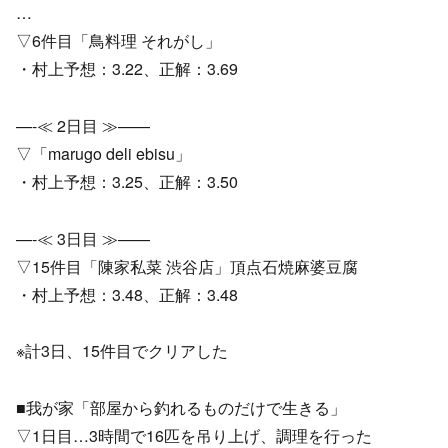
…
▽6件目「鳥料理 それがし」
・村上予想：3.22、正解：3.69
—-≪ 2日目 ≫——
▽「marugo deli ebisu」
・村上予想：3.25、正解：3.50
—-≪ 3日目 ≫——
▽15件目「陳家私菜 渋谷店」頂点石焼麻婆豆腐
・村上予想：3.48、正解：3.48
※計3日、15件目でクリアした
■我が家「部屋から釣れるものだけで生きる」
▽1日目…3時間で16匹を吊り上げ、調理を行った