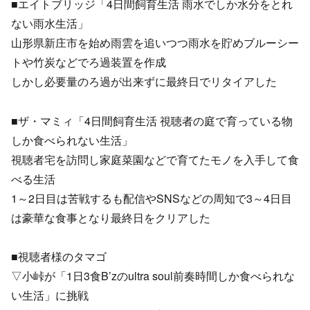
■エイトブリッジ「4日間飼育生活 雨水でしか水分をとれ
ない雨水生活」
山形県新庄市を始め雨雲を追いつつ雨水を貯めブルーシー
トや竹炭などでろ過装置を作成
しかし必要量のろ過が出来ずに最終日でリタイアした
■ザ・マミィ「4日間飼育生活 視聴者の庭で育っている物
しか食べられない生活」
視聴者宅を訪問し家庭菜園などで育てたモノを入手して食
べる生活
1～2日目は苦戦するも配信やSNSなどの周知で3～4日目
は豪華な食事となり最終日をクリアした
■視聴者様のタマゴ
▽小峠が「1日3食B’zのultra soul前奏時間しか食べられな
い生活」に挑戦