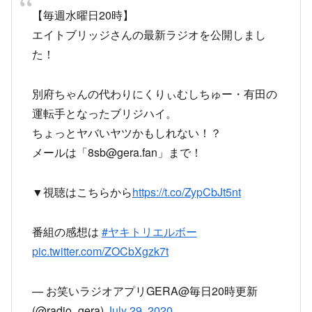
【毎週水曜日20時】
エイトブリッジさんの最新ラジオを公開しまし
た！
別府ちゃんの代わりにくりぃむしちゅー・有田の
運転手となったブリジハイ。
ちょっとヤバいヤツかもしれない！？
メールは「
8sb@gera.fan
」まで！
▼視聴はこちらから
https://t.co/ZypCbJt5nt
番組の感想は
#ヤキトリエルボー
pic.twitter.com/ZOCbXgzk7t
— お笑いラジオアプリGERA@毎日20時更新
(@radio_gera)
July 29, 2020