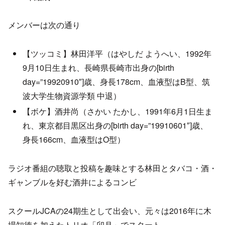
メンバーは次の通り
【ツッコミ】林田洋平（はやしだ ようへい、1992年
9月10日生まれ、長崎県長崎市出身の[birth
day=”19920910″]歳、身長178cm、血液型はB型、筑
波大学生物資源学類 中退）
【ボケ】酒井尚（さかい たかし、1991年6月1日生ま
れ、東京都目黒区出身の[birth day=”19910601″]歳、
身長166cm、血液型はO型）
ラジオ番組の聴取と投稿を趣味とする林田とタバコ・酒・
ギャンブルを好む酒井によるコンビ
スクールJCAの24期生として出会い、元々は2016年に木
場知徳を加えたトリオ「卯月」でスタート