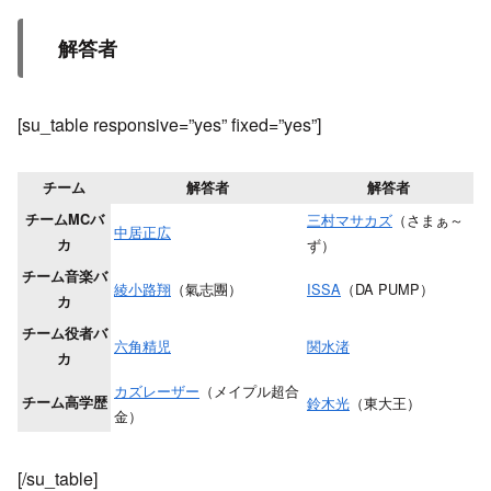
解答者
[su_table responsive=”yes” fixed=”yes”]
チーム
解答者
解答者
チームMCバ
三村マサカズ
（さまぁ～
中居正広
カ
ず）
チーム音楽バ
綾小路翔
（氣志團）
ISSA
（DA PUMP）
カ
チーム役者バ
六角精児
関水渚
カ
カズレーザー
（メイプル超合
チーム高学歴
鈴木光
（東大王）
金）
[/su_table]