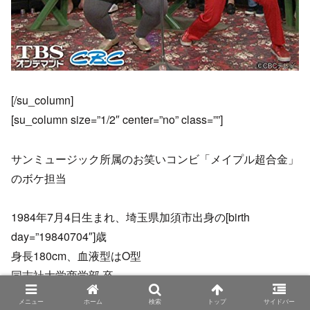
[/su_column]
[su_column size=”1/2″ center=”no” class=””]
サンミュージック所属のお笑いコンビ「メイプル超合金」
のボケ担当
1984年7月4日生まれ、埼玉県加須市出身の[birth
day=”19840704″]歳
身長180cm、血液型はO型
同志社大学商学部 卒
メニュー
ホーム
検索
トップ
サイドバー