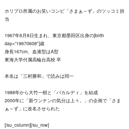
ホリプロ所属のお笑いコンビ「さまぁ～ず」のツッコミ担
当
1967年6月8日生まれ、東京都墨田区出身の[birth
day=”19670608″]歳
身長167cm、血液型はA型
東海大学付属高輪台高校 卒
本名は「三村勝和」で読みは同一
1988年から大竹一樹と「バカルディ」を結成
2000年に「新ウンナンの気分は上々。」の企画で「さま
ぁ～ず」に改名させられた
[/su_column][/su_row]