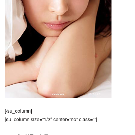
[/su_column]
[su_column size=”1/2″ center=”no” class=””]