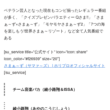
ベテラン芸人となった現在もコンビ揃ったレギュラー番組
が多く、「クイズプレゼンバラエティー Qさま!!」「さま
ぁ～ず×さまぁ～ず」「モヤモヤさまぁ～ず2」「7つの海
を楽しもう!世界さまぁ～リゾート」など全て人気番組で
ある
[su_service title=”公式サイト” icon=”icon: share”
icon_color=”#f26939″ size=”20″]
さまぁ～ず（サマァ～ズ） | ホリプロオフィシャルサイト
[/su_service]
チーム音楽バカ（綾小路翔＆ISSA）
綾小路翔（あやのこうじしょう）