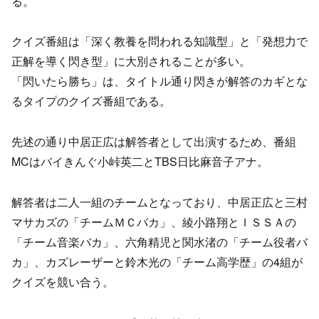
る。
クイズ番組は「深く教養を問われる知識型」と「発想力で
正解を導く閃き型」に大別されることが多い。
「閃いたら勝ち」は、タイトル通り閃きが解答のカギとな
るタイプのクイズ番組である。
先述の通り中居正広は解答者として出演するため、番組
MCはバイきんぐ小峠英二とTBS日比麻音子アナ。
解答者は二人一組のチームとなっており、中居正広と三村
マサカズの「チームＭＣバカ」、綾小路翔とＩＳＳＡの
「チーム音楽バカ」、六角精児と関水渚の「チーム役者バ
カ」、カズレーザーと鈴木光の「チーム高学歴」の4組が
クイズを競い合う。