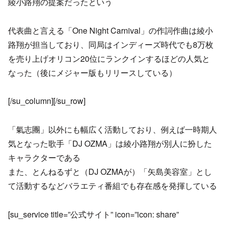
綾小路翔の提案だったという
代表曲と言える「One Night Carnival」の作詞作曲は綾小
路翔が担当しており、同局はインディーズ時代でも8万枚
を売り上げオリコン20位にランクインするほどの人気と
なった（後にメジャー版もリリースしている）
[/su_column][/su_row]
「氣志團」以外にも幅広く活動しており、例えば一時期人
気となった歌手「DJ OZMA」は綾小路翔が別人に扮した
キャラクターである
また、とんねるずと（DJ OZMAが）「矢島美容室」とし
て活動するなどバラエティ番組でも存在感を発揮している
[su_service title=”公式サイト” icon=”icon: share”