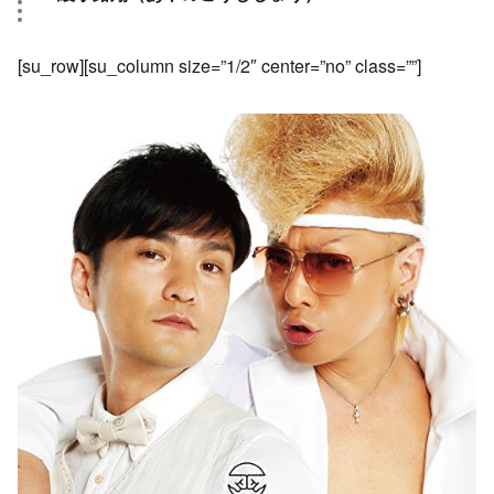
[su_row][su_column size=”1/2″ center=”no” class=””]