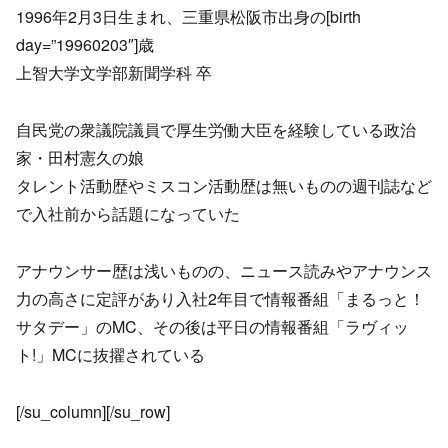
1996年2月3日生まれ、三重県松阪市出身の[birth
day=”19960203″]歳
上智大学文学部新聞学科 卒
自民党の衆議院議員で厚生労働大臣を経験している政治
家・田村憲久の娘
タレント活動歴やミスコン活動歴は無いものの週刊誌など
で入社前から話題になっていた
アナウンサー歴は浅いものの、ニュース読みやアナウンス
力の高さに定評があり入社2年目で情報番組「まるっと！
サタデー」のMC、その後は平日の情報番組「ラヴィッ
ト!」MCに抜擢されている
[/su_column][/su_row]