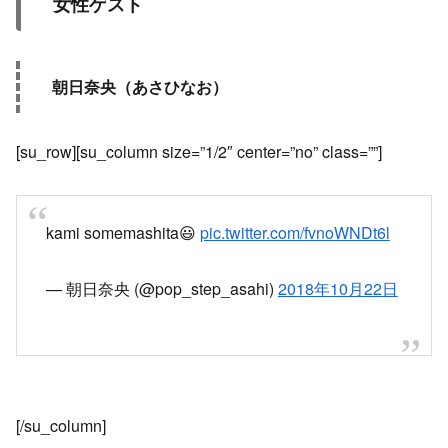
女性ゲスト
朝日奈央（あさひなお）
[su_row][su_column size=”1/2″ center=”no” class=””]
kami somemashita😃
pic.twitter.com/fvnoWNDt6l
— 朝日奈央 (@pop_step_asahi)
2018年10月22日
[/su_column]