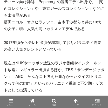
ティーン向け雑誌「Popteen」の読者モデル出身で、「関
西コレクション」や「東京ガールズコレクション」などに
も出演歴がある
藤田ニコル、オクヒラテツコ、吉木千沙都らと共に10代
の女子に特に人気の高いカリスマモデルである
2017年頃からテレビ出演が増加しておりバラエティ需要
の高い人気タレントとなっている
現在はNHKやニッポン放送のラジオ番組やインターネッ
ト放送にレギュラー出演するほか、TBS「サンデージャポ
ン」、ABC「そんなコト考えた事なかったクイズ!トリニ
クって何の肉!?」といったバラエティ番組に不定期・ゲス
トとして出演している
インターネット放送やラジオ番組でもレギュラーを持つな
メニュー
ホーム
検索
トップ
サイドバー