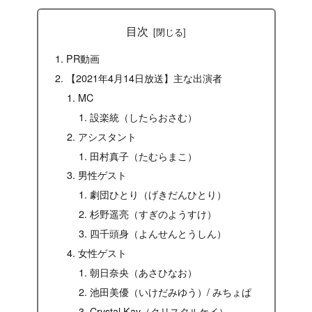
目次
PR動画
【2021年4月14日放送】主な出演者
MC
設楽統（したらおさむ）
アシスタント
田村真子（たむらまこ）
男性ゲスト
劇団ひとり（げきだんひとり）
杉野遥亮（すぎのようすけ）
四千頭身（よんせんとうしん）
女性ゲスト
朝日奈央（あさひなお）
池田美優（いけだみゆう）/ みちょぱ
Crystal Kay（クリスタルケイ）