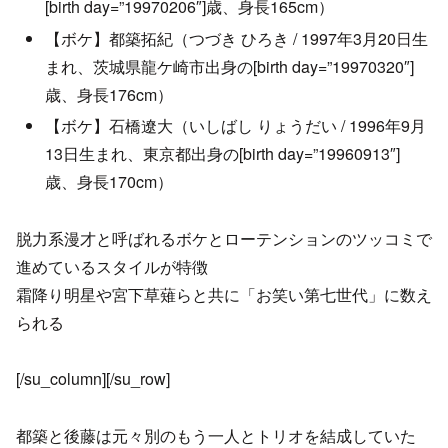
[birth day=”19970206″]歳、身長165cm）
【ボケ】都築拓紀（つづき ひろき / 1997年3月20日生
まれ、茨城県龍ケ崎市出身の[birth day=”19970320″]
歳、身長176cm）
【ボケ】石橋遼大（いしばし りょうだい / 1996年9月
13日生まれ、東京都出身の[birth day=”19960913″]
歳、身長170cm）
脱力系漫才と呼ばれるボケとローテンションのツッコミで
進めているスタイルが特徴
霜降り明星や宮下草薙らと共に「お笑い第七世代」に数え
られる
[/su_column][/su_row]
都築と後藤は元々別のもう一人とトリオを結成していた