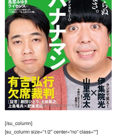
[/su_column]
[su_column size=”1/2″ center=”no” class=””]