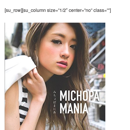
[su_row][su_column size=”1/2″ center=”no” class=””]