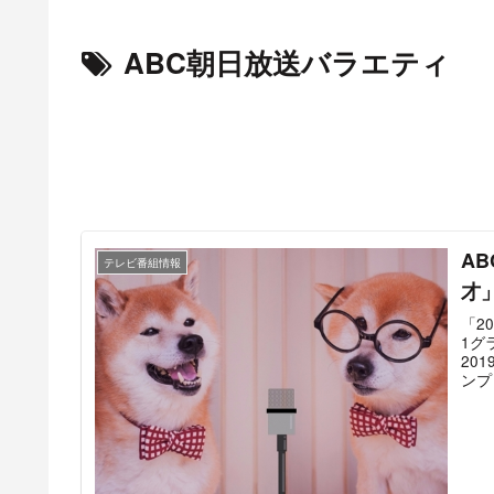
ABC朝日放送バラエティ
A
テレビ番組情報
才
「2
1グ
20
ンプ
所”
場で
らう
ズ」
者「
ンデ