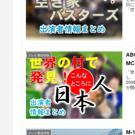
日に
「空
に取
ンの
務め
ズ」
設定
「所
た。
A
テレビ番組情報
M
「世
し、
20
が開
旅の
らし
な生
いう
り、
にV
トだ
アフ
M-
スタ
テレビ番組情報