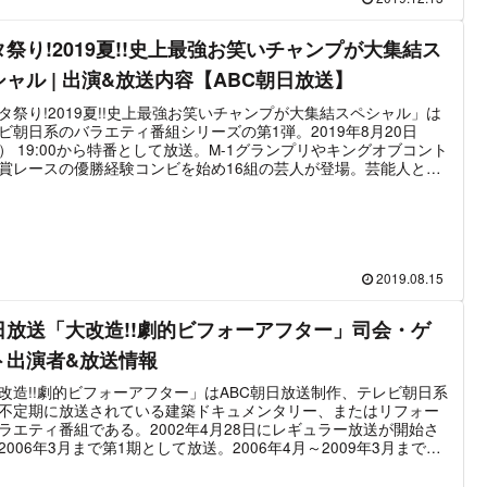
M-1王者の突撃漫才」の番組情報をまとめたものである。
タ祭り!2019夏!!史上最強お笑いチャンプが大集結ス
シャル | 出演&放送内容【ABC朝日放送】
タ祭り!2019夏!!史上最強お笑いチャンプが大集結スペシャル」は
ビ朝日系のバラエティ番組シリーズの第1弾。2019年8月20日
） 19:00から特番として放送。M-1グランプリやキングオブコント
賞レースの優勝経験コンビを始め16組の芸人が登場。芸能人との
ボネタなど見所満載の2時間特番として放送された。番組MCは千
弟の千原ジュニアが務める。ゲストと芸人のネタコラボについて
組み合わせは次の通りである。「原田龍二 × ナイツ」「田山涼成
トレンディエンジェル」「篠田麻里子 × ライス」「霜降り明星 × 壇
また「千原ジュニア × EXIT」もコラボ漫才を披露している。な
同番組は2020年5月5日に「ネタ祭り!特別編2時間SP」として再放
2019.08.15
れた。これは新型コロナウィルスの影響によるテレビ番組の収録
が影響したことによる対応と思われる。
日放送「大改造!!劇的ビフォーアフター」司会・ゲ
ト出演者&放送情報
改造!!劇的ビフォーアフター」はABC朝日放送制作、テレビ朝日系
不定期に放送されている建築ドキュメンタリー、またはリフォー
ラエティ番組である。2002年4月28日にレギュラー放送が開始さ
2006年3月まで第1期として放送。2006年4月～2009年3月までは
として放送する特番第1期が設けられ、2009年4月からレギュラー
期として放送再開。2016年11月まで放送し、それ以降から現在に