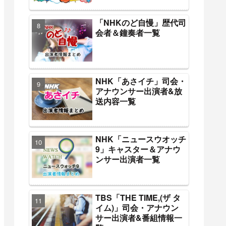
「NHKのど自慢」歴代司
会者＆鐘奏者一覧
NHK「あさイチ」司会・
アナウンサー出演者&放
送内容一覧
NHK「ニュースウオッチ
9」キャスター＆アナウ
ンサー出演者一覧
TBS「THE TIME,(ザ タ
イム)」司会・アナウン
サー出演者&番組情報一