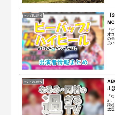
で、
率争
西で
【
ニュ
テレビ番組情報
番組
M
「ビ
才コ
の長
扱い
ジャ
マン
しま
ップ
トブ
A
テレビ番組情報
出
「な
組。
識超
放送
でも