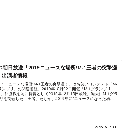
BC朝日放送「2019ニュースな場所!M-1王者の突撃漫
」出演者情報
019ニュースな場所!M-1王者の突撃漫才」はお笑いコンテスト「M-
ランプリ」の関連番組。2019年12月22日開催「M-1グランプリ
19」決勝戦を前に特番として2019年12月15日放送。過去にM-1グラ
リを制覇した「王者」たちが、2019年に”ニュースになった場
へ赴き、当事者たちから話を聞きつつネタを探しネタを作成。その
即興漫才を披露してニュースの当事者たちに1年を締めくくっても
という内容である。MCはM12005王者「「ブラックマヨネー
、2019王者「霜降り明星」、その他に神戸製鋼のロケには2008王
NON STYLE」、ファッション通販「ZOZO」には2015王者「トレ
ィエンジェル」が出演する。この記事では「2019ニュースな場
2019.12.13