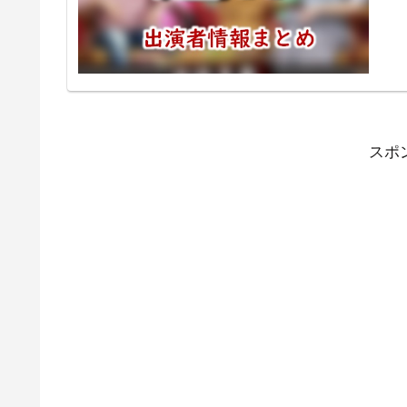
がら
さん
スト
業の
てい
が固
TV
高い
スポ