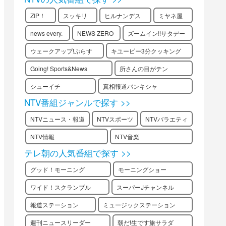
ZIP！
スッキリ
ヒルナンデス
ミヤネ屋
news every.
NEWS ZERO
ズームイン!!サタデー
ウェークアップ!ぷらす
キユーピー3分クッキング
Going! Sports&News
所さんの目がテン
シューイチ
真相報道バンキシャ
NTV番組ジャンルで探す >>
NTVニュース・報道
NTVスポーツ
NTVバラエティ
NTV情報
NTV音楽
テレ朝の人気番組で探す >>
グッド！モーニング
モーニングショー
ワイド！スクランブル
スーパーJチャンネル
報道ステーション
ミュージックステーション
週刊ニュースリーダー
朝だ!生です旅サラダ