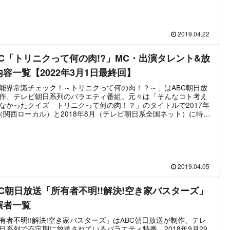
までは特番第2期に突入している。このようにレギュラー放送と特
送の期間を繰り返しながら現在までシリーズが継続している人気
である。一般人、または著名人の依頼により建築リフォームを行
とが大筋だが、単なるリフォームではなく「家族の問題を”家屋の
2019.04.22
ォーム”を通して解決していく」というコンセプトで盛り込まれて
ファミリー・ドキュメンタリーの要素を多分に含んでいる。出演
BC「トリニクって何の肉!?」MC・出演タレント&放
司会・進行・スタジオゲストの他、リフォーム現場を監修する
」や匠をサポートするアシスタント、依頼人など様々である。番
内容一覧【2022年3月1日最終回】
長期に渡り放送されており過去には多数のレギュラーが出演して
が、この記事では「大改造!!劇的ビフォーアフター」の特番第2期
能界常識チェック！～トリニクって何の肉！？～」はABC朝日放
の出演者情報を中心にまとめた。最新放送は2022年2月20日放送
作、テレビ朝日系列のバラエティ番組。元々は「そんなコト考え
改造‼劇的ビフォーアフター 2時間SP 20年空き家だった家・親子
なかったクイズ トリニクって何の肉！？」のタイトルで2017年
代移住」。お笑い芸人であるWエンジン・えとう窓口が家族と大
（関西ローカル）と2018年8月（テレビ朝日系全国ネット）に特番
Uターン移住するため「20年間空き家だった家」をリフォームす
送。2019年4月より同番組名で全国ネット放送レギュラー化に至
様を放送する。
。「トリニクって何の肉」シリーズは比較的短期間で放送内容を
ュアルし続けており、当初は「昭和世代と平成世代が常識クイズ
決というジェネレーションギャップを用いた世代間クイズ」であ
。その後もクイズ要素を強めたり、世代間ギャップを強調したり
組の特徴を塗り替えていったが、2021年4月20日からは番組名も
2019.04.05
に「芸能界常識チェック！～トリニクって何の肉！？～」とした
チェックを問う内容へと大きなリニューアルを実施した。MCとア
BC朝日放送「所有者不明!!解決!空き家バスターズ」
タントは、浜田雅功＆ヒロド歩美アナという「芸能人格付けチェ
」でお馴染みのコンビが務める。2022年3月1日の放送をもって番
演者一覧
終了。
有者不明!!解決!空き家バスターズ」はABC朝日放送が制作、テレ
日系列で不定期に放送されているバラエティ特番。2018年9月29