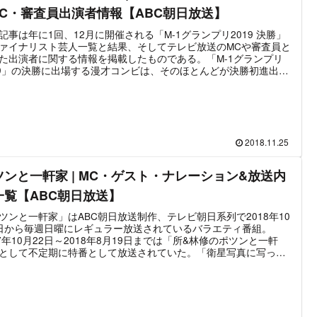
たのはこの番組に起因している。レギュラー放送は2019年3月26
MC・審査員出演者情報【ABC朝日放送】
終了し、以降は再び不定期の特番放送に移行している。最新放送
2022年5月24日「世界の村で発見！こんなところに日本人 2時間
記事は年に1回、12月に開催される「M-1グランプリ2019 決勝」
」。前回から約2年ぶりの放送となった。
ァイナリスト芸人一覧と結果、そしてテレビ放送のMCや審査員と
た出演者に関する情報を掲載したものである。「M-1グランプリ
19」の決勝に出場する漫才コンビは、そのほとんどが決勝初進出。
に決勝出場歴があるのは2組で、そのうち「かまいたち」は結成
年でM-1ラストイヤーとなった。その後、「M-1グランプリ2019」
事に終了し、「ミルクボーイ」が681点という史上最高得点で優
果たした。
2018.11.25
ツンと一軒家 | MC・ゲスト・ナレーション&放送内
一覧【ABC朝日放送】
ツンと一軒家」はABC朝日放送制作、テレビ朝日系列で2018年10
日から毎週日曜にレギュラー放送されているバラエティ番組。
17年10月22日～2018年8月19日までは「所&林修のポツンと一軒
として不定期に特番として放送されていた。「衛星写真に写って
気になるエリア・建物をターゲットにして実際に赴いて調査す
という近年流行っている手法を用いた番組で、日本各地の離れた
に住む人物を探してその理由を明らかにするという内容である。
の所ジョージ、パネラーに林修、そして毎回2名ほどのゲストが出
ることで番組は進行していく。近年における視聴率は非常に好調