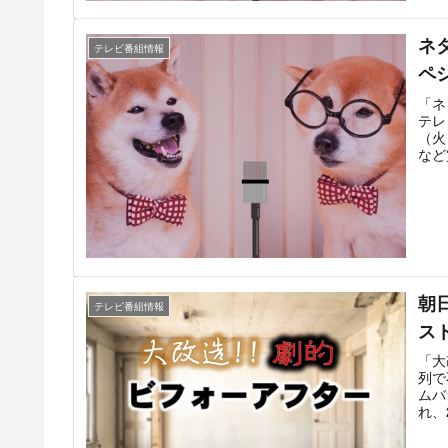
所!
ネ
テレビ番組情報
ペ
「ネ
テレ
（火
など
コラ
原兄
は、
× 
蜜」
お、
送さ
停止
朝
テレビ番組情報
ス
「大
列で
ムバ
れ、
特番
第2