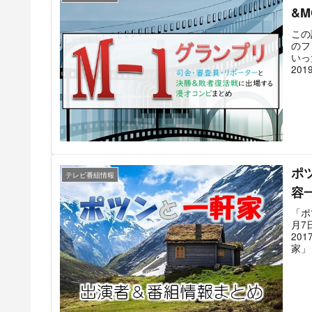
なっ
&
日で
回は
この
SP
のフ
いっ
20
過去
15
は無
勝を
ポ
テレビ番組情報
容
「ポ
月7
20
家」
いる
る」
場所
MC
演す