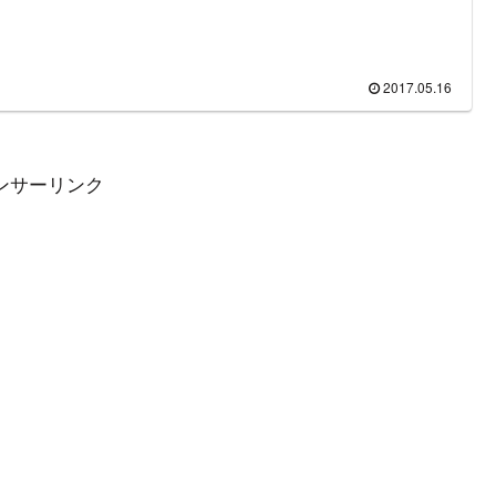
10%を超えることもあるという。過去にはビートたけし、明石家
ま、和田アキ子といった大物芸能人も出演している。メインキャ
は、ナインティナインの岡村隆史と関西を中心に活動する吉本興
タレント・なるみ。番組進行役にはABCアナウンサー1名が出演し
たが、MCの「なるみ」の産休を機に横山太一＆斎藤真美のコンビ
2017.05.16
定で務めるようになった。この記事では「なるみ・岡村の過ぎる
」に出演するMC・アナウンサー、コーナー担当として出演頻度が
お笑い芸人の情報をまとめた。
ンサーリンク