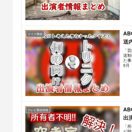
至る
番放
番組
うこ
リフ
おり
A
者は
クイズ番組
「匠
送
組は
いた
「芸
以降
送制
「大
た事
三世
9月
分に
を放
る模
った
リニ
で対
った
と番
新た
常識
A
シス
テレビ番組情報
ック
出
組は
「所
ビ朝