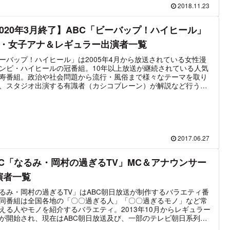
裏番組の日本テレビ系「世界の果てまでイッテQ!」と互角の視聴
2018.11.23
いを展開。最高視聴率は関東で2019年9月29日放送の20.8%、関
2019年8月18日放送の23.4%を記録しており、たびたびエンタメ
2020年3月終了】ABC「ビーバップ！ハイヒール」
ースとして取り上げられる。この記事では「ポツンと一軒家」の
情報や出演するタレント情報を中心にまとめた。
C・女子アナ＆レギュラー出演者一覧
ーバップ！ハイヒール」は2005年4月から放送されている女性漫
ンビ・ハイヒールの冠番組。10年以上放送が継続されている人気
寿番組。政治や社会問題から流行・風俗まで様々なテーマを取り
、スタジオ出演する有識者（カシコブレーン）が解説など行う。
ンル的には教養バラエティに属する。ABCアナウンサーがデータ
（もしくはデータガール）として出演しているが、簡単に言って
うとアシスタントのポジションと言える。この記事では「ビーバ
！ハイヒール」に出演するMC、データーガール、パネラー、ゲス
レーン、女性ゲストに関する情報をまとめている。
2017.06.27
BC「なるみ・岡村の過ぎるTV」MC＆アナウンサー
演者一覧
るみ・岡村の過ぎるTV」はABC朝日放送が制作するバラエティ番
同番組は全国各地の「〇〇過ぎる人」「〇〇過ぎるモノ」など常
える人やモノを紹介するバラエティ。2013年10月からレギュラー
が開始され、現在はABC朝日放送及び、一部のテレビ朝日系列局
ネット放送されている。非常に人気が高い番組で視聴率は深夜な