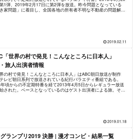
第1弾、2019年2月17日に第2弾を放送。昨今問題となっている
き家問題」に着目し、全国各地の所有者不明な不動産の問題解決
り組むというのが番組の内容である。第1弾ではサンドウィッチマ
伊達みきお、千鳥・ノブ、いとうあさこの3名がスタジオでMCを
る小規模の番組だったが、第2弾では平泉成を「空き家バスター
のボス、出演タレント（アナウンサー）はバスターズとそれぞれ
。出演者が増加し、番組の規模も拡大している。この記事では
有者不明!!解決!空き家バスターズ」の出演者情報を中心にまとめ
2019.02.11
BC「世界の村で発見！こんなところに日本人」
C・旅人出演者情報
界の村で発見！こんなところに日本人」はABC朝日放送が制作
テレビ朝日系列で放送されている紀行バラエティ番組である。
08年頃からの不定期特番を経て2013年4月5日からレギュラー放送
始された。ベースとなっているのはゲスト出演者による旅。その
目的こそが番組名のとおり、世界各地の小さな村や辺境の地で暮
ている日本人を訪ねて「なぜそこに住んでいるのか」「どのよう
活をしているのか」「そこに至るまでの人生」などを紹介すると
ものである。番組はスタジオパートとVTRパートに分かれてお
ゲストがロケ旅を実施し、スタジオにも訪れてレギュラー陣と共
TRを鑑賞するスタイルで進行していく。また、旅をするのはゲス
2019.01.18
けでなくレギュラー放送開始から、千原せいじが「千原せいじが
リカ54か国に住む日本人全員に会いに行きます！」という企画を
1グランプリ2019 決勝 | 漫才コンビ・結果一覧
ートさせており、彼が現在「海外ロケのとても多いタレント」と