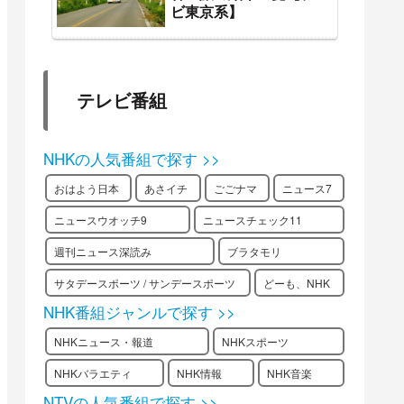
ビ東京系】
テレビ番組
NHKの人気番組で探す >>
おはよう日本
あさイチ
ごごナマ
ニュース7
ニュースウオッチ9
ニュースチェック11
週刊ニュース深読み
ブラタモリ
サタデースポーツ / サンデースポーツ
どーも、NHK
NHK番組ジャンルで探す >>
NHKニュース・報道
NHKスポーツ
NHKバラエティ
NHK情報
NHK音楽
NTVの人気番組で探す >>