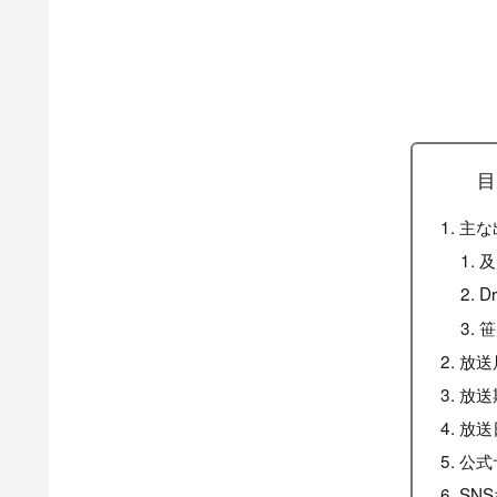
目
主な
及
D
笹
放送
放送
放送
公式
SN