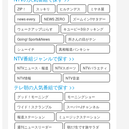
ZIP！
スッキリ
ヒルナンデス
ミヤネ屋
news every.
NEWS ZERO
ズームイン!!サタデー
ウェークアップ!ぷらす
キユーピー3分クッキング
Going! Sports&News
所さんの目がテン
シューイチ
真相報道バンキシャ
NTV番組ジャンルで探す >>
NTVニュース・報道
NTVスポーツ
NTVバラエティ
NTV情報
NTV音楽
テレ朝の人気番組で探す >>
グッド！モーニング
モーニングショー
ワイド！スクランブル
スーパーJチャンネル
報道ステーション
ミュージックステーション
週刊ニュースリーダー
朝だ!生です旅サラダ