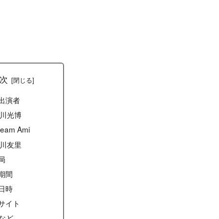
次
出演者
川光博
ream Ami
川友里
局
期間
日時
サイト
Sなど