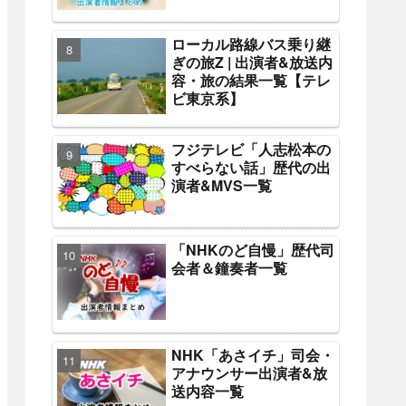
ローカル路線バス乗り継
ぎの旅Z | 出演者&放送内
容・旅の結果一覧【テレ
ビ東京系】
フジテレビ「人志松本の
すべらない話」歴代の出
演者&MVS一覧
「NHKのど自慢」歴代司
会者＆鐘奏者一覧
NHK「あさイチ」司会・
アナウンサー出演者&放
送内容一覧