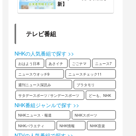
新】
テレビ番組
NHKの人気番組で探す >>
おはよう日本
あさイチ
ごごナマ
ニュース7
ニュースウオッチ9
ニュースチェック11
週刊ニュース深読み
ブラタモリ
サタデースポーツ / サンデースポーツ
どーも、NHK
NHK番組ジャンルで探す >>
NHKニュース・報道
NHKスポーツ
NHKバラエティ
NHK情報
NHK音楽
NTVの人気番組で探す >>