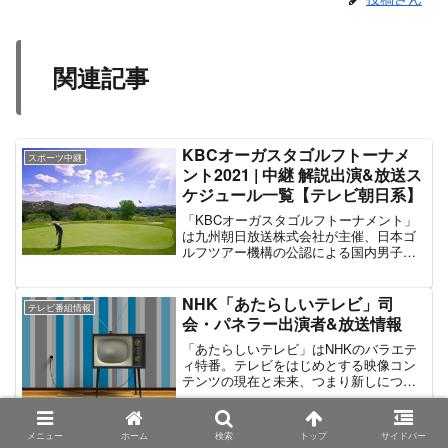
関連記事
KBCオーガスタゴルフトーナメ
スポーツ中継
ント2021 | 中継 解説出演&放送ス
ケジュール一覧【テレビ朝日系】
「KBCオーガスタゴルフトーナメント」
は九州朝日放送株式会社が主催、日本ゴ
ルフツアー機構の公認による国内男子プ
ロゴルフトーナメント。1973年に創設、
「福岡カンツリー倶楽部和白コース」に
て第1回が開催。以降も現在に渡って継続
NHK「あたらしいテレビ」司
テレビ番組情報
されている。これまでにダイワや久光製
会・パネラー出演者&放送情報
薬、RIZAPなど様々な企業が特別協賛し
ている。最新の大会は2021年8月26日～8
「あたらしいテレビ」はNHKのバラエテ
月29日「Sansan KBCオーガスタゴルフ
ィ特番。テレビをはじめとする映像コン
トーナメント2021」。賞金総額1億円、優
テンツの現在と未来、つまり新しについ
勝賞金2000万円、参加総数144名。72ホ
て出演者が語り合うトーク番組である。
ールストロークプレーで福岡県糸島市の
2020年5月10日に第1弾を放送。その後
「芥屋ゴルフ倶楽部」にて計4日間に渡っ
は、毎年1月1日の正月特番として放送さ
メニュー
ホーム
検索
トップ
サイドバー
て開催される。テレビ放送は主催となる
れている。同番組は、基本的に放送回ご