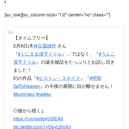
[su_row][su_column size=”1/2″ center=”no” class=””]
【タイムフリー】
2月8日(木)
#古屋雄作
さん
『
#くにまる漢字ドリル
』…ではなく、『
#うんこ
漢字ドリル
』の誕生秘話をたっぷりとお話し頂き
ました！
幻の作品『
#ピストン・スネイク
』『
#明智
GoToHeaven
』の今後の展開に目が離せません！
#kunimaru
#radiko
◎後から聴く↓
https://t.co/go9gyUSEA0
pic.twitter.com/1yGpyL9mXn