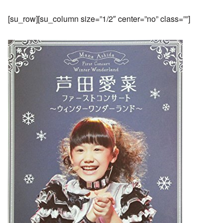
[su_row][su_column size=”1/2″ center=”no” class=””]