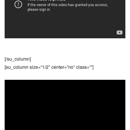
[/su_column]
[su_column size=”1/2″ center=”no” class=””]