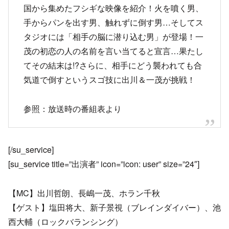
国から集めたフシギな映像を紹介！火を噴く男、
手からパンを出す男、触れずに倒す男…そしてス
タジオには「相手の脳に潜り込む男」が登場！一
茂の初恋の人の名前を言い当てると宣言…果たし
てその結末は!?さらに、相手にどう襲われても合
気道で倒すというスゴ技に出川＆一茂が挑戦！
参照：放送時の番組表より
[/su_service]
[su_service title=”出演者” icon=”icon: user” size=”24″]
【MC】出川哲朗、長嶋一茂、ホラン千秋
【ゲスト】塩田将大、新子景視（ブレインダイバー）、池
西大輔（ロックバランシング）