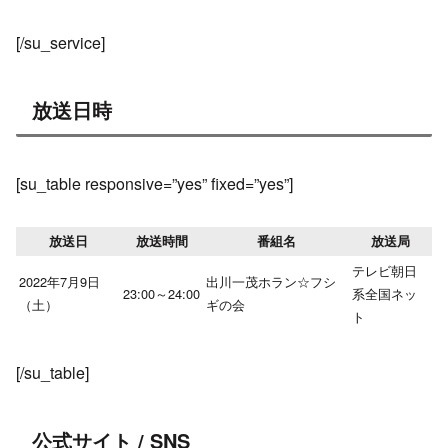
[/su_service]
放送日時
[su_table responsive=”yes” fixed=”yes”]
放送日
放送時間
番組名
放送局
テレビ朝日
2022年7月9日
出川一茂ホラン☆フシ
23:00～24:00
系全国ネッ
（土）
ギの会
ト
[/su_table]
公式サイト / SNS