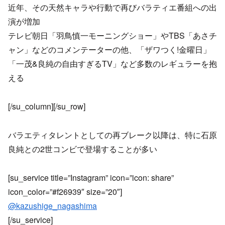
近年、その天然キャラや行動で再びバラティエ番組への出
演が増加
テレビ朝日「羽鳥慎一モーニングショー」やTBS「あさチ
ャン」などのコメンテーターの他、「ザワつく!金曜日」
「一茂&良純の自由すぎるTV」など多数のレギュラーを抱
える
[/su_column][/su_row]
バラエティタレントとしての再ブレーク以降は、特に石原
良純との2世コンビで登場することが多い
[su_service title=”Instagram” icon=”icon: share”
icon_color=”#f26939″ size=”20″]
@kazushige_nagashima
[/su_service]