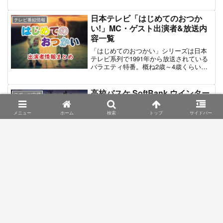
レビ中継はMBS毎日放送制作、TBS系列
の地上波とCS放送・GAORA SPORTSに
日本テレビ「はじめてのおつか
テレビ番組情報
て行われた。なお、同大会は申ジエが通
い!」MC・ゲスト出演者&放送内
算19アンダーで優勝。2位は3打差で笹生
容一覧
優花、3位タイには全美貞、若林舞衣子、
畑岡奈紗らが並んだ
「はじめてのおつかい」シリーズは日本
テレビ系列で1991年から放送されている
バラエティ特番。概ね2歳～4歳くらいの
子供が、ひとり（または兄妹・姉妹）で
「初めてのお使い」に挑戦。その模様を
ドキュメントタッチで紹介していくとい
高校バスケ SoftBank ウインター
スポーツ中継
う内容である。そもそもは1988年～1994
カップ2021 | 放送予定＆出演者情
年まで放送されていた情報番組「追跡」
報【テレビ朝日系】
のコーナーだったが、番組として独立し
メニュー
ホーム
検索
トップ
サイドバー
て放送されるようになった。近年では、
「高校バスケ ウインターカップ」は全国
年2回、1月と7月に新作を放送。MCは所
高等学校バスケットボール選手権大会の
ジョージと森口博子が務め、さらにゲス
ことである。現在、高校バスケの大会と
トには俳優・お笑い芸人・アスリートな
しては最高峰に位置付けられている。こ
ど各ジャンルのタレントが出演。スタジ
こでは、2021年末に開催された
オ出演ゲストのうち、ひとりは子供が
「SoftBank ウインターカップ2021」の試
フジテレビ「2019 FNS歌謡祭 第
「おつかい」にチャレンジすることが多
テレビ番組情報
合結果と放送情報を掲載する。
2夜」出演アーティスト
く、その様子も他の子どもと共にVTR放
送される。最新放送は2022年7月16日
この記事はフジテレビ系列で毎年放送さ
「はじめてのおつかい！真夏の大冒険ス
れる音楽祭「FNS歌謡祭」の第2夜、2019
ペシャル2022」。スタジオゲストは飯尾
年12月11日放送回に出演するアーティス
和樹、長谷川京子、林遣都、イモトアヤ
トの情報をまとめています。出演アーテ
コが出演する。
ィストのプロフィール、公式サイトへの