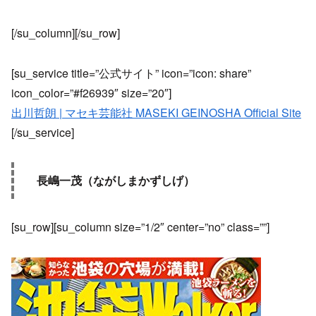
[/su_column][/su_row]
[su_service title=”公式サイト” icon=”icon: share”
icon_color=”#f26939″ size=”20″]
出川哲朗 | マセキ芸能社 MASEKI GEINOSHA Official Site
[/su_service]
長嶋一茂（ながしまかずしげ）
[su_row][su_column size=”1/2″ center=”no” class=””]