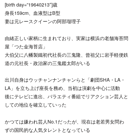
[birth day=”19640213″]歳
身長159cm、血液型はB型
妻は元レースクイーンの阿部瑠理子
由緒正しい家柄に生まれており、実家は横浜の老舗海苔問
屋「つた金海苔店」
大伯父に八幡製鐵初代社長の三鬼隆、曾祖父に岩手軽便鉄
道の元社長・政治家の三鬼鑑太郎がいる
出川自身はウッチャンナンチャンらと「劇団SHA・LA・
LA」を立ち上げ座長を務め、当初は演劇を中心に活動
後にテレビに進出、バラエティ番組でリアクション芸人と
しての地位を確立していった
かつては嫌われ芸人No.1だったが、現在は老若男女問わ
ずの国民的な人気タレントとなっている