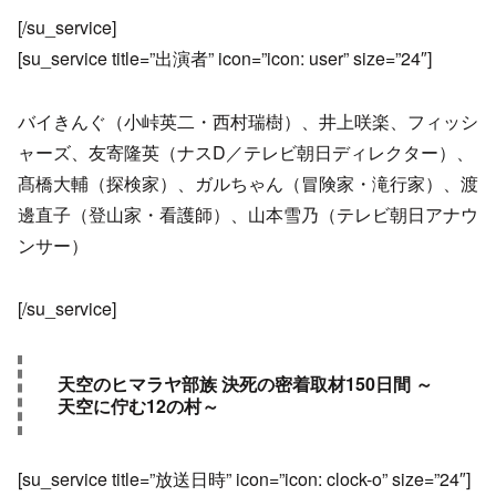
[/su_service]
[su_service title=”出演者” icon=”icon: user” size=”24″]
バイきんぐ（小峠英二・西村瑞樹）、井上咲楽、フィッシ
ャーズ、友寄隆英（ナスD／テレビ朝日ディレクター）、
髙橋大輔（探検家）、ガルちゃん（冒険家・滝行家）、渡
邊直子（登山家・看護師）、山本雪乃（テレビ朝日アナウ
ンサー）
[/su_service]
天空のヒマラヤ部族 決死の密着取材150日間 ～
天空に佇む12の村～
[su_service title=”放送日時” icon=”icon: clock-o” size=”24″]