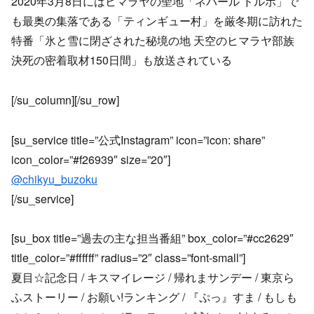
2020年3月8日にはヒマラヤの聖地「ネパール ドルポ」で
も最奥の集落である「ティンギュー村」を厳冬期に訪れた
特番「氷と雪に閉ざされた秘境の地 天空のヒマラヤ部族
決死の密着取材150日間」も放送されている
[/su_column][/su_row]
[su_service title=”公式Instagram” icon=”icon: share”
icon_color=”#f26939″ size=”20″]
@chikyu_buzoku
[/su_service]
[su_box title=”過去の主な担当番組” box_color=”#cc2629″
title_color=”#ffffff” radius=”2″ class=”font-small”]
夏目☆記念日 / キスマイレージ / 帰れまサンデー / 東京ら
ふストーリー / お願い!ランキング / 『ぷっ』すま / もしも