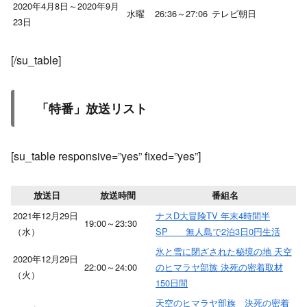
2020年4月8日～2020年9月
水曜
26:36～27:06
テレビ朝日
23日
[/su_table]
「特番」放送リスト
[su_table responsive=”yes” fixed=”yes”]
放送日
放送時間
番組名
2021年12月29日
ナスD大冒険TV 年末4時間半
19:00～23:30
（水）
SP 無人島で2泊3日0円生活
氷と雪に閉ざされた秘境の地 天空
2020年12月29日
22:00～24:00
のヒマラヤ部族 決死の密着取材
（火）
150日間
天空のヒマラヤ部族 決死の密着