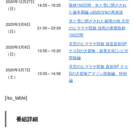
2020年12月27日
14:55～16:25
取材150日間 氷と雪に閉ざされ
（日）
た厳冬期編 ※2020/3/8の再放送
氷と雪に閉ざされた秘境の地 天空
2020年3月8日
21:00～23:29
のヒマラヤ部族 決死の密着取材
（日）
150日間
天空のヒマラヤ部族 放送直前SP
2020年3月8日
13:55～15:20
ナスDの大冒険・超異文化!シピボ
（日）
部族編
天空のヒマラヤ部族 直前SP ナス
2020年3月7日
13:00～14:56
Dの大冒険アマゾン部族編 特別
（土）
編
[/su_table]
番組詳細