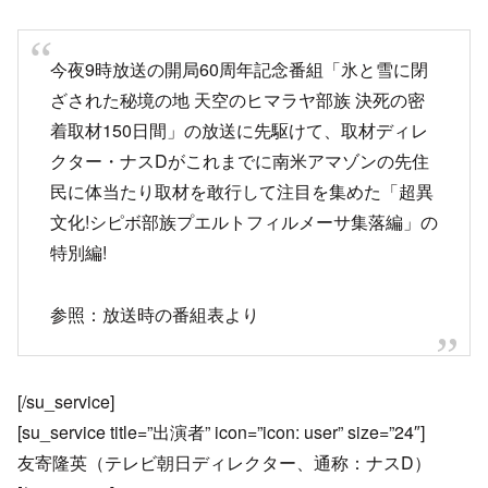
今夜9時放送の開局60周年記念番組「氷と雪に閉
ざされた秘境の地 天空のヒマラヤ部族 決死の密
着取材150日間」の放送に先駆けて、取材ディレ
クター・ナスDがこれまでに南米アマゾンの先住
民に体当たり取材を敢行して注目を集めた「超異
文化!シピボ部族プエルトフィルメーサ集落編」の
特別編!
参照：放送時の番組表より
[/su_service]
[su_service title=”出演者” icon=”icon: user” size=”24″]
友寄隆英（テレビ朝日ディレクター、通称：ナスD）