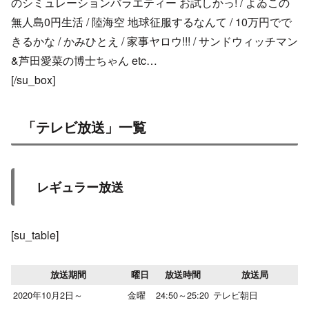
のシミュレーションバラエティー お試しかっ! / よゐこの
無人島0円生活 / 陸海空 地球征服するなんて / 10万円でで
きるかな / かみひとえ / 家事ヤロウ!!! / サンドウィッチマン
&芦田愛菜の博士ちゃん etc…
[/su_box]
「テレビ放送」一覧
レギュラー放送
[su_table]
放送期間
曜日
放送時間
放送局
2020年10月2日～
金曜
24:50～25:20
テレビ朝日