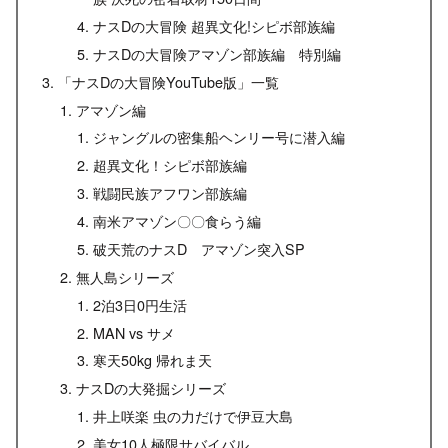
ナスDの大冒険 超異文化!シピボ部族編
ナスDの大冒険アマゾン部族編 特別編
「ナスDの大冒険YouTube版」一覧
アマゾン編
ジャングルの密集船ヘンリー号に潜入編
超異文化！シピボ部族編
戦闘民族アフワン部族編
南米アマゾン〇〇食らう編
破天荒のナスD アマゾン突入SP
無人島シリーズ
2泊3日0円生活
MAN vs サメ
寒天50kg 帰れま天
ナスDの大発掘シリーズ
井上咲楽 虫の力だけで伊豆大島
美女10人極限サバイバル