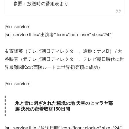
参照：放送時の番組表より
[/su_service]
[su_service title=”出演者” icon=”icon: user” size=”24″]
友寄隆英（テレビ朝日ディレクター、通称：ナスD） / 大
谷映芳（元テレビ朝日ディレクター、テレビ朝日時代に世
界最難関K2の西陵ルートに世界初登頂に成功）
[/su_service]
氷と雪に閉ざされた秘境の地 天空のヒマラヤ部
族 決死の密着取材150日間
[su_service title=”放送日時” icon=”icon: clock-o” size=”24″]