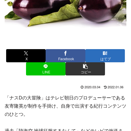
X
Facebook
はてブ
LINE
コピー
2020.03.04
2022.01.06
「ナスDの大冒険」はテレビ朝日のプロデューサーである
友寄隆英が制作を手掛け、自身で出演する紀行コンテンツ
のひとつ。
過去「陸海空 地球征服するなんて」などテレビで放送さ