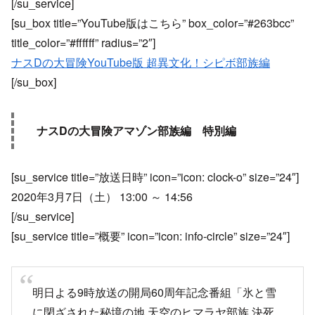
[/su_service]
[su_box title=”YouTube版はこちら” box_color=”#263bcc”
title_color=”#ffffff” radius=”2″]
ナスDの大冒険YouTube版 超異文化！シピボ部族編
[/su_box]
ナスDの大冒険アマゾン部族編 特別編
[su_service title=”放送日時” icon=”icon: clock-o” size=”24″]
2020年3月7日（土） 13:00 ～ 14:56
[/su_service]
[su_service title=”概要” icon=”icon: info-circle” size=”24″]
明日よる9時放送の開局60周年記念番組「氷と雪
に閉ざされた秘境の地 天空のヒマラヤ部族 決死