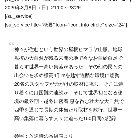
2020年3月8日（日）21:00～23:29
[/su_service]
[su_service title=”概要” icon=”icon: info-circle” size=”24″]
神々が住むという世界の屋根ヒマラヤ山脈。地球
規模の大自然が残る未開の地で今なお自給自足で
暮らす世界一高い集落があった…その幻の民との
出会いを求め標高4千mを越す過酷な環境に総勢
20名のスタッフが命がけの取材に挑む。そこに辿
り着くには困難の連続が…そして世界初となる秘
境の厳冬期・越冬に密着!息を呑む壮大な大自然で
四季を通じて長期の体当たり取材を敢行、世界一
高い集落に暮らす人々に迫った150日間の記録
参照：放送時の番組表より