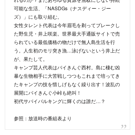
可能な生活、「NASDGs（ナスディー・ジー
ズ）」にも取り組む。
女性タレント代表は今年眉毛を剃ってブレークし
た野生児・井上咲楽。世界最大手通販サイトで売
られている最低価格の物だけで無人島生活を行
う。人生初のモリ突き漁…泳げないという井上だ
が、果たして。
キャンプ芸人代表はバイきんぐ西村。島に棲む凶
暴な生物相手に大苦戦しつつもこれまで培ってき
たキャンプの技を惜しげもなく繰り出す！波乱の
展開にバイきんぐ小峠も絶叫！
初代サバイバルキングに輝くのは誰だ…？
参照：放送時の番組表より