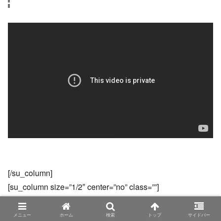
[/su_column]
[su_column size=”1/2″ center=”no” class=””]
[/su_column][/su_row]
メニュー
ホーム
検索
トップ
サイドバー