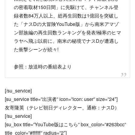
の密着取材150日間」に先駆けて、チャンネル登
録者数84万人以上、総再生回数は1億回を突破し
た「ナスDの大冒険YouTube版」から南米アマゾ
ン部族編の再生回数ランキングを発表!極寒のヒマ
ラヤへ飛ぶ以前に、南米の秘境でナスDが遭遇し
た衝撃シーンが続々!
参照：放送時の番組表より
[/su_service]
[su_service title=”出演者” icon=”icon: user” size=”24″]
友寄隆英（テレビ朝日ディレクター、通称：ナスD）
[/su_service]
[su_box title=”YouTube版はこちら” box_color=”#263bcc”
title_color=”#ffffff” radius=”2″]