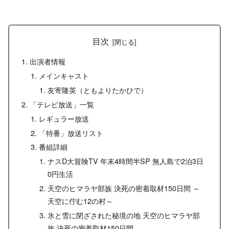
目次
出演者情報
メインキャスト
友寄隆英（ともよりたかひで）
「テレビ放送」一覧
レギュラー放送
「特番」放送リスト
番組詳細
ナスD大冒険TV 年末4時間半SP 無人島で2泊3日
0円生活
天空のヒマラヤ部族 決死の密着取材150日間 ～
天空に佇む12の村～
氷と雪に閉ざされた秘境の地 天空のヒマラヤ部
族 決死の密着取材150日間