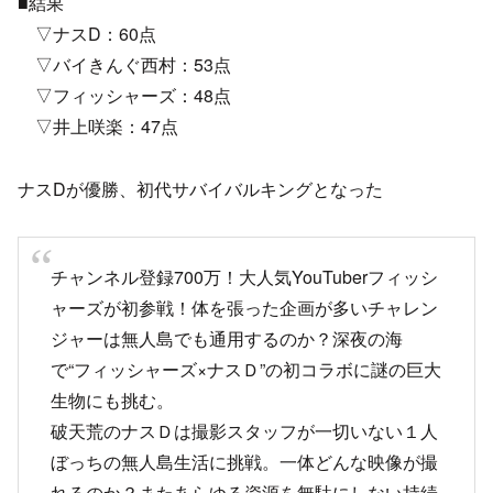
■結果
▽ナスD：60点
▽バイきんぐ西村：53点
▽フィッシャーズ：48点
▽井上咲楽：47点
ナスDが優勝、初代サバイバルキングとなった
チャンネル登録700万！大人気YouTuberフィッシ
ャーズが初参戦！体を張った企画が多いチャレン
ジャーは無人島でも通用するのか？深夜の海
で“フィッシャーズ×ナスＤ”の初コラボに謎の巨大
生物にも挑む。
破天荒のナスＤは撮影スタッフが一切いない１人
ぼっちの無人島生活に挑戦。一体どんな映像が撮
れるのか？またあらゆる資源を無駄にしない持続