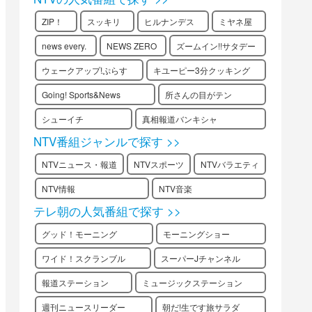
ZIP！
スッキリ
ヒルナンデス
ミヤネ屋
news every.
NEWS ZERO
ズームイン!!サタデー
ウェークアップ!ぷらす
キユーピー3分クッキング
Going! Sports&News
所さんの目がテン
シューイチ
真相報道バンキシャ
NTV番組ジャンルで探す >>
NTVニュース・報道
NTVスポーツ
NTVバラエティ
NTV情報
NTV音楽
テレ朝の人気番組で探す >>
グッド！モーニング
モーニングショー
ワイド！スクランブル
スーパーJチャンネル
報道ステーション
ミュージックステーション
週刊ニュースリーダー
朝だ!生です旅サラダ