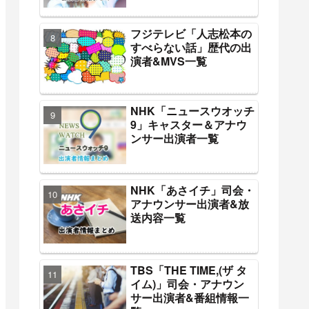
フジテレビ「人志松本の
すべらない話」歴代の出
演者&MVS一覧
NHK「ニュースウオッチ
9」キャスター＆アナウ
ンサー出演者一覧
NHK「あさイチ」司会・
アナウンサー出演者&放
送内容一覧
TBS「THE TIME,(ザ タ
イム)」司会・アナウン
サー出演者&番組情報一