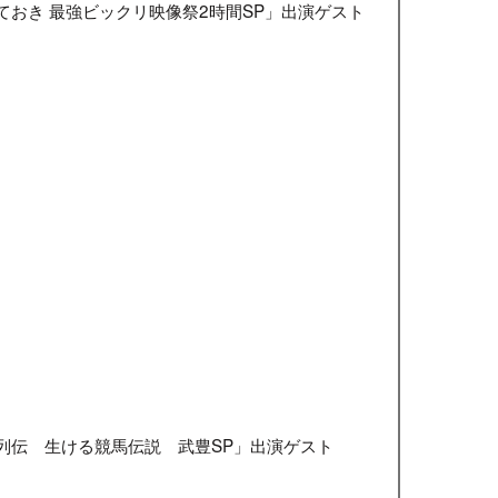
おき 最強ビックリ映像祭2時間SP」出演ゲスト
）
）
）
列伝 生ける競馬伝説 武豊SP」出演ゲスト