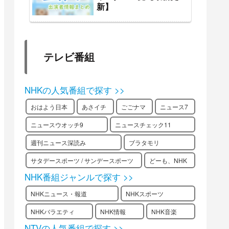
新】
テレビ番組
NHKの人気番組で探す >>
おはよう日本
あさイチ
ごごナマ
ニュース7
ニュースウオッチ9
ニュースチェック11
週刊ニュース深読み
ブラタモリ
サタデースポーツ / サンデースポーツ
どーも、NHK
NHK番組ジャンルで探す >>
NHKニュース・報道
NHKスポーツ
NHKバラエティ
NHK情報
NHK音楽
NTVの人気番組で探す >>