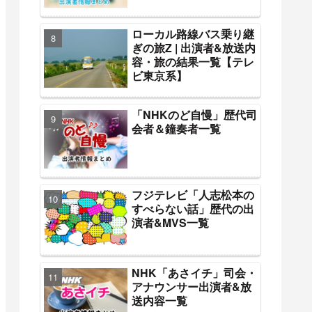
ローカル路線バス乗り継
ぎの旅Z | 出演者&放送内
容・旅の結果一覧【テレ
ビ東京系】
「NHKのど自慢」歴代司
会者＆鐘奏者一覧
フジテレビ「人志松本の
すべらない話」歴代の出
演者&MVS一覧
NHK「あさイチ」司会・
アナウンサー出演者&放
送内容一覧