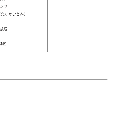
ウンサー
（たなかひとみ）
ー放送
SNS