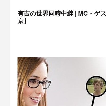
有吉の世界同時中継 | MC・
京】