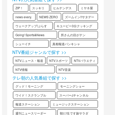
ZIP！
スッキリ
ヒルナンデス
ミヤネ屋
news every.
NEWS ZERO
ズームイン!!サタデー
ウェークアップ!ぷらす
キユーピー3分クッキング
Going! Sports&News
所さんの目がテン
シューイチ
真相報道バンキシャ
NTV番組ジャンルで探す >>
NTVニュース・報道
NTVスポーツ
NTVバラエティ
NTV情報
NTV音楽
テレ朝の人気番組で探す >>
グッド！モーニング
モーニングショー
ワイド！スクランブル
スーパーJチャンネル
報道ステーション
ミュージックステーション
週刊ニュースリーダー
朝だ!生です旅サラダ