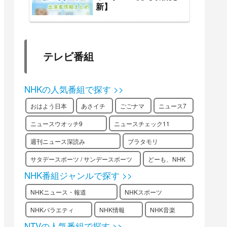
新】
テレビ番組
NHKの人気番組で探す >>
おはよう日本
あさイチ
ごごナマ
ニュース7
ニュースウオッチ9
ニュースチェック11
週刊ニュース深読み
ブラタモリ
サタデースポーツ / サンデースポーツ
どーも、NHK
NHK番組ジャンルで探す >>
NHKニュース・報道
NHKスポーツ
NHKバラエティ
NHK情報
NHK音楽
NTVの人気番組で探す >>