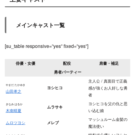
メインキャスト一覧
[su_table responsive=”yes” fixed=”yes”]
俳優・女優
配役
肩書・補足
勇者パーティー
主人公 / 真面目で正義
やまだ たかゆき
ヨシヒコ
感が強くお人好しな勇
山田孝之
者
ヨシヒコを父の仇と思
きなみ はるか
ムラサキ
木南晴夏
い込む娘
マッシュルーム金髪の
ムロツヨシ
メレブ
魔法使い
純朴で心優しいヨシヒ