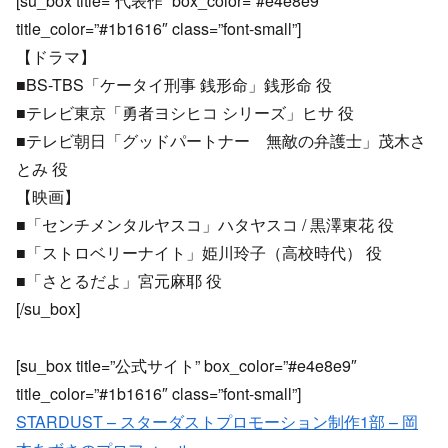
[su_box title=”代表作” box_color=”#e4e8e9″
title_color=”#1b1616″ class=”font-small”]
【ドラマ】
■BS-TBS「ケータイ刑事 銭形命」銭形命 役
■テレビ東京「勇者ヨシヒコ シリーズ」ヒサ 役
■テレビ朝日「グッドパートナー 無敵の弁護士」茂木さ
とみ 役
【映画】
■「センチメンタルヤスコ」ハタヤスコ / 黒澤東花 役
■「ストロベリーナイト」姫川玲子（高校時代） 役
■「さとるだよ」宮元麻耶 役
[/su_box]
[su_box title=”公式サイト” box_color=”#e4e8e9″
title_color=”#1b1616″ class=”font-small”]
STARDUST – スターダストプロモーション制作1部 – 岡