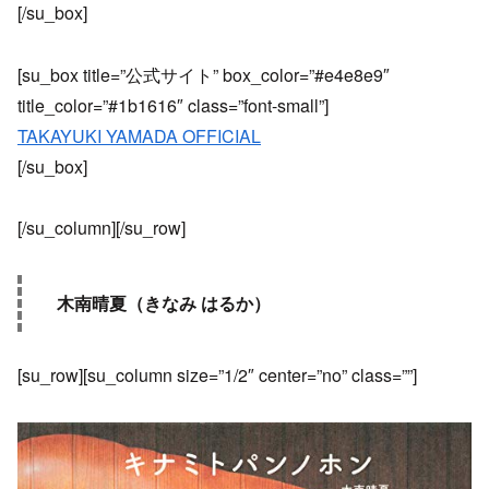
[/su_box]
[su_box title=”公式サイト” box_color=”#e4e8e9″
title_color=”#1b1616″ class=”font-small”]
TAKAYUKI YAMADA OFFICIAL
[/su_box]
[/su_column][/su_row]
木南晴夏（きなみ はるか）
[su_row][su_column size=”1/2″ center=”no” class=””]