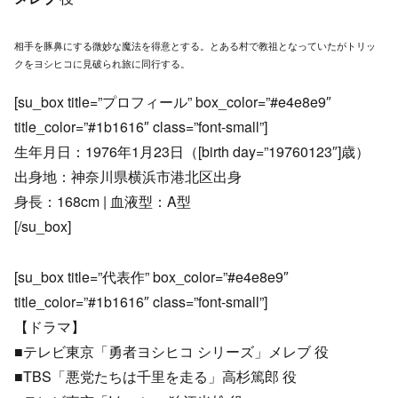
相手を豚鼻にする微妙な魔法を得意とする。とある村で教祖となっていたがトリッ
クをヨシヒコに見破られ旅に同行する。
[su_box title=”プロフィール” box_color=”#e4e8e9″
title_color=”#1b1616″ class=”font-small”]
生年月日：1976年1月23日（[birth day=”19760123″]歳）
出身地：神奈川県横浜市港北区出身
身長：168cm | 血液型：A型
[/su_box]
[su_box title=”代表作” box_color=”#e4e8e9″
title_color=”#1b1616″ class=”font-small”]
【ドラマ】
■テレビ東京「勇者ヨシヒコ シリーズ」メレブ 役
■TBS「悪党たちは千里を走る」高杉篤郎 役