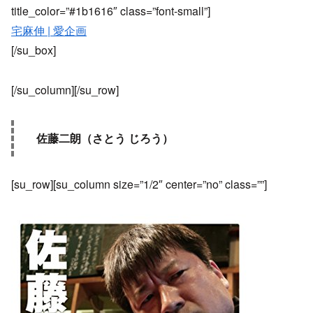
title_color=”#1b1616″ class=”font-small”]
宅麻伸 | 愛企画
[/su_box]
[/su_column][/su_row]
佐藤二朗（さとう じろう）
[su_row][su_column size=”1/2″ center=”no” class=””]