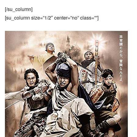
[/su_column]
[su_column size=”1/2″ center=”no” class=””]