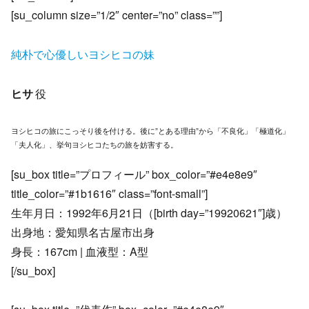
[su_column size=”1/2″ center=”no” class=””]
純朴で心優しいヨシヒコの妹
ヒサ
役
ヨシヒコの旅にこっそり後を付ける。後に”とある理由”から「不良化」「極道化」
「夫人化」、挙句ヨシヒコたちの旅を妨害する。
[su_box title=”プロフィール” box_color=”#e4e8e9″
title_color=”#1b1616″ class=”font-small”]
生年月日：1992年6月21日（[birth day=”19920621″]歳）
出身地：愛知県名古屋市出身
身長：167cm | 血液型：A型
[/su_box]