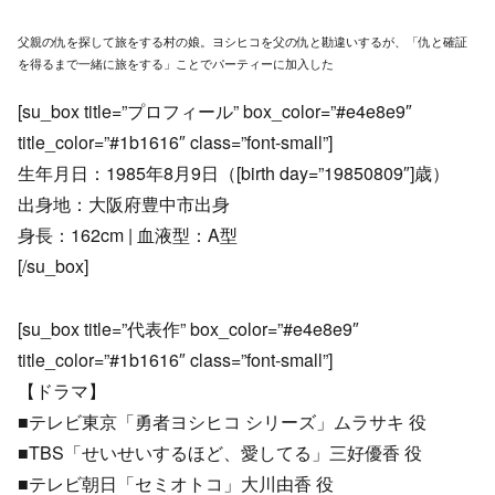
父親の仇を探して旅をする村の娘。ヨシヒコを父の仇と勘違いするが、「仇と確証
を得るまで一緒に旅をする」ことでパーティーに加入した
[su_box title=”プロフィール” box_color=”#e4e8e9″
title_color=”#1b1616″ class=”font-small”]
生年月日：1985年8月9日（[birth day=”19850809″]歳）
出身地：大阪府豊中市出身
身長：162cm | 血液型：A型
[/su_box]
[su_box title=”代表作” box_color=”#e4e8e9″
title_color=”#1b1616″ class=”font-small”]
【ドラマ】
■テレビ東京「勇者ヨシヒコ シリーズ」ムラサキ 役
■TBS「せいせいするほど、愛してる」三好優香 役
■テレビ朝日「セミオトコ」大川由香 役