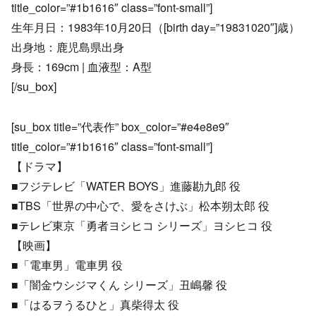
title_color=”#1b1616″ class=”font-small”]
生年月日：1983年10月20日（[birth day=”19831020″]歳）
出身地：鹿児島県出身
身長：169cm | 血液型：A型
[/su_box]
[su_box title=”代表作” box_color=”#e4e8e9″
title_color=”#1b1616″ class=”font-small”]
【ドラマ】
■フジテレビ「WATER BOYS」進藤勘九郎 役
■TBS「世界の中心で、愛をさけぶ」松本朔太郎 役
■テレビ東京「勇者ヨシヒコ シリーズ」ヨシヒコ 役
【映画】
■「電車男」電車男 役
■「闇金ウシジマくん シリーズ」丑嶋馨 役
■「はるヲうるひと」真柴得太 役