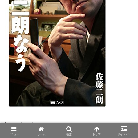
[/su_column]
[su_column size=”1/2″ center=”no” class=””]
メニュー
ホーム
検索
トップ
サイドバー