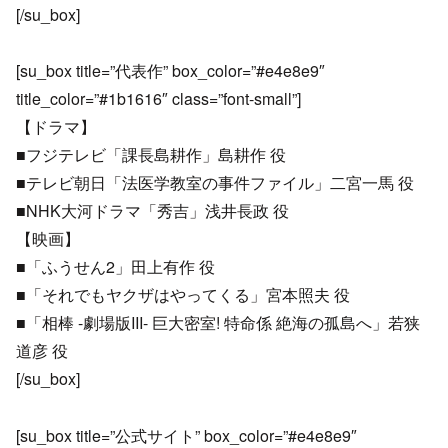
[/su_box]
[su_box title=”代表作” box_color=”#e4e8e9″
title_color=”#1b1616″ class=”font-small”]
【ドラマ】
■フジテレビ「課長島耕作」島耕作 役
■テレビ朝日「法医学教室の事件ファイル」二宮一馬 役
■NHK大河ドラマ「秀吉」浅井長政 役
【映画】
■「ふうせん2」田上有作 役
■「それでもヤクザはやってくる」宮本照夫 役
■「相棒 -劇場版III- 巨大密室! 特命係 絶海の孤島へ」若狭
道彦 役
[/su_box]
[su_box title=”公式サイト” box_color=”#e4e8e9″