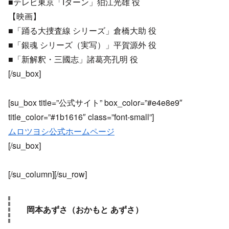
■テレビ東京「Iターン」狛江光雄 役
【映画】
■「踊る大捜査線 シリーズ」倉橋大助 役
■「銀魂 シリーズ（実写）」平賀源外 役
■「新解釈・三國志」諸葛亮孔明 役
[/su_box]
[su_box title=”公式サイト” box_color=”#e4e8e9″
title_color=”#1b1616″ class=”font-small”]
ムロツヨシ公式ホームページ
[/su_box]
[/su_column][/su_row]
岡本あずさ（おかもと あずさ）