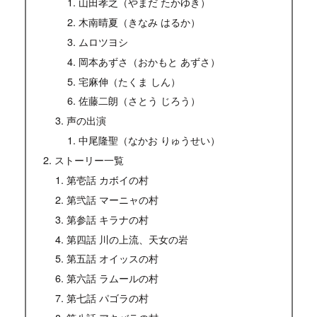
山田孝之（やまだ たかゆき）
木南晴夏（きなみ はるか）
ムロツヨシ
岡本あずさ（おかもと あずさ）
宅麻伸（たくま しん）
佐藤二朗（さとう じろう）
声の出演
中尾隆聖（なかお りゅうせい）
ストーリー一覧
第壱話 カボイの村
第弐話 マーニャの村
第参話 キラナの村
第四話 川の上流、天女の岩
第五話 オイッスの村
第六話 ラムールの村
第七話 パゴラの村