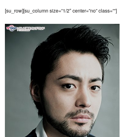
[su_row][su_column size=”1/2″ center=”no” class=””]