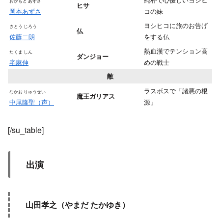
おかもと あずさ
ヒサ
岡本あずさ
コの妹
ヨシヒコに旅のお告げ
さとう じろう
仏
佐藤二朗
をする仏
熱血漢でテンション高
たくま しん
ダンジョー
宅麻伸
めの戦士
敵
ラスボスで「諸悪の根
なかお りゅうせい
魔王ガリアス
中尾隆聖（声）
源」
[/su_table]
出演
山田孝之（やまだ たかゆき）