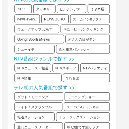
ZIP！
スッキリ
ヒルナンデス
ミヤネ屋
news every.
NEWS ZERO
ズームイン!!サタデー
ウェークアップ!ぷらす
キユーピー3分クッキング
Going! Sports&News
所さんの目がテン
シューイチ
真相報道バンキシャ
NTV番組ジャンルで探す >>
NTVニュース・報道
NTVスポーツ
NTVバラエティ
NTV情報
NTV音楽
テレ朝の人気番組で探す >>
グッド！モーニング
モーニングショー
ワイド！スクランブル
スーパーJチャンネル
報道ステーション
ミュージックステーション
週刊ニュースリーダー
朝だ!生です旅サラダ