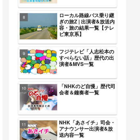
ローカル路線バス乗り継
ぎの旅Z | 出演者&放送内
容・旅の結果一覧【テレ
ビ東京系】
フジテレビ「人志松本の
すべらない話」歴代の出
演者&MVS一覧
「NHKのど自慢」歴代司
会者＆鐘奏者一覧
NHK「あさイチ」司会・
アナウンサー出演者&放
送内容一覧