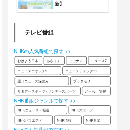
新】
テレビ番組
NHKの人気番組で探す >>
おはよう日本
あさイチ
ごごナマ
ニュース7
ニュースウオッチ9
ニュースチェック11
週刊ニュース深読み
ブラタモリ
サタデースポーツ / サンデースポーツ
どーも、NHK
NHK番組ジャンルで探す >>
NHKニュース・報道
NHKスポーツ
NHKバラエティ
NHK情報
NHK音楽
NTVの人気番組で探す >>