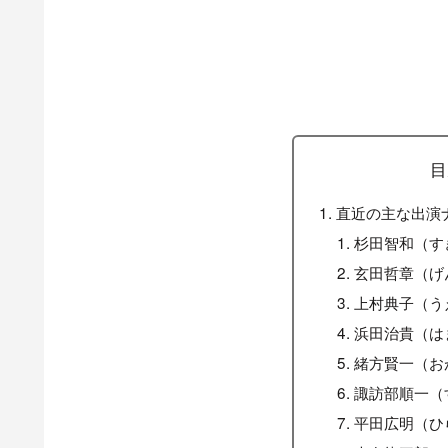
目
直近の主な出演
杉田智和（す
玄田哲章（げ
上村典子（う
浜田治貴（は
緒方賢一（お
諏訪部順一（
平田広明（ひ