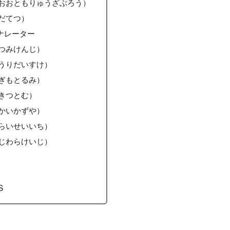
おおともりゅうざぶろう）
だてつ）
ナレーター
つみけんじ）
うりだいすけ）
ぎもとるみ）
きつとむ）
かいかずや）
らいせいいち）
じわらけいじ）
S