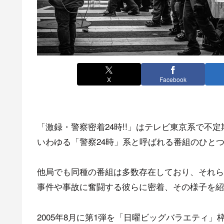
X
Facebook
「激録・警察密着24時!!」はテレビ東京系で不
いわゆる「警察24時」系と呼ばれる番組のひと
他局でも同種の番組は多数存在しており、それら
事件や事故に奮闘する彼らに密着、その様子を紹
2005年8月に第1弾を「日曜ビッグバラエティ」