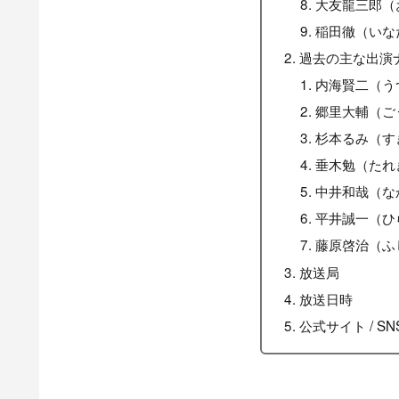
大友龍三郎（
稲田徹（いな
過去の主な出演
内海賢二（う
郷里大輔（ご
杉本るみ（す
垂木勉（たれ
中井和哉（な
平井誠一（ひ
藤原啓治（ふ
放送局
放送日時
公式サイト / SN