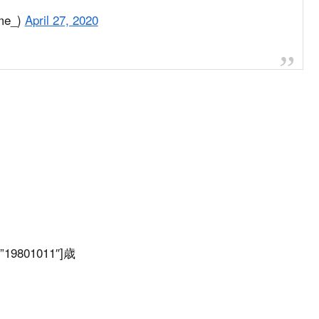
me_)
April 27, 2020
9801011″]歳