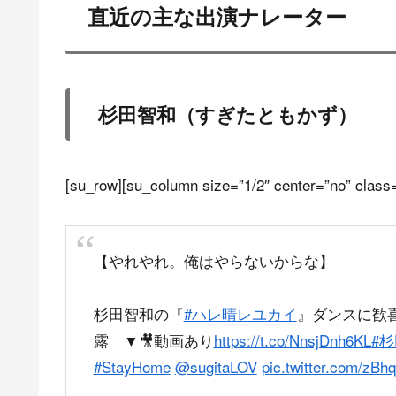
直近の主な出演ナレーター
杉田智和（すぎたともかず）
[su_row][su_column size=”1/2″ center=”no” class=
【やれやれ。俺はやらないからな】
杉田智和の『
#ハレ晴レユカイ
』ダンスに歓
露 ▼🎥動画あり
https://t.co/NnsjDnh6KL
#
#StayHome
@sugitaLOV
pic.twitter.com/zBh