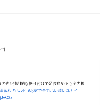
””]
喜の声✨独創的な振り付けで足腰痛めるも全力披
杉田智和
#ハルヒ
#お家で全力ハレ晴レユカイ
qjJvO3x