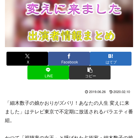
X
Facebook
はてブ
LINE
コピー
2019.06.26
2020.02.10
「細木数子の娘かおりがズバリ！あなたの人生 変えに来
ました」はテレビ東京で不定期に放送されるバラエティ番
組。
かつて「視聴率の女王」と呼ばれた占術家・細木数子の娘