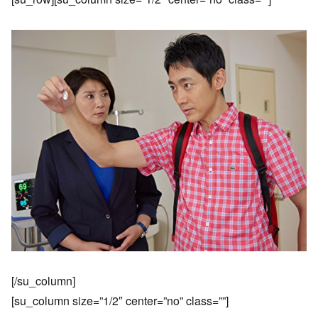
[/su_column]
[su_column size=”1/2″ center=”no” class=””]