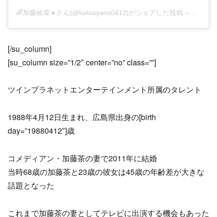
🌈加藤綾菜☀️さん(@katoayana0412)がシェアした投稿
–
2019年
[/su_column]
[su_column size=”1/2″ center=”no” class=””]
ツインプラネットエンターテインメント所属のタレント
1988年4月12日生まれ、広島県出身の[birth
day=”19880412″]歳
コメディアン・加藤茶の妻で2011年に結婚
当時68歳の加藤茶と23歳の彼女は45歳の年齢差が大きな
話題となった
これまで加藤茶の妻としてテレビに出演する機会もあった