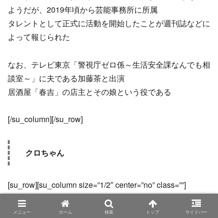
ようだが、2019年頃から芸能事務所に所属
タレントとして正式に活動を開始したことが週刊誌などに
よって報じられた
なお、テレビ東京「警視庁ゼロ係～生活安全課なんでも相
談室～」に夫である加藤茶と出演
居酒屋「春吉」の店主とその娘という役である
[/su_column][/su_row]
クロちゃん
[su_row][su_column size=”1/2″ center=”no” class=””]
メニュー
ホーム
検索
トップ
サイドバー