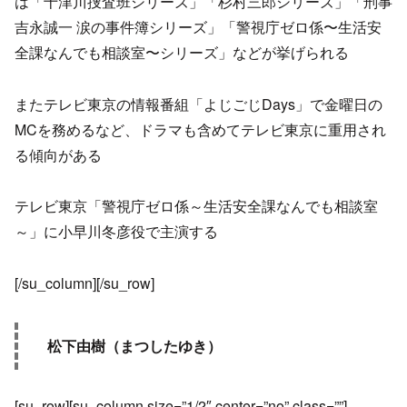
は「十津川捜査班シリーズ」「杉村三郎シリーズ」「刑事
吉永誠一 涙の事件簿シリーズ」「警視庁ゼロ係〜生活安
全課なんでも相談室〜シリーズ」などが挙げられる
またテレビ東京の情報番組「よじごじDays」で金曜日の
MCを務めるなど、ドラマも含めてテレビ東京に重用され
る傾向がある
テレビ東京「警視庁ゼロ係～生活安全課なんでも相談室
～」に小早川冬彦役で主演する
[/su_column][/su_row]
松下由樹（まつしたゆき）
[su_row][su_column size=”1/2″ center=”no” class=””]