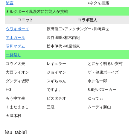
納言
※ネタを披露
ミルクボーイ風漫才に芸能人が挑戦
ユニット
コラボ芸人
ウワキボーイ
原田龍二×アレクサンダー×川崎麻世
アホガール
渋谷凪咲×柏木由紀
昭和マダム
松本伊代×榊原郁恵
一発祭り
コウメ太夫
レギュラー
とにかく明るい安村
大西ライオン
ジョイマン
ザ・健康ボーイズ
ダンディ坂野
スギちゃん
永井佑一郎
HG
ですよ。
8.6秒バズーカー
もう中学生
ピスタチオ
ゆってぃ
くまだまさし
三瓶
ムーディ勝山
天津木村
[/su_table]