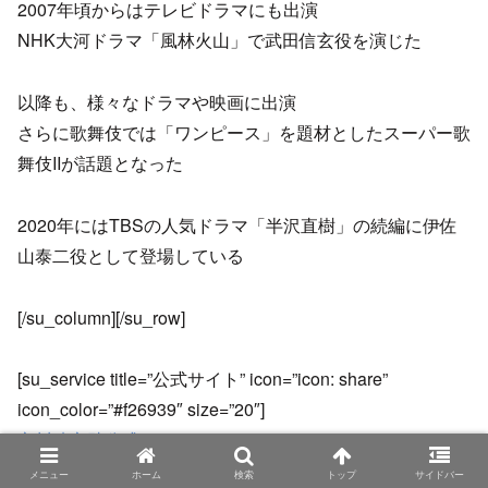
2007年頃からはテレビドラマにも出演
NHK大河ドラマ「風林火山」で武田信玄役を演じた
以降も、様々なドラマや映画に出演
さらに歌舞伎では「ワンピース」を題材としたスーパー歌
舞伎IIが話題となった
2020年にはTBSの人気ドラマ「半沢直樹」の続編に伊佐
山泰二役として登場している
[/su_column][/su_row]
[su_service title=”公式サイト” icon=”icon: share”
icon_color=”#f26939″ size=”20″]
市川猿之助公式サイト
[/su_service]
メニュー
ホーム
検索
トップ
サイドバー