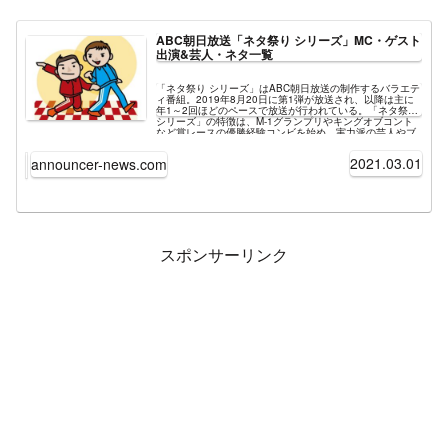
ABC朝日放送「ネタ祭り シリーズ」MC・ゲスト
出演&芸人・ネタ一覧
「ネタ祭り シリーズ」はABC朝日放送の制作するバラエテ
ィ番組。2019年8月20日に第1弾が放送され、以降は主に
年1～2回ほどのペースで放送が行われている。「ネタ祭り
シリーズ」の特徴は、M-1グランプリやキングオブコント
など賞レースの優勝経験コンビを始め、実力派の芸人やブ
レイク寸前の芸人、旬を過ぎた一発屋芸人など幅広いジャ
ンルから多数の芸人が出演する点にある。番組MCは第1弾
2021.03.01
announcer-news.com
から千原ジュニアが務める。最新放送は2021年8月3日放
送の「ネタ祭り!2021夏!!」。M-1王者＆コント王者や新世
代の芸人まで27組が登場する。
スポンサーリンク