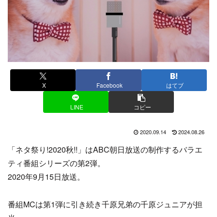
X
Facebook
はてブ
LINE
コピー
2020.09.14
2024.08.26
「ネタ祭り!2020秋!!」はABC朝日放送の制作するバラエ
ティ番組シリーズの第2弾。
2020年9月15日放送。
番組MCは第1弾に引き続き千原兄弟の千原ジュニアが担