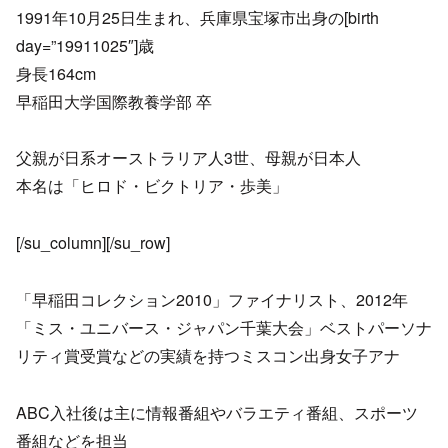
1991年10月25日生まれ、兵庫県宝塚市出身の[birth
day=”19911025″]歳
身長164cm
早稲田大学国際教養学部 卒
父親が日系オーストラリア人3世、母親が日本人
本名は「ヒロド・ビクトリア・歩美」
[/su_column][/su_row]
「早稲田コレクション2010」ファイナリスト、2012年
「ミス・ユニバース・ジャパン千葉大会」ベストパーソナ
リティ賞受賞などの実績を持つミスコン出身女子アナ
ABC入社後は主に情報番組やバラエティ番組、スポーツ
番組などを担当