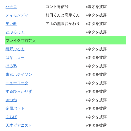
ハナコ
コント青信号
※漫才を披露
ティモンディ
前田くんと高岸くん
※ネタを披露
笑い飯
アホの無限おかわり
※ネタを披露
どぶろっく
※ネタを披露
ブレイク寸前芸人
紺野ぶるま
※ネタを披露
はなしょー
※ネタを披露
ぼる塾
※ネタを披露
東京ホテイソン
※ネタを披露
ニューヨーク
※ネタを披露
すゑひろがりず
※ネタを披露
きつね
※ネタを披露
金属バット
※ネタを披露
くらげ
※ネタを披露
天才ピアニスト
※ネタを披露