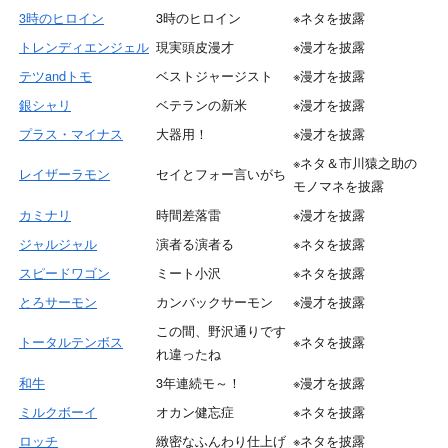
3時のヒロイン
3時のヒロイン
※ネタを披露
トレンディエンジェル
現実頭皮漫才
※漫才を披露
テツandトモ
ベストジャージスト
※漫才を披露
銀シャリ
ベテランの新米
※漫才を披露
プラス・マイナス
大器用！
※漫才を披露
※ネタ＆市川猿之助の
レイザーラモン
セイとフォー言いがち
モノマネを披露
カミナリ
時間差落雷
※漫才を披露
ジャルジャル
演者る演者る
※ネタを披露
スピードワゴン
ミート小沢
※ネタを披露
とろサーモン
カンバックサーモン
※漫才を披露
この間、野沢通りです
トータルテンボス
※ネタを披露
れ違ったね
和牛
3年連続モ～！
※漫才を披露
ミルクボーイ
オカン健忘症
※ネタを披露
ロッチ
緻密なふんわり仕上げ
※ネタを披露