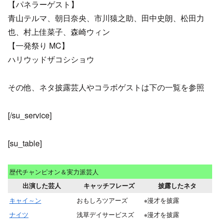
【パネラーゲスト】
青山テルマ、朝日奈央、市川猿之助、田中史朗、松田力
也、村上佳菜子、森崎ウィン
【一発祭り MC】
ハリウッドザコシショウ
その他、ネタ披露芸人やコラボゲストは下の一覧を参照
[/su_service]
[su_table]
歴代チャンピオン＆実力派芸人
出演した芸人
キャッチフレーズ
披露したネタ
キャイ～ン
おもしろツアーズ
※漫才を披露
ナイツ
浅草デイサービスズ
※漫才を披露