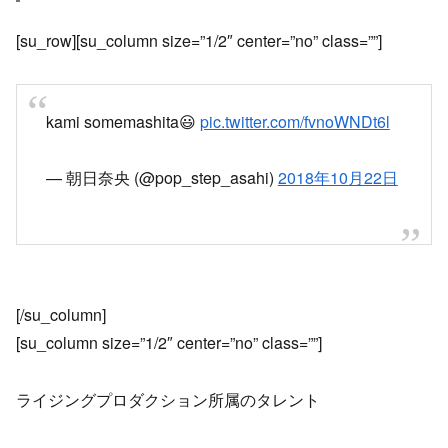
[su_row][su_column size=”1/2″ center=”no” class=””]
kami somemashita😃
pic.twitter.com/fvnoWNDt6l
— 朝日奈央 (@pop_step_asahi)
2018年10月22日
[/su_column]
[su_column size=”1/2″ center=”no” class=””]
ライジングプロダクション所属のタレント