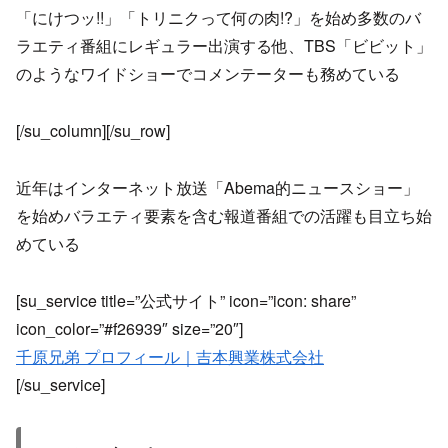
「にけつッ!!」「トリニクって何の肉!?」を始め多数のバ
ラエティ番組にレギュラー出演する他、TBS「ビビット」
のようなワイドショーでコメンテーターも務めている
[/su_column][/su_row]
近年はインターネット放送「Abema的ニュースショー」
を始めバラエティ要素を含む報道番組での活躍も目立ち始
めている
[su_service title=”公式サイト” icon=”icon: share”
icon_color=”#f26939″ size=”20″]
千原兄弟 プロフィール｜吉本興業株式会社
[/su_service]