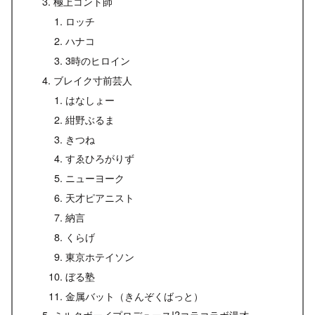
極上コント師
ロッチ
ハナコ
3時のヒロイン
ブレイク寸前芸人
はなしょー
紺野ぶるま
きつね
すゑひろがりず
ニューヨーク
天才ピアニスト
納言
くらげ
東京ホテイソン
ぼる塾
金属バット（きんぞくばっと）
ミルクボーイプロデュース!?コラコラボ漫才