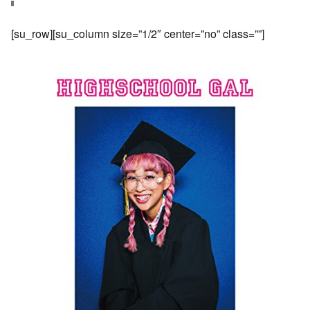
[su_row][su_column size=”1/2″ center=”no” class=””]