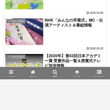
2020.04.28
NHK「みんなの卒業式」MC・出
その他特別番組
演アーティスト＆番組情報
2020.03.23
【2020年】第43回日本アカデミ
その他特別番組
ー賞 受賞作品一覧＆授賞式テレ
ビ放送情報
メニュー
ホーム
検索
トップ
サイドバー
2020.02.28
「東京オリンピックまで半年 民
その他特別番組
放同時放送一緒にやろう2020大
発表スペシャル」出演者情報