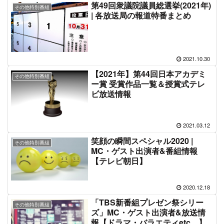
第49回衆議院議員総選挙(2021年)
その他特別番組
| 各放送局の報道特番まとめ
2021.10.30
【2021年】第44回日本アカデミ
その他特別番組
ー賞 受賞作品一覧＆授賞式テレ
ビ放送情報
2021.03.12
笑顔の瞬間スペシャル2020 |
その他特別番組
MC・ゲスト出演者&番組情報
【テレビ朝日】
2020.12.18
「TBS新番組プレゼン祭シリー
その他特別番組
ズ」MC・ゲスト出演者&放送情
報【ドラマ・バラエティetc…】