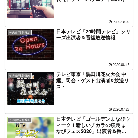
2020.10.09
日本テレビ「24時間テレビ」シリ
その他特別番組
ーズ出演者＆番組放送情報
2020.08.17
テレビ東京「隅田川花火大会 中
その他特別番組
継」司会・ゲスト出演者&放送リ
スト
2020.07.23
日本テレビ「ゴールデンまなびウ
その他特別番組
ィーク！新しいチカラの祭典 ま
なびフェス2020」出演者＆番組
情報