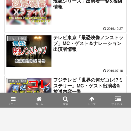
現象シリーズ」出演者一覧&番組
情報
2019.12.27
テレビ東京「最恐映像ノンストッ
オカルト番組
プ」MC・ゲスト＆ナレーション
出演者情報
2019.07.18
フジテレビ「世界の何だコレ!?ミ
オカルト番組
ステリー」MC・ゲスト出演者&
放送内容一覧
メニュー
ホーム
検索
トップ
サイドバー
2018.12.18