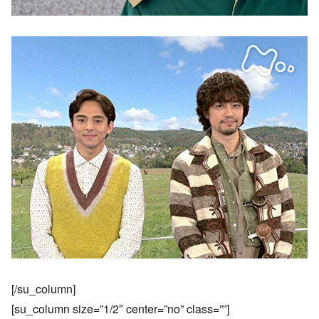
[/su_column]
[su_column size=”1/2″ center=”no” class=””]