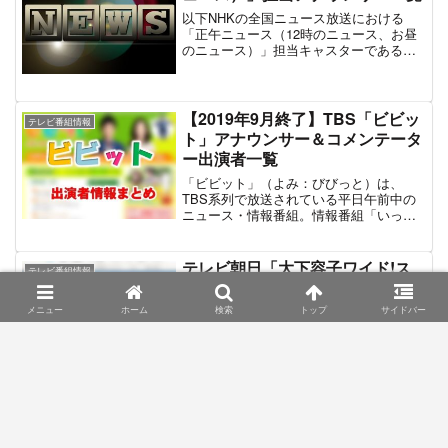
以下NHKの全国ニュース放送における
「正午ニュース（12時のニュース、お昼
のニュース）」担当キャスターである。
ただし担当キャスターは絶対ではなく、
状況（病欠・休暇など）によって別の
NHKアナウンサーが担当することもあ
る。基本的には男性アナウンサーが出演
【2019年9月終了】TBS「ビビッ
テレビ番組情報
するようだ。全国ニュースは12:00～
ト」アナウンサー＆コメンテータ
12:15まで、12:15～12:20までは各地域の
ー出演者一覧
NHK放送局から担当アナウンサーがニュ
ースを伝える。当記事ではあくまでお昼
「ビビット」（よみ：びびっと）は、
の全国ニュースの情報をまとめたものと
TBS系列で放送されている平日午前中の
なっている。
ニュース・情報番組。情報番組「いっぷ
く」の視聴率低迷を受けて開始された後
継番組。司会の国分太一は引き続き出演
し、真矢ミキはMC初挑戦である。「TBS
テレビ朝日「大下容子ワイド!ス
テレビ番組情報
ビデオ問題」により、久しく時事ニュー
クランブル」キャスター&アナウ
スを扱うワイドショーは制作しない方針
ンサー出演者情報
で、ビビット以前はあくまで生活情報や
メニュー
ホーム
検索
トップ
サイドバー
芸能ニュースを中心とする番組であっ
「ワイド！スクランブル」は、1996年か
た。「ビビット」は「モーニングEye」
らテレビ朝日系列で放送が開始された報
以来のニュースを取り扱うワイドショー
道要素の強いワイドショー。番組開始当
として開始された。2017年3月までは「白
初から出演者は大幅に入れ替わってお
熱ライブ ビビット」だったが、4月より
り、初期のMCは水前寺清子と中村克洋。
「ビビット」に改題されている。この記
その後に大和田獏と大下容子に変更され
「キユーピー3分クッキング」出
事では、現在「ビビット」に出演する司
グルメバラエティ
た。以降、大下容子は現在までMCとして
演者＆アナウンサー一覧
会者、番組進行やコーナーを担当するア
出演を続けているが、パートナーは寺崎