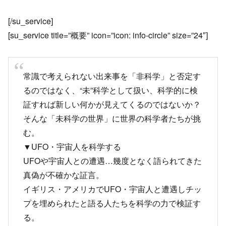
[/su_service]
[su_service title=”概要” icon=”icon: info-circle” size=”24″]
常識で考えられない出来事を「非科学」と否定す
るのではなく、“未”科学として扱い、科学的に検
証すれば新しい何かが見えてくるのではないか？
そんな「未科学の世界」に世界の科学者たちが挑
む。
▼UFO・宇宙人を科学する
UFOや宇宙人との遭遇…幾度となく語られてきた
真偽が不確かな証言。
イギリス・アメリカでUFO・宇宙人と遭遇しチッ
プを埋められたと語る人たちを科学の力で検証す
る。