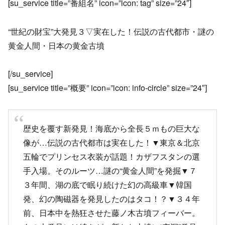
[su_service title=”番組名” icon=”icon: tag” size=”24″]
“世紀の財宝”大発見３▽実在した！伝説の古代都市・謎の
黄金人間・日本の黄金古墳
[/su_service]
[su_service title=”概要” icon=”icon: info-circle” size=”24″]
歴史を覆す新発見！海底から全長５ｍもの巨大な
像が…伝説の古代都市は実在した！▼東京＆北京
五輪でプリンセス衣装が話題！カザフスタンの選
手入場。そのルーツ…謎の“黄金人間”を発掘▼７
３年間、湖の底で眠り続けた幻の高級車▼韓国
発、幻の陶磁器を発見したのはタコ！？▼３４年
前、日本中を熱狂させた藤ノ木古墳フィーバー。