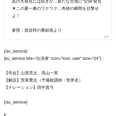
あの大発見には続きが…新たな古墳に“空洞”発見
▼この夏一番のワクワク…奇跡の瞬間を目撃せ
よ！
参照：放送時の番組表より
[/su_service]
[su_service title=”出演者” icon=”icon: user” size=”24″]
【司会】山里亮太、高山一実
【解説】荒巻豊志（予備校講師・世界史）
【ナレーション】田中真弓
[/su_service]