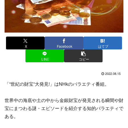
X
Facebook
はてブ
LINE
コピー
2022.08.15
「”世紀の財宝”大発見!」はNHkのバラエティ番組。
世界中の海底や土の中から金銀財宝が発見される瞬間や財
宝にまつわる謎・エピソードを紹介する知的バラエティで
ある。