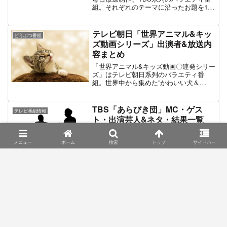
組。それぞれのテーマに沿ったお題を100
回繰り返すことで開始当初と終了時点の
違いやそこに挑む過程を紹介するビフォ
ーアフターをテーマとしたバラエティで
テレビ朝日「世界アニマル&キッ
どうぶつ番組
ある。MCはアンタッチャブル。2021年6
ズ動画シリーズ」出演者&放送内
月27日に第1弾、2022年2月5日に第2弾を
容まとめ
それぞれ放送。第2弾では、「100挑戦し
た素人vs1回だけの達人」という新たな企
「世界アニマル&キッズ動画〇連発シリー
画が放送され、第1弾に比べて対戦要素を
ズ」はテレビ朝日系列のバラエティ番
強めた番組構成となっている。
組。世界中から集めた”かわいい犬＆
猫”や”赤ちゃん＆子供”など動物やキッズ
関連の動画を紹介していく映像バラエテ
ィ特番である。2021年11月27日（土）
TBS「あらびき団」MC・ゲス
テレビ番組情報
18:56～20:54に第1弾、2021年12月9日
ト・出演芸人&ネタ・結果一覧
（木）19:00～21:00に第2弾を放送。主に
番組編成の穴埋めや枠調整時に放送予定
「あらびき団」はTBS系列のバラエティ
が組まれることが多い。最新放送は2022
番組。MCは、”ライト東野”こと東野幸治
メニュー
ホーム
検索
トップ
サイドバー
年8月17日放送「世界アニマル&キッズ動
と"レフト藤井"こと藤井隆。お笑い芸人
画スペシャル」。
やパフォーマーが持ちネタを披露する、
いわゆる”ネタ番組”と呼ばれるジャンルに
属する。ただし一般的なネタ番組とは異
なり、”粗削り”なネタを持つパフォーマー
【2021年】王様のブランチ | 紹介
が出演者の多くを占めるという独特のコ
エンタメ・生活情報バラエティ
されたお店・グッズ・グルメ情報
ンセプトを持っている。「ハリウッドザ
コシショウ」「世界のナベアツ」
一覧
「AMEMIYA」「はるな愛ら」など、あら
この記事では2021年に放送された
びき団への出演をキッカケにブレイクし