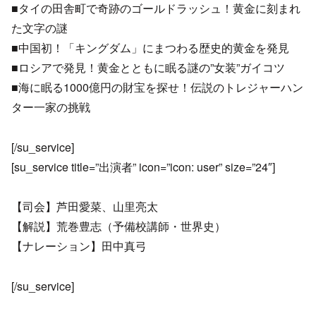
■タイの田舎町で奇跡のゴールドラッシュ！黄金に刻まれ
た文字の謎
■中国初！「キングダム」にまつわる歴史的黄金を発見
■ロシアで発見！黄金とともに眠る謎の”女装”ガイコツ
■海に眠る1000億円の財宝を探せ！伝説のトレジャーハン
ター一家の挑戦
[/su_service]
[su_service title=”出演者” icon=”icon: user” size=”24″]
【司会】芦田愛菜、山里亮太
【解説】荒巻豊志（予備校講師・世界史）
【ナレーション】田中真弓
[/su_service]