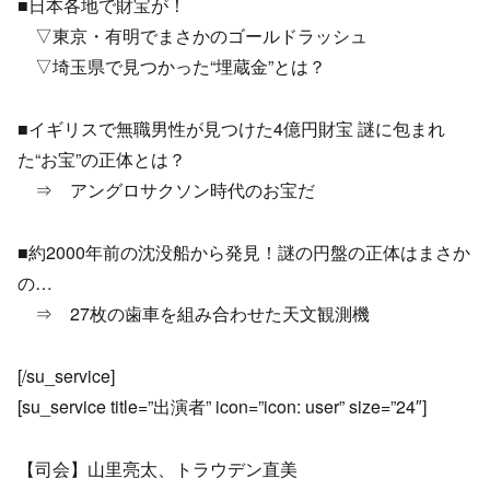
■日本各地で財宝が！
▽東京・有明でまさかのゴールドラッシュ
▽埼玉県で見つかった“埋蔵金”とは？
■イギリスで無職男性が見つけた4億円財宝 謎に包まれ
た“お宝”の正体とは？
⇒ アングロサクソン時代のお宝だ
■約2000年前の沈没船から発見！謎の円盤の正体はまさか
の…
⇒ 27枚の歯車を組み合わせた天文観測機
[/su_service]
[su_service title=”出演者” icon=”icon: user” size=”24″]
【司会】山里亮太、トラウデン直美