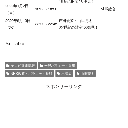
“世紀の財宝”大発見！
2022年1月2日
18:05～18:50
NHK総合
（日）
2020年8月19日
芦田愛菜・山里亮太
22:00～22:45
（水）
の“世紀の財宝”大発見！
[/su_table]
テレビ番組情報
一般バラエティ番組
NHK教養・バラエティ番組
出演者
山里亮太
スポンサーリンク