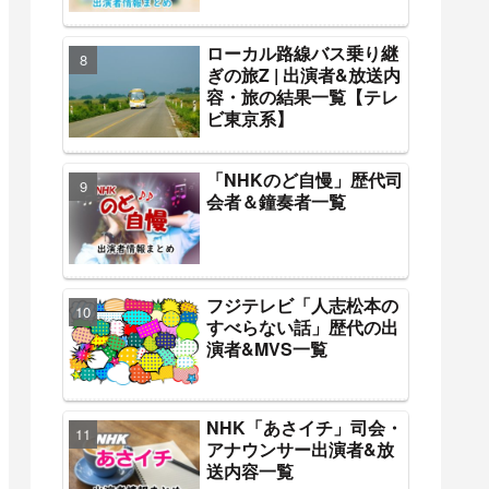
ローカル路線バス乗り継
ぎの旅Z | 出演者&放送内
容・旅の結果一覧【テレ
ビ東京系】
「NHKのど自慢」歴代司
会者＆鐘奏者一覧
フジテレビ「人志松本の
すべらない話」歴代の出
演者&MVS一覧
NHK「あさイチ」司会・
アナウンサー出演者&放
送内容一覧