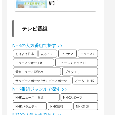
新】
テレビ番組
NHKの人気番組で探す >>
おはよう日本
あさイチ
ごごナマ
ニュース7
ニュースウオッチ9
ニュースチェック11
週刊ニュース深読み
ブラタモリ
サタデースポーツ / サンデースポーツ
どーも、NHK
NHK番組ジャンルで探す >>
NHKニュース・報道
NHKスポーツ
NHKバラエティ
NHK情報
NHK音楽
NTVの人気番組で探す >>