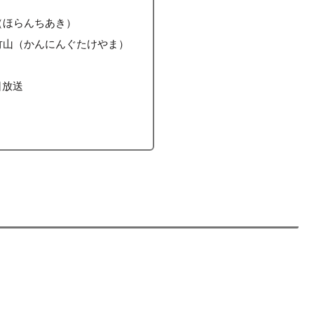
（ほらんちあき）
竹山（かんにんぐたけやま）
日放送