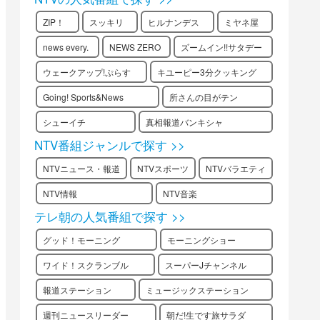
ZIP！
スッキリ
ヒルナンデス
ミヤネ屋
news every.
NEWS ZERO
ズームイン!!サタデー
ウェークアップ!ぷらす
キユーピー3分クッキング
Going! Sports&News
所さんの目がテン
シューイチ
真相報道バンキシャ
NTV番組ジャンルで探す >>
NTVニュース・報道
NTVスポーツ
NTVバラエティ
NTV情報
NTV音楽
テレ朝の人気番組で探す >>
グッド！モーニング
モーニングショー
ワイド！スクランブル
スーパーJチャンネル
報道ステーション
ミュージックステーション
週刊ニュースリーダー
朝だ!生です旅サラダ