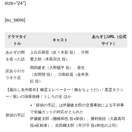
size=”24″]
[su_table]
ドラマタイ
あらすじURL（公式
キャスト
トル
サイト）
あかずの間
上白石萌音（佐々木彩 役）、片岡
を造った話
愛之助（木島宗次 役）
岡田健史（大野陽平 役）、亜生
訳ありのカ
（吉岡翔 役）、川島鈴遥（金井美
ラオケ店
紅 役）
【蔵出し名作傑作】幽霊エレベーター / 腕をちょうだい / 悪霊タクシ
ー / 呪いの深夜病棟 / うしろの女 ほか
※「探偵の手記」は伊藤健太郎の交通事故による不祥事
で全編カットの対応がとられた
探偵の手記
伊藤健太郎（棚橋和也 役※探偵）、勝村政信（大森真司
役※依頼者）、吉田鋼太郎（市川守 役※和也の上司）