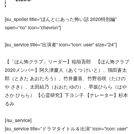
[su_spoiler title=”ほんとにあった怖い話 2020特別編”
open=”no” icon=”chevron”]
[su_service title=”出演者” icon=”icon: user” size=”24″]
【「ほん怖クラブ」リーダー】稲垣吾郎 【ほん怖クラブ
2020メンバー】阿久津慶人（あくつ けいと）、鴇田蒼太
郎（ときた あおたろう）、竹井慶喜、竹野谷咲（たけの
や さき）、太田結乃（おおた ゆの）、早坂ひらら（はや
さか ひらら） 【心霊研究】下ヨシ子 【ナレーター】杉本
るみ
[/su_service]
[su_service title=”ドラマタイトル＆出演” icon=”icon: user”