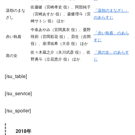
佐藤健（宮崎孝史 役）、阿部純子
汲怨のまな
「汲怨のまなざし」
（宮崎あすか 役）、森優理斗（宮
ざし
のあらすじ
崎サトシ 役） ほか
中条あやみ（宮岡真衣 役）、粟野
「赤い執着」のあら
赤い執着
咲莉（宮岡彩花 役）、昴生（吉岡
すじ
役）、泉澤祐希（大谷 役） ほか
佐々木蔵之介（氷川武彦 役）、佐
「肩の女」のあらす
肩の女
野勇斗（立花恵介 役） ほか
じ
[/su_table]
[/su_service]
[/su_spoiler]
2018年