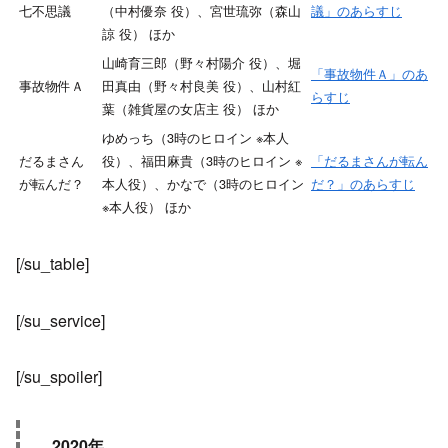
七不思議
（中村優奈 役）、宮世琉弥（森山
議」のあらすじ
諒 役） ほか
山崎育三郎（野々村陽介 役）、堀
「事故物件Ａ」のあ
事故物件Ａ
田真由（野々村良美 役）、山村紅
らすじ
葉（雑貨屋の女店主 役） ほか
ゆめっち（3時のヒロイン ※本人
だるまさん
役）、福田麻貴（3時のヒロイン ※
「だるまさんが転ん
が転んだ？
本人役）、かなで（3時のヒロイン
だ？」のあらすじ
※本人役） ほか
[/su_table]
[/su_service]
[/su_spoiler]
2020年