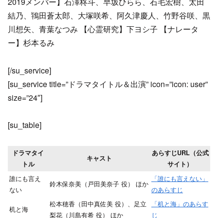
2019メンバー】石澤柊斗、早坂ひらら、石毛宏樹、太田
結乃、鴇田蒼太郎、大塚咲希、阿久津慶人、竹野谷咲、黒
川想矢、青葉なつみ 【心霊研究】下ヨシ子 【ナレータ
ー】杉本るみ
[/su_service]
[su_service title=”ドラマタイトル＆出演” icon=”icon: user”
size=”24″]
[su_table]
ドラマタイ
あらすじURL（公式
キャスト
トル
サイト）
誰にも言え
「誰にも言えない」
鈴木保奈美（戸田美奈子 役） ほか
ない
のあらすじ
松本穂香（田中真佐美 役）、足立
「机と海」のあらす
机と海
梨花（川島有希 役） ほか
じ