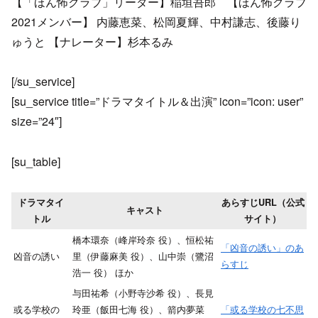
【「ほん怖クラブ」リーダー】稲垣吾郎 【ほん怖クラブ
2021メンバー】 内藤恵菜、松岡夏輝、中村謙志、後藤り
ゅうと 【ナレーター】杉本るみ
[/su_service]
[su_service title=”ドラマタイトル＆出演” icon=”icon: user”
size=”24″]
[su_table]
ドラマタイ
あらすじURL（公式
キャスト
トル
サイト）
橋本環奈（峰岸玲奈 役）、恒松祐
「凶音の誘い」のあ
凶音の誘い
里（伊藤麻美 役）、山中崇（鷺沼
らすじ
浩一 役） ほか
与田祐希（小野寺沙希 役）、長見
或る学校の
玲亜（飯田七海 役）、箭内夢菜
「或る学校の七不思