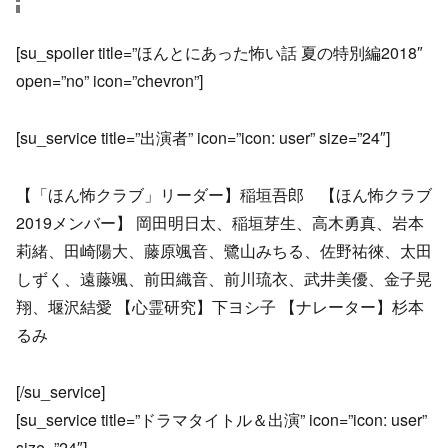
[su_spoiler title=”ほんとにあった怖い話 夏の特別編2018″
open=”no” icon=”chevron”]
[su_service title=”出演者” icon=”icon: user” size=”24″]
【「ほん怖クラブ」リーダー】稲垣吾郎 【ほん怖クラブ
2019メンバー】 岡田明日太、稲垣芽生、高木勇真、岩本
莉緒、田崎陽大、藤原颯音、鷺山みちる、佐野祐徠、太田
しずく、遠藤颯、前田織音、前川琉衣、武井美優、金子晃
翔、堰沢結愛 【心霊研究】下ヨシ子 【ナレーター】杉本
るみ
[/su_service]
[su_service title=”ドラマタイトル＆出演” icon=”icon: user”
size=”24″]