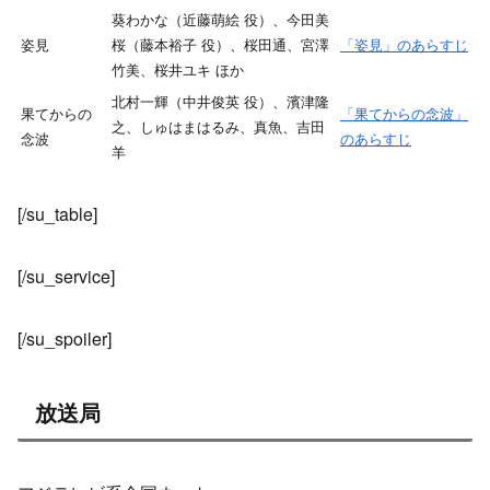
葵わかな（近藤萌絵 役）、今田美
姿見
桜（藤本裕子 役）、桜田通、宮澤
「姿見」のあらすじ
竹美、桜井ユキ ほか
北村一輝（中井俊英 役）、濱津隆
果てからの
「果てからの念波」
之、しゅはまはるみ、真魚、吉田
念波
のあらすじ
羊
[/su_table]
[/su_service]
[/su_spoiler]
放送局