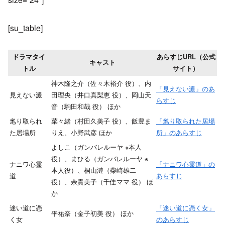
[su_table]
ドラマタイ
あらすじURL（公式
キャスト
トル
サイト）
神木隆之介（佐々木裕介 役）、内
「見えない澱」のあ
見えない澱
田理央（井口真梨恵 役）、岡山天
らすじ
音（駒田和哉 役） ほか
毟り取られ
菜々緒（村田久美子 役）、飯豊ま
「毟り取られた居場
た居場所
りえ、小野武彦 ほか
所」のあらすじ
よしこ（ガンバレルーヤ ※本人
役）、まひる（ガンバレルーヤ ※
ナニワ心霊
「ナニワ心霊道」の
本人役）、桐山漣（柴崎雄二
道
あらすじ
役）、余貴美子（千佳ママ 役） ほ
か
迷い道に憑
「迷い道に憑く女」
平祐奈（金子初美 役） ほか
く女
のあらすじ