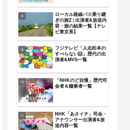
ローカル路線バス乗り継
ぎの旅Z | 出演者&放送内
容・旅の結果一覧【テレ
ビ東京系】
フジテレビ「人志松本の
すべらない話」歴代の出
演者&MVS一覧
「NHKのど自慢」歴代司
会者＆鐘奏者一覧
NHK「あさイチ」司会・
アナウンサー出演者&放
送内容一覧