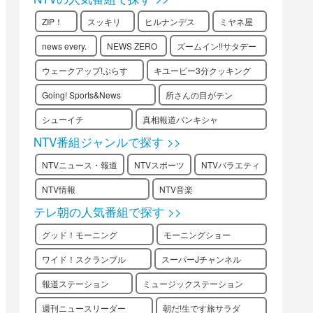
ZIP！
スッキリ
ヒルナンデス
ミヤネ屋
news every.
NEWS ZERO
ズームイン!!サタデー
ウェークアップ!ぷらす
キユーピー3分クッキング
Going! Sports&News
所さんの目がテン
シューイチ
真相報道バンキシャ
NTV番組ジャンルで探す >>
NTVニュース・報道
NTVスポーツ
NTVバラエティ
NTV情報
NTV音楽
テレ朝の人気番組で探す >>
グッド！モーニング
モーニングショー
ワイド！スクランブル
スーパーJチャンネル
報道ステーション
ミュージックステーション
週刊ニュースリーダー
朝だ!生です旅サラダ