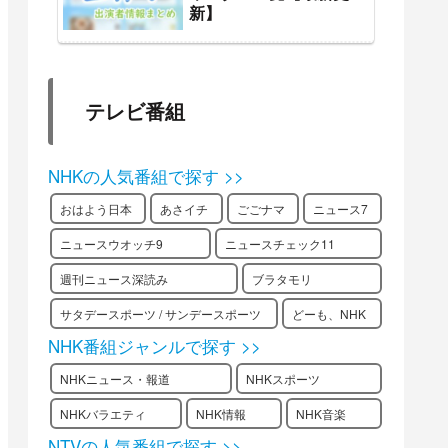
新】
テレビ番組
NHKの人気番組で探す >>
おはよう日本
あさイチ
ごごナマ
ニュース7
ニュースウオッチ9
ニュースチェック11
週刊ニュース深読み
ブラタモリ
サタデースポーツ / サンデースポーツ
どーも、NHK
NHK番組ジャンルで探す >>
NHKニュース・報道
NHKスポーツ
NHKバラエティ
NHK情報
NHK音楽
NTVの人気番組で探す >>