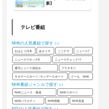
新】
テレビ番組
NHKの人気番組で探す >>
おはよう日本
あさイチ
ごごナマ
ニュース7
ニュースウオッチ9
ニュースチェック11
週刊ニュース深読み
ブラタモリ
サタデースポーツ / サンデースポーツ
どーも、NHK
NHK番組ジャンルで探す >>
NHKニュース・報道
NHKスポーツ
NHKバラエティ
NHK情報
NHK音楽
NTVの人気番組で探す >>