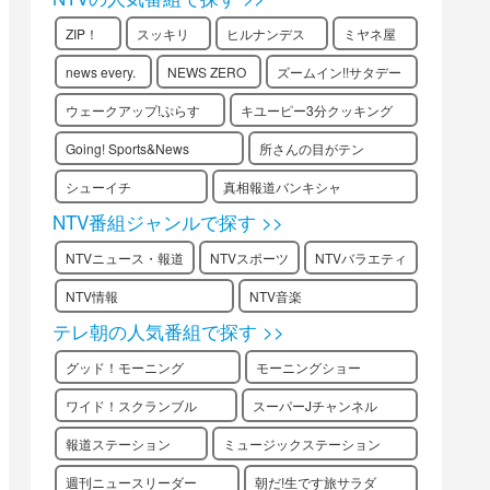
ZIP！
スッキリ
ヒルナンデス
ミヤネ屋
news every.
NEWS ZERO
ズームイン!!サタデー
ウェークアップ!ぷらす
キユーピー3分クッキング
Going! Sports&News
所さんの目がテン
シューイチ
真相報道バンキシャ
NTV番組ジャンルで探す >>
NTVニュース・報道
NTVスポーツ
NTVバラエティ
NTV情報
NTV音楽
テレ朝の人気番組で探す >>
グッド！モーニング
モーニングショー
ワイド！スクランブル
スーパーJチャンネル
報道ステーション
ミュージックステーション
週刊ニュースリーダー
朝だ!生です旅サラダ