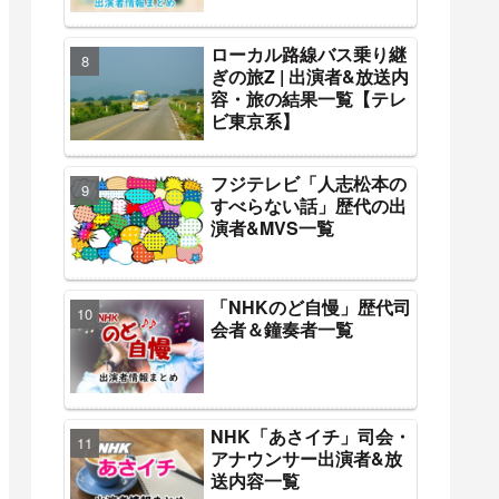
ローカル路線バス乗り継
ぎの旅Z | 出演者&放送内
容・旅の結果一覧【テレ
ビ東京系】
フジテレビ「人志松本の
すべらない話」歴代の出
演者&MVS一覧
「NHKのど自慢」歴代司
会者＆鐘奏者一覧
NHK「あさイチ」司会・
アナウンサー出演者&放
送内容一覧